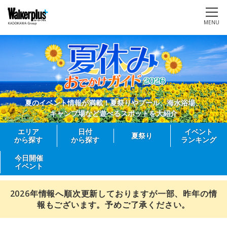
MENU
夏のイベント情報が満載！夏祭りやプール、海水浴場、
キャンプ場など遊べるスポットを大紹介
エリア
日付
イベント
夏祭り
から探す
から探す
ランキング
今日開催
イベント
2026年情報へ順次更新しておりますが一部、昨年の情
報もございます。予めご了承ください。