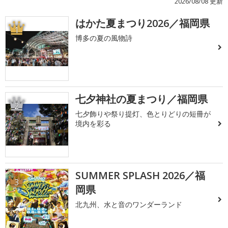
2026/08/08 更新
はかた夏まつり2026／福岡県
1
博多の夏の風物詩
七夕神社の夏まつり／福岡県
2
七夕飾りや祭り提灯、色とりどりの短冊が
境内を彩る
SUMMER SPLASH 2026／福
3
岡県
北九州、水と音のワンダーランド