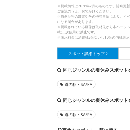
※掲載情報は2026年2月のものです。随時
ご確認のうえ、おでかけください。
※自然災害の影響やその他諸事情により、イ
になる場合があります。
※掲載されている画像は取材先から本ページ
載(二次使用)は禁止です。
※表示料金は消費税8％ないし10％の内税表示
スポット詳細
トップ
同じジャンルの夏休みスポット
道の駅・SA/PA
同じジャンルの夏休みスポット
道の駅・SA/PA