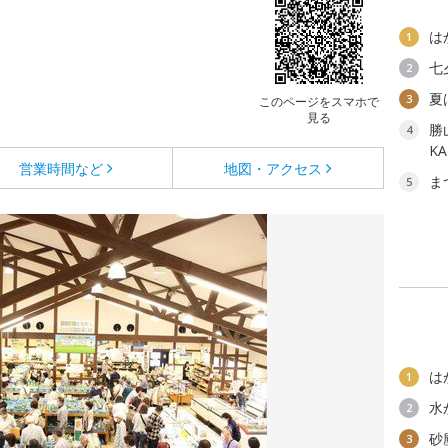
は
1
七
2
夏
3
このページをスマホで
見る
勝
4
K
営業時間など
地図・アクセス
ま
5
は
1
水
2
砂
3