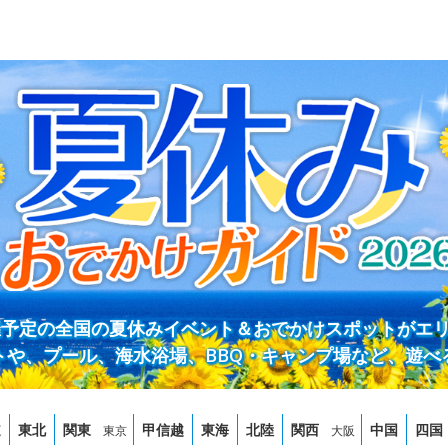
開催予定の全国の夏休みイベント＆おでかけスポットがエ
トや、プール、海水浴場、BBQ・キャンプ場など、遊べ
道
東北
関東
甲信越
東海
北陸
関西
中国
四国
東京
大阪