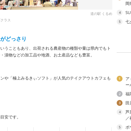
岡
SU
4
道の駅 くるめ
プクラス
七
5
」がどっさり
ということもあり、出荷される農産物の種類や量は県内でもト
子・漬物などの加工品や地酒、お土産品なども豊富。
ランや「極上みるきぃソフト」が人気のテイクアウトカフェも
ア
1
ー
福
2
田
3
芦
4
の目安です。
／
ボ
5