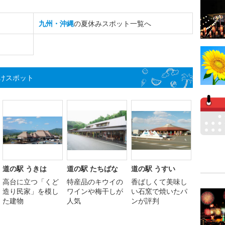
九州・沖縄
の夏休みスポット一覧へ
けスポット
道の駅 うきは
道の駅 たちばな
道の駅 うすい
高台に立つ「くど
特産品のキウイの
香ばしくて美味し
造り民家」を模し
ワインや梅干しが
い石窯で焼いたパ
た建物
人気
ンが評判