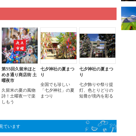
第55回久留米ほと
七夕神社の夏まつ
七夕神社の夏まつ
めき通り商店街 土
り
り
曜夜市
全国でも珍しい
七夕飾りや祭り提
久留米の夏の風物
「七夕神社」の夏
灯、色とりどりの
詩！土曜夜一で楽
まつり
短冊が境内を彩る
しもう
見ています