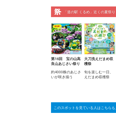
「道の駅 くるめ」近くの夏祭り
第16回 宝の山高
大刀洗えだまめ収
良山あじさい祭り
穫祭
約4000株のあじさ
旬を楽しむ一日、
いが咲き揃う
えだまめ収穫祭
このスポットを見ている人はこちらも