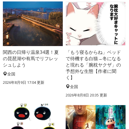
関西の日帰り温泉34選！夏
「もう寝るからね」ベッド
の琵琶湖や有馬でリフレッ
で待機する白猫→冬になる
シュしよう
と現れる「腕枕ヤクザ」の
予想外な生態【作者に聞
全国
く】
2026年8月9日 17:04
更新
全国
2026年8月8日 20:35
更新