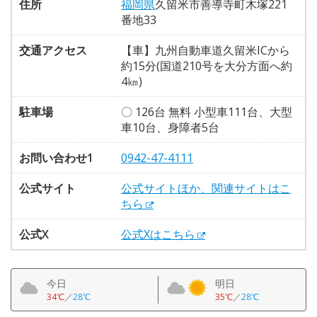
住所
福岡県
久留米市善導寺町木塚221
番地33
交通アクセス
【車】九州自動車道久留米ICから
約15分(国道210号を大分方面へ約
4㎞)
駐車場
〇 126台 無料 小型車111台、大型
車10台、身障者5台
お問い合わせ1
0942-47-4111
公式サイト
公式サイトほか、関連サイトはこ
ちら
公式X
公式Xはこちら
今日
明日
34℃
／
28℃
35℃
／
28℃