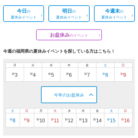
今日
明日
今週末
の
の
の
夏休みイベント
夏休みイベント
夏休みイベント
お盆休み
の
イベント
今週の福岡県の夏休みイベントを探している方はこちら！
月
火
水
木
金
土
日
8/
8/
8/
8/
8/
8/
8/
3
4
5
6
7
8
9
今年のお盆休み
土
日
月
火
水
木
金
土
日
8/
8/
8/
8/
8/
8/
8/
8/
8/
8
9
10
11
12
13
14
15
16