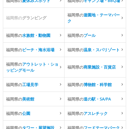
福岡県の
夏休みスポット
福岡県の
キャンプ場・BBQ場
福岡県の
遊園地・テーマパー
福岡県の
グランピング
ク
福岡県の
水族館・動物園
福岡県の
プール
福岡県の
ビーチ・海水浴場
福岡県の
温泉・スパリゾート
福岡県の
アウトレット・ショ
福岡県の
商業施設・百貨店
ッピングモール
福岡県の
工場見学
福岡県の
博物館・科学館
福岡県の
美術館
福岡県の
道の駅・SA/PA
福岡県の
公園
福岡県の
アスレチック
福岡県の
タワー・展望施設
福岡県の
フードテーマパーク