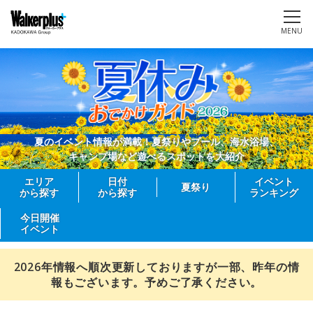
MENU
夏のイベント情報が満載！夏祭りやプール、海水浴場、
キャンプ場など遊べるスポットを大紹介
エリア
日付
イベント
夏祭り
から探す
から探す
ランキング
今日開催
イベント
2026年情報へ順次更新しておりますが一部、昨年の情
報もございます。予めご了承ください。