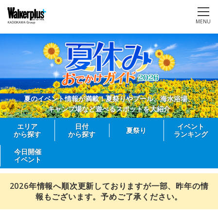
MENU
夏のイベント情報が満載！夏祭りやプール、海水浴場、
キャンプ場など遊べるスポットを大紹介
エリア
日付
イベント
夏祭り
から探す
から探す
ランキング
今日開催
イベント
2026年情報へ順次更新しておりますが一部、昨年の情
報もございます。予めご了承ください。