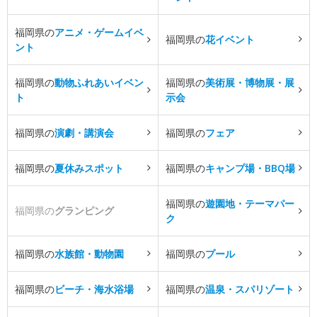
福岡県の
アニメ・ゲームイベ
福岡県の
花イベント
ント
福岡県の
動物ふれあいイベン
福岡県の
美術展・博物展・展
ト
示会
福岡県の
演劇・講演会
福岡県の
フェア
福岡県の
夏休みスポット
福岡県の
キャンプ場・BBQ場
福岡県の
遊園地・テーマパー
福岡県の
グランピング
ク
福岡県の
水族館・動物園
福岡県の
プール
福岡県の
ビーチ・海水浴場
福岡県の
温泉・スパリゾート