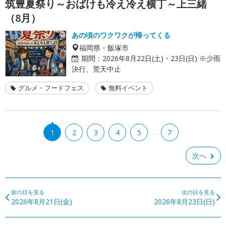
筑豊夏祭り～おばけも冷え冷え横丁～上三緒
（8月）
あの頃のワクワクが帰ってくる
福岡県・飯塚市
期間：
2026年8月22日(土)・23日(日) ※少雨
決行、荒天中止
グルメ・フードフェス
無料イベント
…
1
2
3
4
5
7
次へ
前の日を見る
次の日を見る
2026年8月21日(金)
2026年8月23日(日)