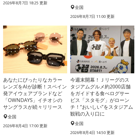
2026年8月7日 18:25
更新
全国
2026年8月7日 11:00
更新
あなたにぴったりなカラー
今週末開幕！Ｊリーグのス
レンズをAIが診断！スペイン
タジアムグルメ約2000店舗
発アイウェアブランドなど
をガイドする食べログサー
「OWNDAYS」イチオシの
ビス「スタモグ」がローン
サングラスが続々リリース
チ！“おいしい”をスタジアム
観戦の入り口に
全国
全国
2026年8月4日 17:00
更新
2026年8月4日 14:50
更新