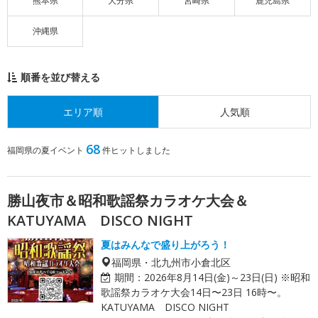
熊本県
大分県
宮崎県
鹿児島県
沖縄県
順番を並び替える
エリア順
人気順
68
福岡県の夏イベント
件ヒットしました
勝山夜市＆昭和歌謡祭カラオケ大会＆
KATUYAMA DISCO NIGHT
夏はみんなで盛り上がろう！
福岡県・北九州市小倉北区
期間：
2026年8月14日(金)～23日(日) ※昭和
歌謡祭カラオケ大会14日〜23日 16時〜。
KATUYAMA DISCO NIGHT