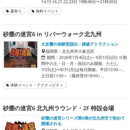
14.15.16.21.22.23日 19時40分〜21時30分
夏祭り
無料イベント
砂塵の迷宮6 in リバーウォーク北九州
大反響の体験型脱出・踏破アトラクション
福岡県・北九州市小倉北区
期間：
2026年7月4日(土)～9月13日(日) ※期
間中の土・日・月・祝日のみ開催、ただし
7/25(土)〜8/31(月)は毎日開催。平日13:00～、
土日祝11:00～（最終受付18:00）。
体験イベント・アクティビティ
砂塵の迷宮6 北九州ラウンド・2F 特設会場
砂塵の迷宮シリーズ第6弾が北九州市で初めて
開催される