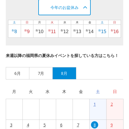
今年のお盆休み
土
日
月
火
水
木
金
土
日
8/
8/
8/
8/
8/
8/
8/
8/
8/
8
9
10
11
12
13
14
15
16
来週以降の福岡県の夏休みイベントを探している方はこちら！
6月
7月
8月
月
火
水
木
金
土
日
1
2
3
4
5
6
7
8
9