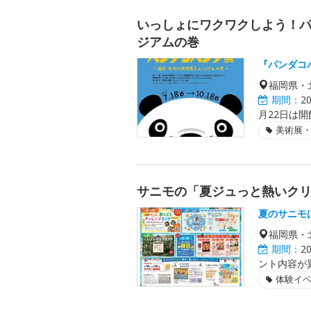
いっしょにワクワクしよう！
ジアムの巻
『パンダコ
福岡県・
期間：
2
月22日は開
美術展
サニモの「夏ジュっと熱いク
夏のサニモ
福岡県・
期間：
2
ント内容が
体験イ