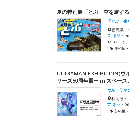
夏の特別展「とぶ 空を旅す
「とぶ」生
福岡県・
期間：
2
16:30まで
美術展
ULTRAMAN EXHIBITI
リーズ60周年展ー in スペースL
ウルトラマ
福岡県・
期間：
2
美術展