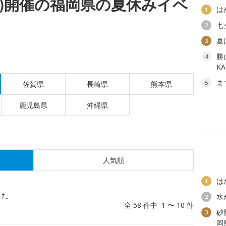
(木)開催の福岡県の夏休みイベ
は
1
七
2
夏
3
勝
4
K
ま
5
佐賀県
長崎県
熊本県
鹿児島県
沖縄県
人気順
は
1
した
水
2
全 58 件中 1 〜 10 件
砂
3
岡