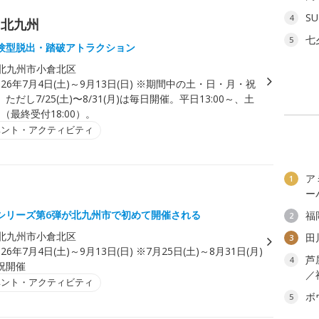
SU
4
ク北九州
七
5
験型脱出・踏破アトラクション
北九州市小倉北区
026年7月4日(土)～9月13日(日) ※期間中の土・日・月・祝
だし7/25(土)〜8/31(月)は毎日開催。平日13:00～、土
～（最終受付18:00）。
ベント・アクティビティ
ア
1
ー
シリーズ第6弾が北九州市で初めて開催される
福
2
北九州市小倉北区
田
3
026年7月4日(土)～9月13日(日) ※7月25日(土)～8月31日(月)
芦
4
祝開催
／
ベント・アクティビティ
ボ
5