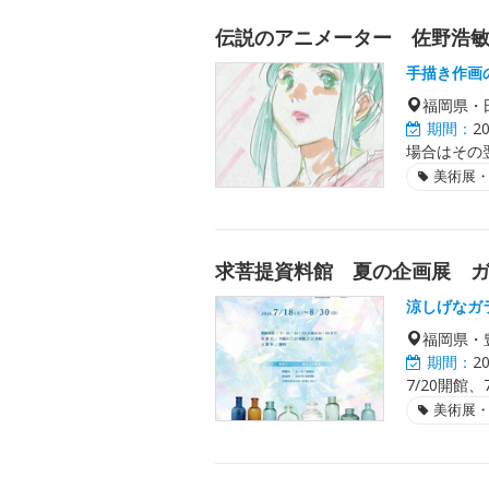
伝説のアニメーター 佐野浩
手描き作画
福岡県・
期間：
2
場合はその
美術展
求菩提資料館 夏の企画展 
涼しげなガ
福岡県・
期間：
2
7/20開館、
美術展