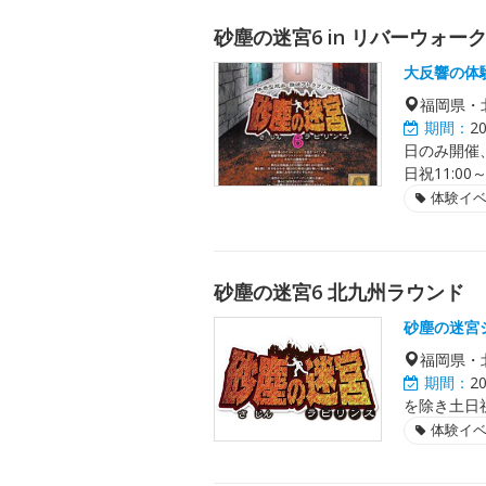
砂塵の迷宮6 in リバーウォー
大反響の体
福岡県・
期間：
2
日のみ開催、た
日祝11:00
体験イ
砂塵の迷宮6 北九州ラウンド
砂塵の迷宮
福岡県・
期間：
2
を除き土日
体験イ