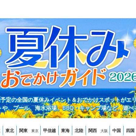
開催予定の全国の夏休みイベント＆おでかけスポットがエ
トや、プール、海水浴場、BBQ・キャンプ場など、遊べ
道
東北
関東
甲信越
東海
北陸
関西
中国
四国
東京
大阪