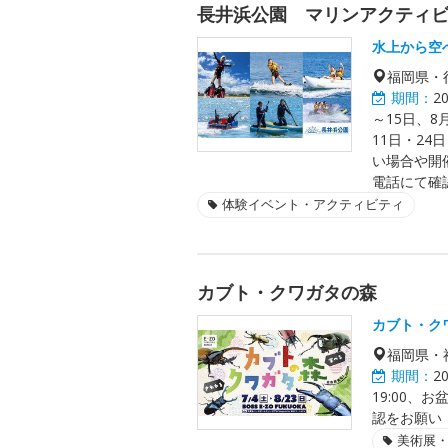
長井浜公園 マリンアクティ
水上から空
福岡県・
期間：
2
～15日、8
11日・2
い場合や開
電話にて確
体験イベント・アクティビティ
カブト・クワガタの森
カブト・ク
福岡県・
期間：
2
19:00、お
認をお願い
美術展