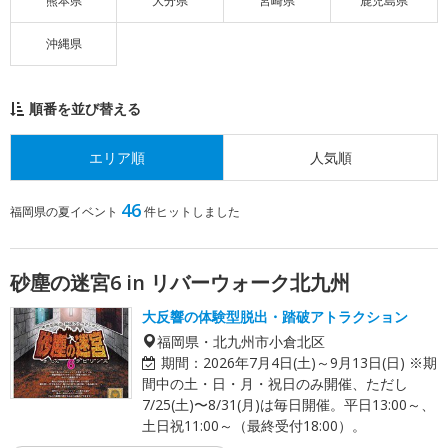
熊本県
大分県
宮崎県
鹿児島県
沖縄県
順番を並び替える
エリア順
人気順
46
福岡県の夏イベント
件ヒットしました
砂塵の迷宮6 in リバーウォーク北九州
大反響の体験型脱出・踏破アトラクション
福岡県・北九州市小倉北区
期間：
2026年7月4日(土)～9月13日(日) ※期
間中の土・日・月・祝日のみ開催、ただし
7/25(土)〜8/31(月)は毎日開催。平日13:00～、
土日祝11:00～（最終受付18:00）。