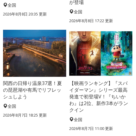
が登場
全国
全国
2026年8月8日 20:35
更新
2026年8月8日 17:22
更新
関西の日帰り温泉37選！夏
【映画ランキング】『スパ
の琵琶湖や有馬でリフレッ
イダーマン』シリーズ最高
シュしよう
発進で初登場V！『ちいか
わ』は2位、新作3本がラン
全国
クイン
2026年8月7日 18:25
更新
全国
2026年8月7日 11:00
更新