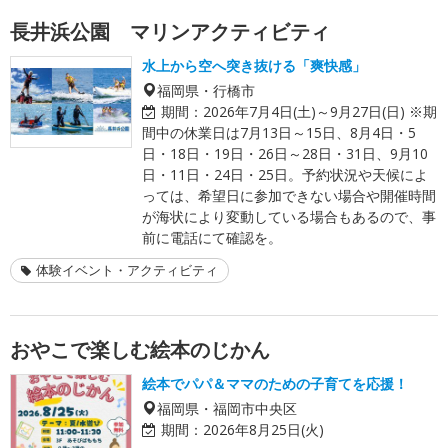
長井浜公園 マリンアクティビティ
水上から空へ突き抜ける「爽快感」
福岡県・行橋市
期間：
2026年7月4日(土)～9月27日(日) ※期
間中の休業日は7月13日～15日、8月4日・5
日・18日・19日・26日～28日・31日、9月10
日・11日・24日・25日。予約状況や天候によ
っては、希望日に参加できない場合や開催時間
が海状により変動している場合もあるので、事
前に電話にて確認を。
体験イベント・アクティビティ
おやこで楽しむ絵本のじかん
絵本でパパ＆ママのための子育てを応援！
福岡県・福岡市中央区
期間：
2026年8月25日(火)