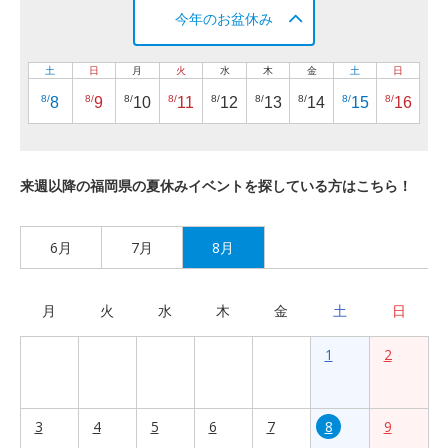
今年のお盆休み
土
日
月
火
水
木
金
土
日
8/
8/
8/
8/
8/
8/
8/
8/
8/
8
9
10
11
12
13
14
15
16
来週以降の福岡県の夏休みイベントを探している方はこちら！
6月
7月
8月
月
火
水
木
金
土
日
1
2
3
4
5
6
7
8
9