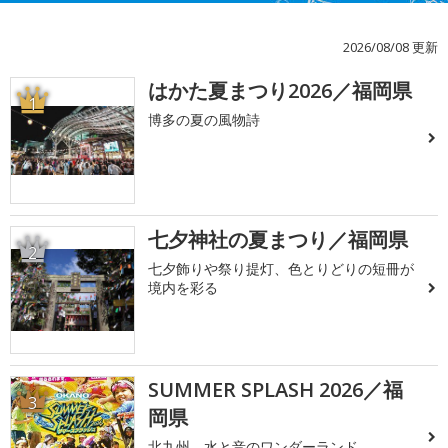
2026/08/08 更新
はかた夏まつり2026／福岡県
1
博多の夏の風物詩
七夕神社の夏まつり／福岡県
2
七夕飾りや祭り提灯、色とりどりの短冊が
境内を彩る
SUMMER SPLASH 2026／福
3
岡県
北九州、水と音のワンダーランド