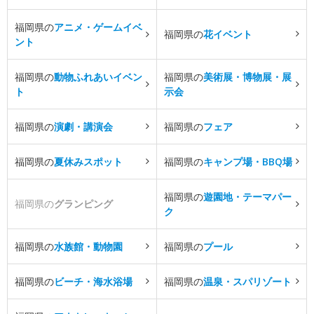
福岡県の
アニメ・ゲームイベ
福岡県の
花イベント
ント
福岡県の
動物ふれあいイベン
福岡県の
美術展・博物展・展
ト
示会
福岡県の
演劇・講演会
福岡県の
フェア
福岡県の
夏休みスポット
福岡県の
キャンプ場・BBQ場
福岡県の
遊園地・テーマパー
福岡県の
グランピング
ク
福岡県の
水族館・動物園
福岡県の
プール
福岡県の
ビーチ・海水浴場
福岡県の
温泉・スパリゾート