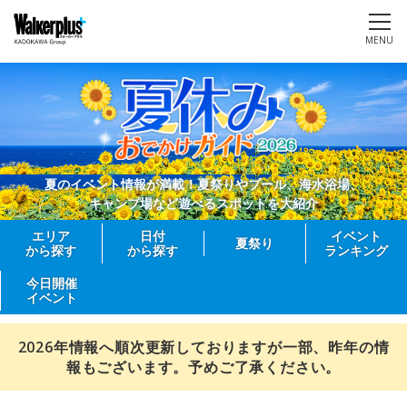
MENU
夏のイベント情報が満載！夏祭りやプール、海水浴場、
キャンプ場など遊べるスポットを大紹介
エリア
日付
イベント
夏祭り
から探す
から探す
ランキング
今日開催
イベント
2026年情報へ順次更新しておりますが一部、昨年の情
報もございます。予めご了承ください。