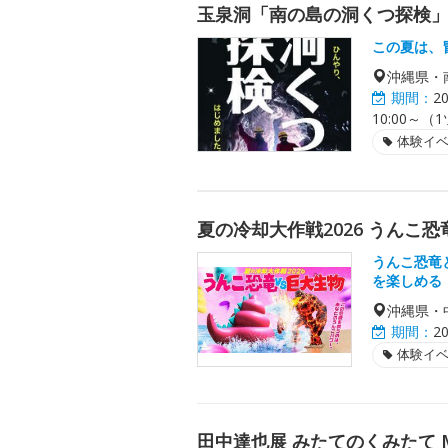
玉泉洞「南の島の洞くつ探検
この夏は、
沖縄県・
期間：
2
10:00～（
体験イ
夏の冷却大作戦2026 うんこ恐
うんこ恐竜
を楽しめる
沖縄県・
期間：
2
体験イ
田中達也展 みたてのくみたて MIN