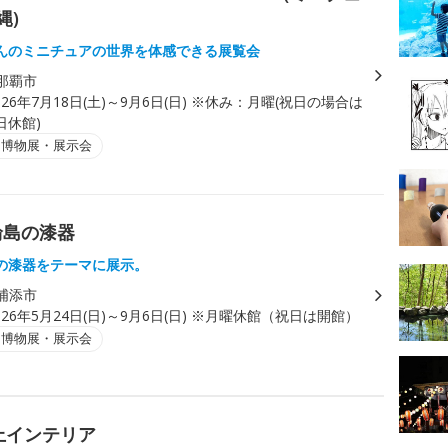
縄)
んのミニチュアの世界を体感できる展覧会
那覇市
026年7月18日(土)～9月6日(日) ※休み：月曜(祝日の場合は
日休館)
・博物展・展示会
輪島の漆器
の漆器をテーマに展示。
浦添市
026年5月24日(日)～9月6日(日) ※月曜休館（祝日は開館）
・博物展・展示会
上インテリア