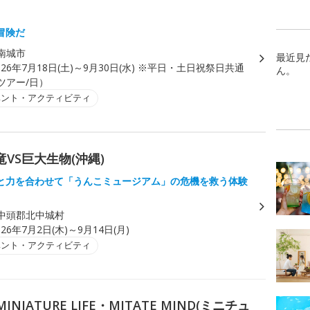
」
冒険だ
南城市
最近見
026年7月18日(土)～9月30日(水) ※平日・土日祝祭日共通
ん。
1ツアー/日）
ベント・アクティビティ
竜VS巨大生物(沖縄)
と力を合わせて「うんこミュージアム」の危機を救う体験
中頭郡北中城村
026年7月2日(木)～9月14日(月)
ベント・アクティビティ
IATURE LIFE・MITATE MIND(ミニチュ