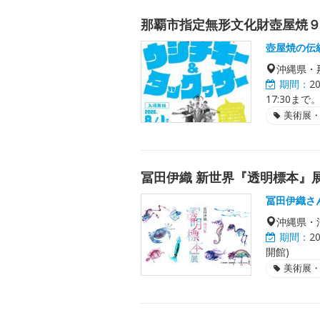
那覇市指定無形文化財壺屋焼
壺屋焼の伝
沖縄県・
期間：
2
17:30まで
美術展
冨田伊織 新世界『透明標本』展
冨田伊織さ
沖縄県・
期間：
2
開館)
美術展