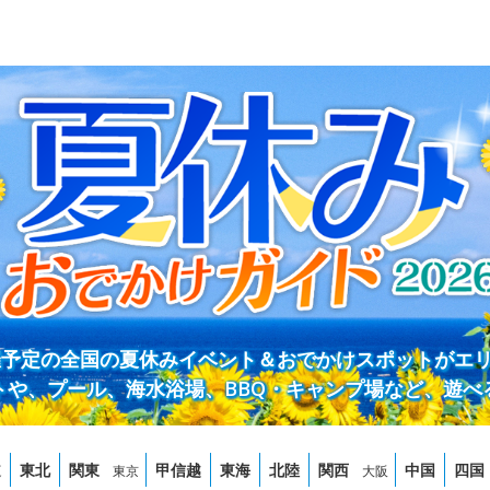
開催予定の全国の夏休みイベント＆おでかけスポットがエ
トや、プール、海水浴場、BBQ・キャンプ場など、遊べ
道
東北
関東
甲信越
東海
北陸
関西
中国
四国
東京
大阪