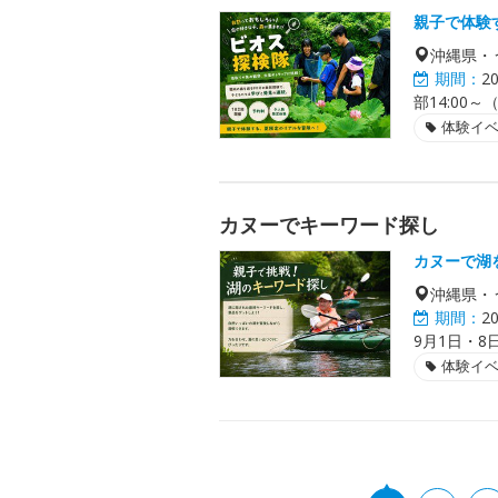
親子で体験
沖縄県・
期間：
2
部14:00
体験イ
カヌーでキーワード探し
カヌーで湖
沖縄県・
期間：
2
9月1日・8
体験イ