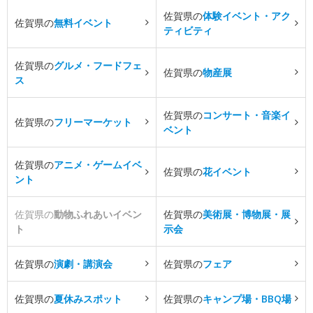
佐賀県の
体験イベント・アク
佐賀県の
無料イベント
ティビティ
佐賀県の
グルメ・フードフェ
佐賀県の
物産展
ス
佐賀県の
コンサート・音楽イ
佐賀県の
フリーマーケット
ベント
佐賀県の
アニメ・ゲームイベ
佐賀県の
花イベント
ント
佐賀県の
動物ふれあいイベン
佐賀県の
美術展・博物展・展
ト
示会
佐賀県の
演劇・講演会
佐賀県の
フェア
佐賀県の
夏休みスポット
佐賀県の
キャンプ場・BBQ場