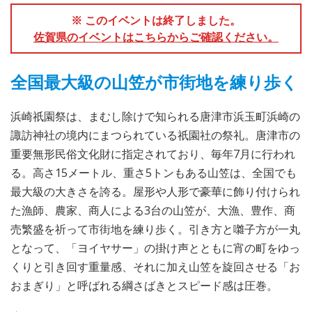
※ このイベントは終了しました。
佐賀県のイベントはこちらからご確認ください。
全国最大級の山笠が市街地を練り歩く
浜崎祇園祭は、まむし除けで知られる唐津市浜玉町浜崎の
諏訪神社の境内にまつられている祇園社の祭礼。唐津市の
重要無形民俗文化財に指定されており、毎年7月に行われ
る。高さ15メートル、重さ5トンもある山笠は、全国でも
最大級の大きさを誇る。屋形や人形で豪華に飾り付けられ
た漁師、農家、商人による3台の山笠が、大漁、豊作、商
売繁盛を祈って市街地を練り歩く。引き方と囃子方が一丸
となって、「ヨイヤサー」の掛け声とともに宵の町をゆっ
くりと引き回す重量感、それに加え山笠を旋回させる「お
おまぎり」と呼ばれる綱さばきとスピード感は圧巻。