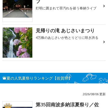
ブ
灯明に囲まれて罪汚れを祓う奉納ライブ
見帰りの滝 あじさいまつり
4万株のあじさいが色とりどりに咲き誇る
夏の人気夏祭りランキング【佐賀県】
2026/08/06 更新
第35回南波多納涼夏祭り／佐
1