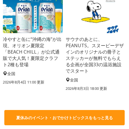
冷やすと缶に“沖縄の海”が出
サウナのあとに、
現、オリオン夏限定
PEANUTS。スヌーピーデザ
「BEACH CHILL」が公式通
インのオリジナルの冊子と
販で大人気！夏限定クラフ
ステッカーが無料でもらえ
ト2種も登場
る企画が全国33の温浴施設
でスタート
全国
全国
2026年8月4日 11:00
更新
2026年8月3日 18:00
更新
夏休みのイベント・おでかけトピックスをもっと見る