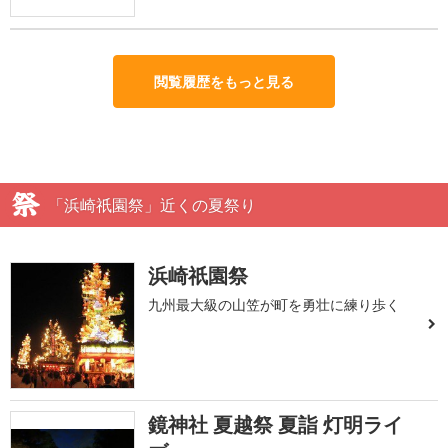
閲覧履歴をもっと見る
「浜崎祇園祭」近くの夏祭り
浜崎祇園祭
九州最大級の山笠が町を勇壮に練り歩く
鏡神社 夏越祭 夏詣 灯明ライ