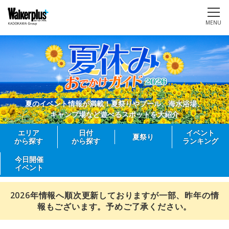
MENU
夏のイベント情報が満載！夏祭りやプール、海水浴場、
キャンプ場など遊べるスポットを大紹介
エリア
日付
イベント
夏祭り
から探す
から探す
ランキング
今日開催
イベント
2026年情報へ順次更新しておりますが一部、昨年の情
報もございます。予めご了承ください。