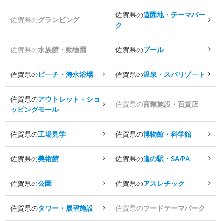
佐賀県の
遊園地・テーマパー
佐賀県の
グランピング
ク
佐賀県の
水族館・動物園
佐賀県の
プール
佐賀県の
ビーチ・海水浴場
佐賀県の
温泉・スパリゾート
佐賀県の
アウトレット・ショ
佐賀県の
商業施設・百貨店
ッピングモール
佐賀県の
工場見学
佐賀県の
博物館・科学館
佐賀県の
美術館
佐賀県の
道の駅・SA/PA
佐賀県の
公園
佐賀県の
アスレチック
佐賀県の
タワー・展望施設
佐賀県の
フードテーマパーク