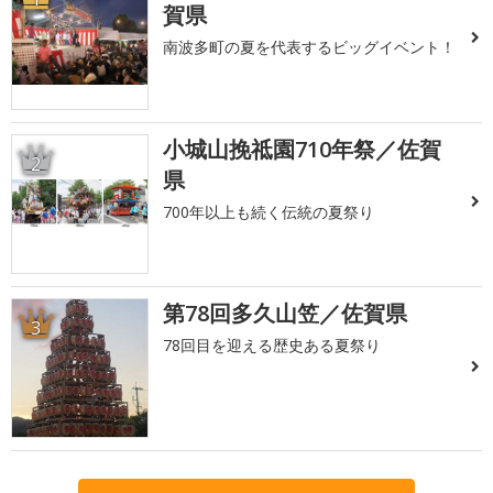
賀県
南波多町の夏を代表するビッグイベント！
小城山挽祗園710年祭／佐賀
2
県
700年以上も続く伝統の夏祭り
第78回多久山笠／佐賀県
3
78回目を迎える歴史ある夏祭り