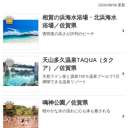
2026/08/06 更新
相賀の浜海水浴場・北浜海水
1
浴場／佐賀県
透明度の高さが評判のビーチ
天山多久温泉TAQUA（タク
2
ア）／佐賀県
天然ラドン泉と源泉100％温泉プールで1日
満喫できる温泉リゾート
鳴神公園／佐賀県
3
穏やかな水の流れに心も体も癒される