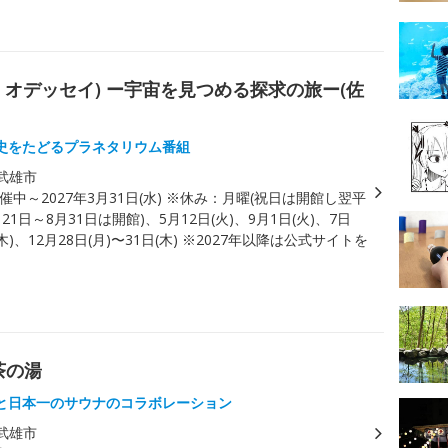
モス・オデッセイ) ー宇宙を見つめる探求の旅ー(佐
史をたどるプラネタリウム番組
武雄市
催中～2027年3月31日(水) ※休み：月曜(祝日は開館し翌平
21日～8月31日は開館)、5月12日(火)、9月1日(火)、7日
(木)、12月28日(月)〜31日(木) ※2027年以降は公式サイトを
茶の湯
と日本一のサウナのコラボレーション
武雄市