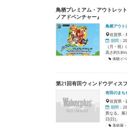
鳥栖プレミアム・アウトレッ
ノアドベンチャー』
鳥栖アウト
佐賀県・
期間：
2
（月・祝）
高さ約5.
体験イ
第21回有田ウィンドウディス
有田のまち
佐賀県・
期間：
2
異なる。展示
日(日)。
美術展