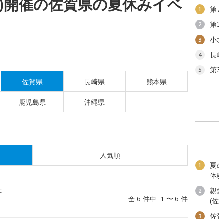
(月)開催の佐賀県の夏休みイベ
第
1
第
2
小
3
長
4
第
5
佐賀県
長崎県
熊本県
鹿児島県
沖縄県
人気順
夏
1
体
た
親
2
全 6 件中 1 〜 6 件
(
佐
3