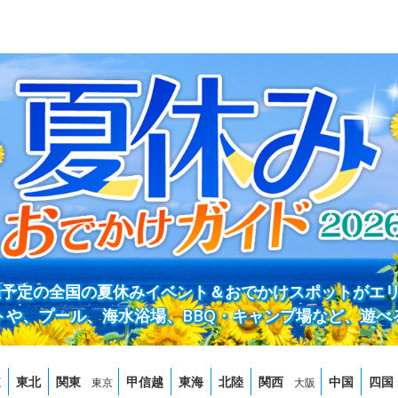
開催予定の全国の夏休みイベント＆おでかけスポットがエ
トや、プール、海水浴場、BBQ・キャンプ場など、遊べ
道
東北
関東
甲信越
東海
北陸
関西
中国
四国
東京
大阪