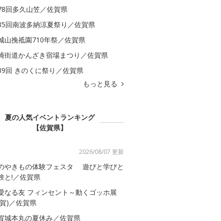
78回多久山笠／佐賀県
35回南波多納涼夏祭り／佐賀県
城山挽祗園710年祭／佐賀県
崎街道かんざき宿場まつり／佐賀県
39回 きのくに祭り／佐賀県
もっと見る
夏の人気イベントランキング
【佐賀県】
2026/08/07 更新
のやきもの体験フェスタ 遊びと学びと
験と!／佐賀県
愛なる友 フィンセント～動くゴッホ展
佐賀)／佐賀県
賀城本丸の夏休み／佐賀県