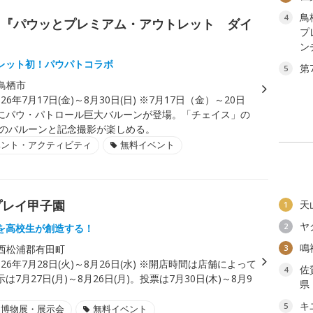
鳥
4
ト『パウッとプレミアム・アウトレット ダイ
プ
ン
レット初！パウパトコラボ
第
5
鳥栖市
026年7月17日(金)～8月30日(日) ※7月17日（金）～20日
にパウ・パトロール巨大バルーンが登場。「チェイス」の
8mのバルーンと記念撮影が楽しめる。
ベント・アクティビティ
無料イベント
プレイ甲子園
天
1
ヤ
2
を高校生が創造する！
鳴
西松浦郡有田町
3
026年7月28日(火)～8月26日(水) ※開店時間は店舗によって
佐
4
は7月27日(月)～8月26日(月)。投票は7月30日(木)～8月9
県
キ
5
・博物展・展示会
無料イベント