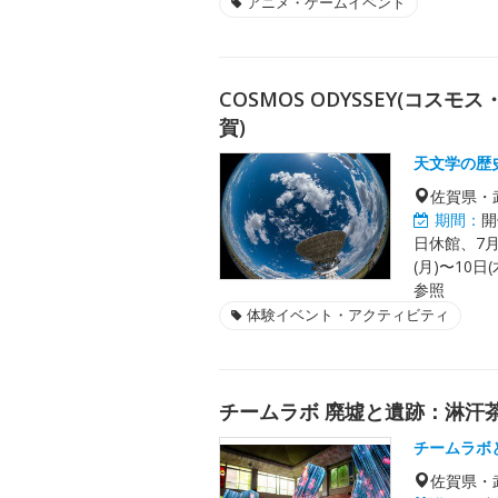
アニメ・ゲームイベント
COSMOS ODYSSEY(コス
賀)
天文学の歴
佐賀県・
期間：
開
日休館、7月
(月)〜10日
参照
体験イベント・アクティビティ
チームラボ 廃墟と遺跡：淋汗
チームラボ
佐賀県・