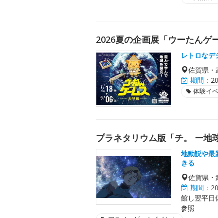
2026夏の企画展「ウーたんゲ
レトロなデ
佐賀県・
期間：
2
体験イ
プラネタリウム版「チ。 ー地球
地動説や最
きる
佐賀県・
期間：
2
館し翌平日休
参照