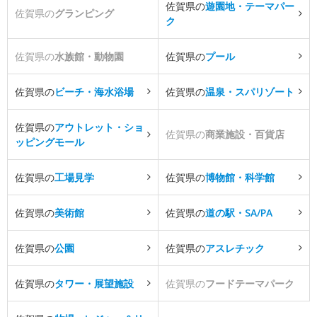
佐賀県の
遊園地・テーマパー
佐賀県の
グランピング
ク
佐賀県の
水族館・動物園
佐賀県の
プール
佐賀県の
ビーチ・海水浴場
佐賀県の
温泉・スパリゾート
佐賀県の
アウトレット・ショ
佐賀県の
商業施設・百貨店
ッピングモール
佐賀県の
工場見学
佐賀県の
博物館・科学館
佐賀県の
美術館
佐賀県の
道の駅・SA/PA
佐賀県の
公園
佐賀県の
アスレチック
佐賀県の
タワー・展望施設
佐賀県の
フードテーマパーク