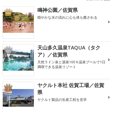
鳴神公園／佐賀県
1
穏やかな水の流れに心も体も癒される
天山多久温泉TAQUA（タク
2
ア）／佐賀県
天然ラドン泉と源泉100％温泉プールで1日
満喫できる温泉リゾート
ヤクルト本社 佐賀工場／佐賀
3
県
ヤクルト製品の生産工程を見学