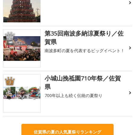
第35回南波多納涼夏祭り／佐
2
賀県
南波多町の夏を代表するビッグイベント！
小城山挽祗園710年祭／佐賀
3
県
700年以上も続く伝統の夏祭り
佐賀県の夏の人気夏祭りランキング