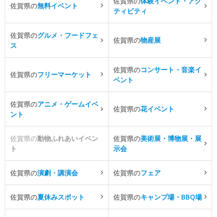
佐賀県の
体験イベント・アク
佐賀県の
無料イベント
ティビティ
佐賀県の
グルメ・フードフェ
佐賀県の
物産展
ス
佐賀県の
コンサート・音楽イ
佐賀県の
フリーマーケット
ベント
佐賀県の
アニメ・ゲームイベ
佐賀県の
花イベント
ント
佐賀県の
動物ふれあいイベン
佐賀県の
美術展・博物展・展
ト
示会
佐賀県の
演劇・講演会
佐賀県の
フェア
佐賀県の
夏休みスポット
佐賀県の
キャンプ場・BBQ場