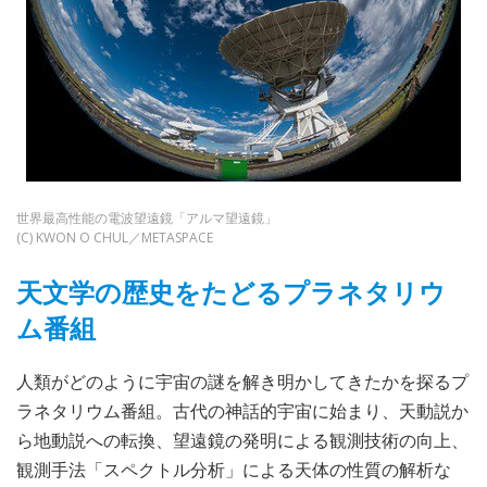
世界最高性能の電波望遠鏡「アルマ望遠鏡」
(C) KWON O CHUL／METASPACE
天文学の歴史をたどるプラネタリウ
ム番組
人類がどのように宇宙の謎を解き明かしてきたかを探るプ
ラネタリウム番組。古代の神話的宇宙に始まり、天動説か
ら地動説への転換、望遠鏡の発明による観測技術の向上、
観測手法「スペクトル分析」による天体の性質の解析な