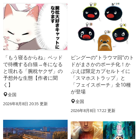
「もう寝るからね」ベッド
ピングーの“トラウマ回”のト
で待機する白猫→冬になる
ドがまさかのポーチ化！か
と現れる「腕枕ヤクザ」の
ぷえぼ限定カプセルトイに
予想外な生態【作者に聞
「スマホストラップ」と
く】
「フェイスポーチ」全10種
が登場
全国
全国
2026年8月8日 20:35
更新
2026年8月8日 17:22
更新