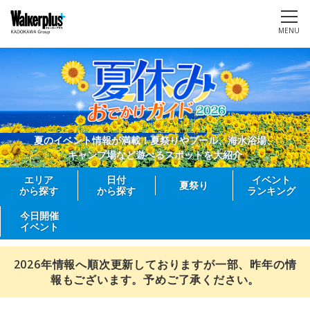
MENU
夏のイベント情報が満載！夏祭りやプール、海水浴場、
キャンプ場など遊べるスポットを大紹介
エリア
日付
イベント
夏祭り
から探す
から探す
ランキング
今日開催
イベント
2026年情報へ順次更新しておりますが一部、昨年の情
報もございます。予めご了承ください。