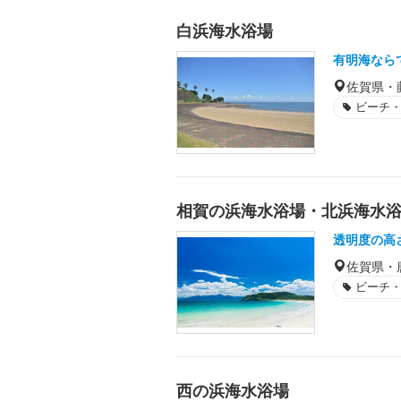
白浜海水浴場
有明海なら
佐賀県・
ビーチ
相賀の浜海水浴場・北浜海水
透明度の高
佐賀県・
ビーチ
西の浜海水浴場