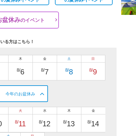
お盆休み
の
イベント
ている方はこちら！
木
金
土
日
8/
8/
8/
8/
6
7
8
9
今年のお盆休み
火
水
木
金
8/
8/
8/
8/
0
11
12
13
14
土
日