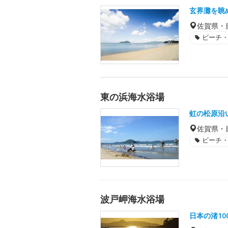
玄界灘を眺
佐賀県・
ビーチ
東の浜海水浴場
虹の松原沿
佐賀県・
ビーチ
波戸岬海水浴場
日本の渚1