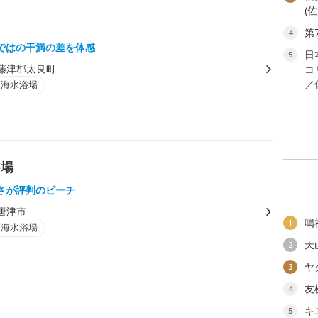
(
第
4
ではの干満の差を体感
日
5
藤津郡太良町
コ
／
・海水浴場
浴場
さが評判のビーチ
唐津市
鳴
1
・海水浴場
天
2
ヤ
3
友
4
キ
5