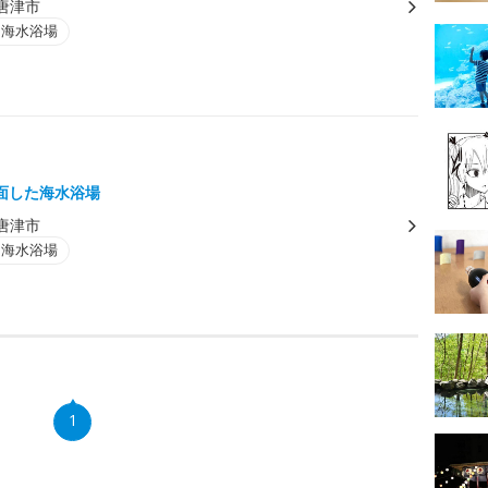
唐津市
・海水浴場
面した海水浴場
唐津市
・海水浴場
1