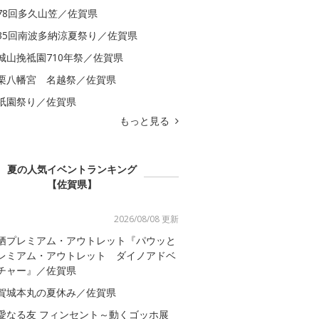
78回多久山笠／佐賀県
35回南波多納涼夏祭り／佐賀県
城山挽祗園710年祭／佐賀県
栗八幡宮 名越祭／佐賀県
祇園祭り／佐賀県
もっと見る
夏の人気イベントランキング
【佐賀県】
2026/08/08 更新
栖プレミアム・アウトレット『パウッと
レミアム・アウトレット ダイノアドベ
チャー』／佐賀県
賀城本丸の夏休み／佐賀県
愛なる友 フィンセント～動くゴッホ展