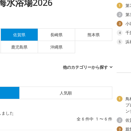
水浴場2026
第
1
第
2
小
3
千
4
佐賀県
長崎県
熊本県
浜
5
鹿児島県
沖縄県
他のカテゴリーから探す
人気順
鳥
1
プ
ン
しました
全 6 件中 1 〜 6 件
佐
2
親
3