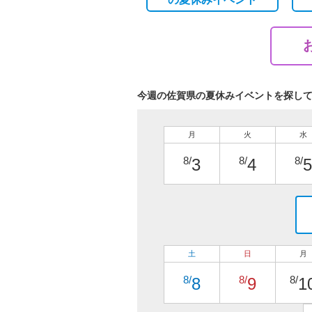
今週の佐賀県の夏休みイベントを探し
月
火
水
8/
8/
8/
3
4
5
土
日
月
8/
8/
8/
8
9
1