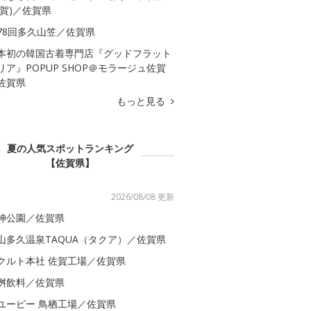
佐賀)／佐賀県
78回多久山笠／佐賀県
本初の韓国古着専門店『グッドフラット
リア』POPUP SHOP＠モラージュ佐賀
佐賀県
もっと見る
夏の人気スポットランキング
【佐賀県】
2026/08/08 更新
神公園／佐賀県
山多久温泉TAQUA（タクア）／佐賀県
クルト本社 佐賀工場／佐賀県
桝飲料／佐賀県
ユーピー 鳥栖工場／佐賀県