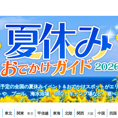
開催予定の全国の夏休みイベント＆おでかけスポットがエ
トや、プール、海水浴場、BBQ・キャンプ場など、遊べ
道
東北
関東
甲信越
東海
北陸
関西
中国
四国
東京
大阪