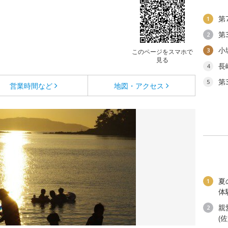
第
1
第
2
小
3
このページをスマホで
見る
長
4
第
5
営業時間など
地図・アクセス
夏
1
体
親
2
(