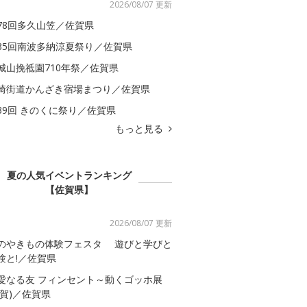
2026/08/07 更新
78回多久山笠／佐賀県
35回南波多納涼夏祭り／佐賀県
城山挽祗園710年祭／佐賀県
崎街道かんざき宿場まつり／佐賀県
39回 きのくに祭り／佐賀県
もっと見る
夏の人気イベントランキング
【佐賀県】
2026/08/07 更新
のやきもの体験フェスタ 遊びと学びと
験と!／佐賀県
愛なる友 フィンセント～動くゴッホ展
佐賀)／佐賀県