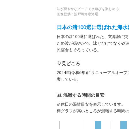
波が穏やかなビーチで水遊びを楽しめる
画像提供：波戸岬海水浴場
日本の渚100選に選ばれた海水
日本の渚100選に選ばれた、玄界灘に
ため波が穏やかで、泳ぐだけでなく砂
民宿舎もそろっている。
見どころ
2024年(令和6年)にリニューアルオ
実している。
混雑する時間の目安
※休日の混雑目安を表示しています。
棒グラフが高いところが混雑する時間