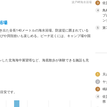
波戸岬海水浴場
佐
3
鳥
4
プ
ン
浴場
第
5
突き出た全長140メートルの海水浴場。防波堤に囲まれている
遊びや貝殻拾いも楽しめる。ビーチ近くには、キャンプ場や国
ープンした玄海海中展望塔など、海底散歩が体験できる施設も充
天
1
ヤ
2
鳴
3
の目安です。
佐
4
県