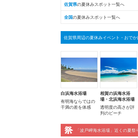
佐賀県
の夏休みスポット一覧へ
全国
の夏休みスポット一覧へ
佐賀県周辺の夏休みイベント・おでか
白浜海水浴場
相賀の浜海水浴
場・北浜海水浴場
有明海ならではの
干満の差を体感
透明度の高さが評
判のビーチ
「波戸岬海水浴場」近くの夏祭