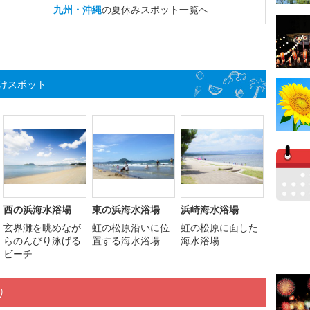
九州・沖縄
の夏休みスポット一覧へ
けスポット
西の浜海水浴場
東の浜海水浴場
浜崎海水浴場
玄界灘を眺めなが
虹の松原沿いに位
虹の松原に面した
らのんびり泳げる
置する海水浴場
海水浴場
ビーチ
り