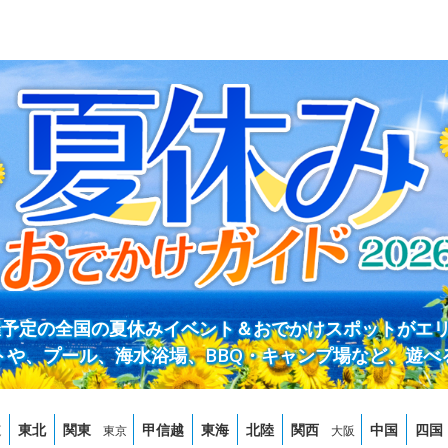
開催予定の全国の夏休みイベント＆おでかけスポットがエ
トや、プール、海水浴場、BBQ・キャンプ場など、遊べ
道
東北
関東
甲信越
東海
北陸
関西
中国
四国
東京
大阪