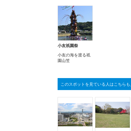
小友祇園祭
小友の海を渡る祇
園山笠
このスポットを見ている人はこちらも