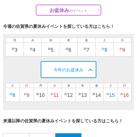
お盆休み
の
イベント
今週の佐賀県の夏休みイベントを探している方はこちら！
月
火
水
木
金
土
日
8/
8/
8/
8/
8/
8/
8/
3
4
5
6
7
8
9
今年のお盆休み
土
日
月
火
水
木
金
土
日
8/
8/
8/
8/
8/
8/
8/
8/
8/
8
9
10
11
12
13
14
15
16
来週以降の佐賀県の夏休みイベントを探している方はこちら！