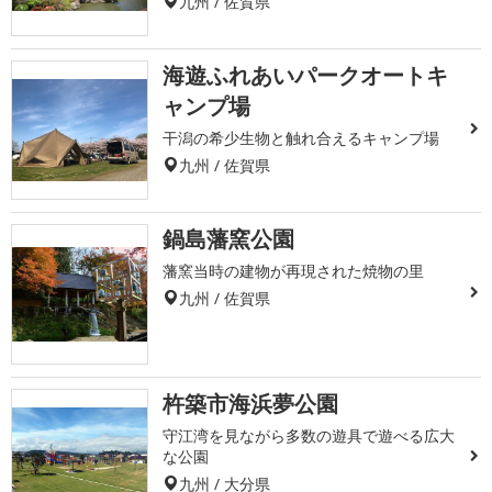
九州 / 佐賀県
海遊ふれあいパークオートキ
ャンプ場
干潟の希少生物と触れ合えるキャンプ場
九州 / 佐賀県
鍋島藩窯公園
藩窯当時の建物が再現された焼物の里
九州 / 佐賀県
杵築市海浜夢公園
守江湾を見ながら多数の遊具で遊べる広大
な公園
九州 / 大分県