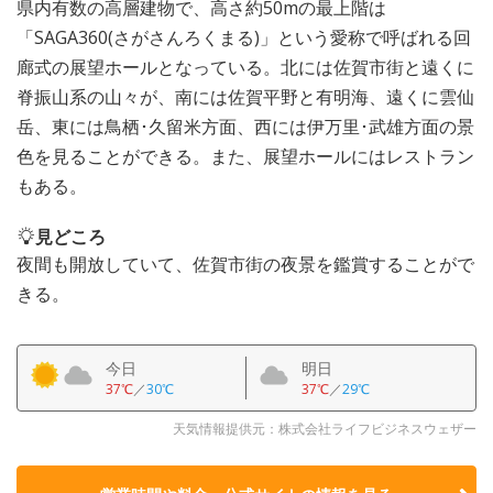
県内有数の高層建物で、高さ約50mの最上階は
「SAGA360(さがさんろくまる)」という愛称で呼ばれる回
廊式の展望ホールとなっている。北には佐賀市街と遠くに
脊振山系の山々が、南には佐賀平野と有明海、遠くに雲仙
岳、東には鳥栖･久留米方面、西には伊万里･武雄方面の景
色を見ることができる。また、展望ホールにはレストラン
もある。
見どころ
夜間も開放していて、佐賀市街の夜景を鑑賞することがで
きる。
今日
明日
37℃
／
30℃
37℃
／
29℃
天気情報提供元：株式会社ライフビジネスウェザー