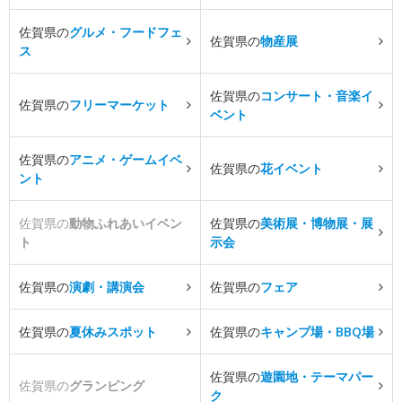
佐賀県の
グルメ・フードフェ
佐賀県の
物産展
ス
佐賀県の
コンサート・音楽イ
佐賀県の
フリーマーケット
ベント
佐賀県の
アニメ・ゲームイベ
佐賀県の
花イベント
ント
佐賀県の
動物ふれあいイベン
佐賀県の
美術展・博物展・展
ト
示会
佐賀県の
演劇・講演会
佐賀県の
フェア
佐賀県の
夏休みスポット
佐賀県の
キャンプ場・BBQ場
佐賀県の
遊園地・テーマパー
佐賀県の
グランピング
ク