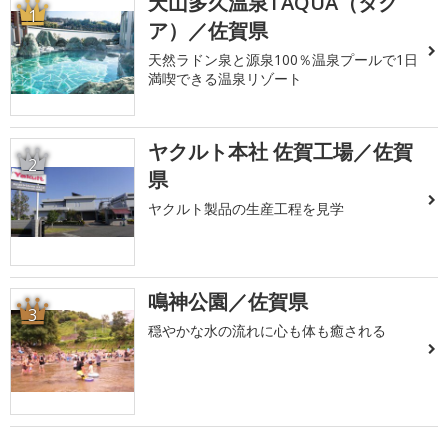
天山多久温泉TAQUA（タク
1
ア）／佐賀県
天然ラドン泉と源泉100％温泉プールで1日
満喫できる温泉リゾート
ヤクルト本社 佐賀工場／佐賀
2
県
ヤクルト製品の生産工程を見学
鳴神公園／佐賀県
3
穏やかな水の流れに心も体も癒される