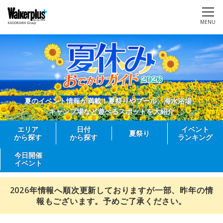
MENU
夏のイベント情報が満載！夏祭りやプール、海水浴場、
キャンプ場など遊べるスポットを大紹介
エリア
日付
イベント
夏祭り
から探す
から探す
ランキング
今日開催
イベント
2026年情報へ順次更新しておりますが一部、昨年の情
報もございます。予めご了承ください。