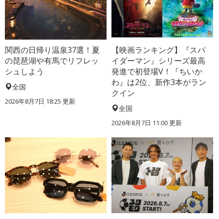
関西の日帰り温泉37選！夏
【映画ランキング】『スパ
の琵琶湖や有馬でリフレッ
イダーマン』シリーズ最高
シュしよう
発進で初登場V！『ちいか
わ』は2位、新作3本がラン
全国
クイン
2026年8月7日 18:25
更新
全国
2026年8月7日 11:00
更新