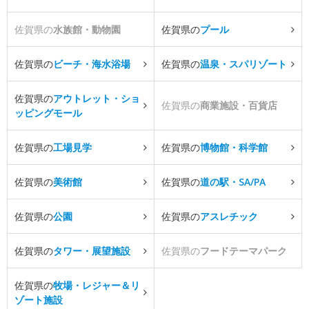
佐賀県の
水族館・動物園
佐賀県の
プール
佐賀県の
ビーチ・海水浴場
佐賀県の
温泉・スパリゾート
佐賀県の
アウトレット・ショ
佐賀県の
商業施設・百貨店
ッピングモール
佐賀県の
工場見学
佐賀県の
博物館・科学館
佐賀県の
美術館
佐賀県の
道の駅・SA/PA
佐賀県の
公園
佐賀県の
アスレチック
佐賀県の
タワー・展望施設
佐賀県の
フードテーマパーク
佐賀県の
牧場・レジャー＆リ
ゾート施設