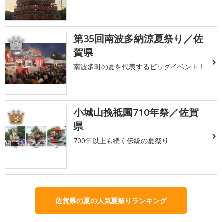
第35回南波多納涼夏祭り／佐
2
賀県
南波多町の夏を代表するビッグイベント！
小城山挽祗園710年祭／佐賀
3
県
700年以上も続く伝統の夏祭り
佐賀県の夏の人気夏祭りランキング