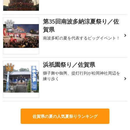
第35回南波多納涼夏祭り／佐
2
賀県
南波多町の夏を代表するビッグイベント！
浜祇園祭り／佐賀県
3
獅子舞や御輿、提灯行列が松岡神社周辺を
練り歩く
佐賀県の夏の人気夏祭りランキング