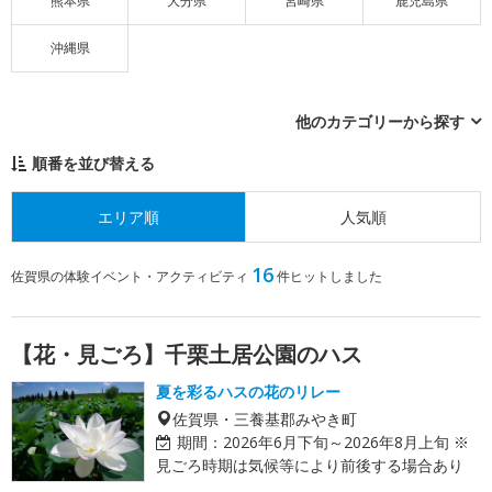
熊本県
大分県
宮崎県
鹿児島県
沖縄県
他のカテゴリーから探す
順番を並び替える
エリア順
人気順
16
佐賀県の体験イベント・アクティビティ
件ヒットしました
【花・見ごろ】千栗土居公園のハス
夏を彩るハスの花のリレー
佐賀県・三養基郡みやき町
期間：
2026年6月下旬～2026年8月上旬 ※
見ごろ時期は気候等により前後する場合あり