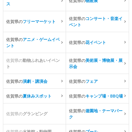
佐賀県の
物産展
ス
佐賀県の
コンサート・音楽イ
佐賀県の
フリーマーケット
ベント
佐賀県の
アニメ・ゲームイベ
佐賀県の
花イベント
ント
佐賀県の
動物ふれあいイベン
佐賀県の
美術展・博物展・展
ト
示会
佐賀県の
演劇・講演会
佐賀県の
フェア
佐賀県の
夏休みスポット
佐賀県の
キャンプ場・BBQ場
佐賀県の
遊園地・テーマパー
佐賀県の
グランピング
ク
佐賀県の
水族館・動物園
佐賀県の
プール