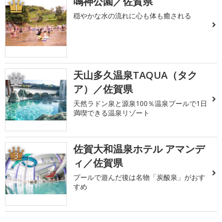
鳴神公園／佐賀県
1
穏やかな水の流れに心も体も癒される
天山多久温泉TAQUA（タク
2
ア）／佐賀県
天然ラドン泉と源泉100％温泉プールで1日
満喫できる温泉リゾート
佐賀大和温泉ホテル アマンデ
3
ィ／佐賀県
プールで遊んだ後は名物「炭酸泉」がおす
すめ