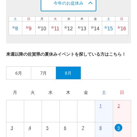
今年のお盆休み
土
日
月
火
水
木
金
土
日
8/
8/
8/
8/
8/
8/
8/
8/
8/
8
9
10
11
12
13
14
15
16
来週以降の佐賀県の夏休みイベントを探している方はこちら！
6月
7月
8月
月
火
水
木
金
土
日
1
2
3
4
5
6
7
8
9