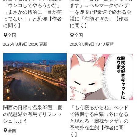
「ウンコしてやろうかな」
ます」→ベルマークやバザ
→まさかの標的に「目が笑
ーを即廃止!?爆速で終わる会
ってない！」と恐怖【作者
議に「有能すぎる」【作者
に聞く】
に聞く】
全国
全国
2026年8月9日 20:30
更新
2026年8月9日 18:13
更新
関西の日帰り温泉33選！夏
「もう寝るからね」ベッド
の琵琶湖や有馬でリフレッ
で待機する白猫→冬になる
シュしよう
と現れる「腕枕ヤクザ」の
予想外な生態【作者に聞
全国
く】