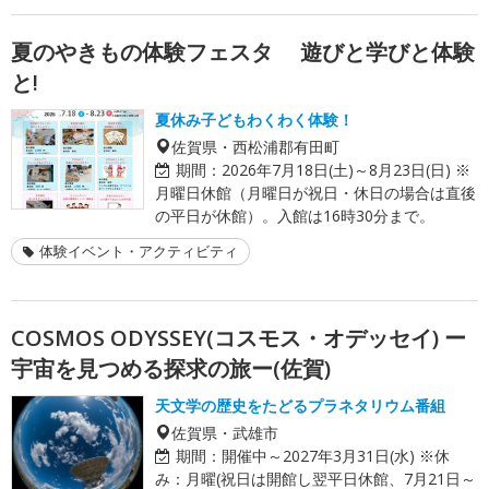
夏のやきもの体験フェスタ 遊びと学びと体験
と!
夏休み子どもわくわく体験！
佐賀県・西松浦郡有田町
期間：
2026年7月18日(土)～8月23日(日) ※
月曜日休館（月曜日が祝日・休日の場合は直後
の平日が休館）。入館は16時30分まで。
体験イベント・アクティビティ
COSMOS ODYSSEY(コスモス・オデッセイ) ー
宇宙を見つめる探求の旅ー(佐賀)
天文学の歴史をたどるプラネタリウム番組
佐賀県・武雄市
期間：
開催中～2027年3月31日(水) ※休
み：月曜(祝日は開館し翌平日休館、7月21日～