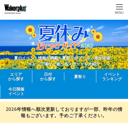
MENU
夏のイベント情報が満載！夏祭りやプール、海水浴場、
キャンプ場など遊べるスポットを大紹介
エリア
日付
イベント
夏祭り
から探す
から探す
ランキング
今日開催
イベント
2026年情報へ順次更新しておりますが一部、昨年の情
報もございます。予めご了承ください。