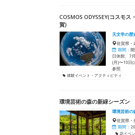
COSMOS ODYSSEY(コス
賀)
天文学の歴
佐賀県・
期間：
開
日休館、7月
(月)〜10日
参照
体験イベント・アクティビティ
環境芸術の森の新緑シーズン
環境芸術の
佐賀県・
期間：
2
花イベ