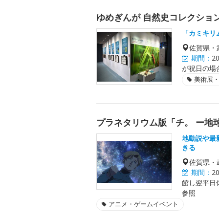
ゆめぎんが 自然史コレクショ
「カミキリ
佐賀県・
期間：
2
が祝日の場合
美術展
プラネタリウム版「チ。 ー地球
地動説や最
きる
佐賀県・
期間：
2
館し翌平日休
参照
アニメ・ゲームイベント