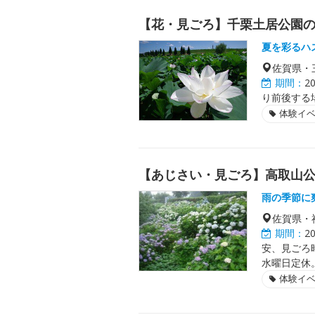
【花・見ごろ】千栗土居公園
夏を彩るハ
佐賀県・
期間：
2
り前後する
体験イ
【あじさい・見ごろ】高取山
雨の季節に
佐賀県・
期間：
2
安、見ごろ
水曜日定休
体験イ