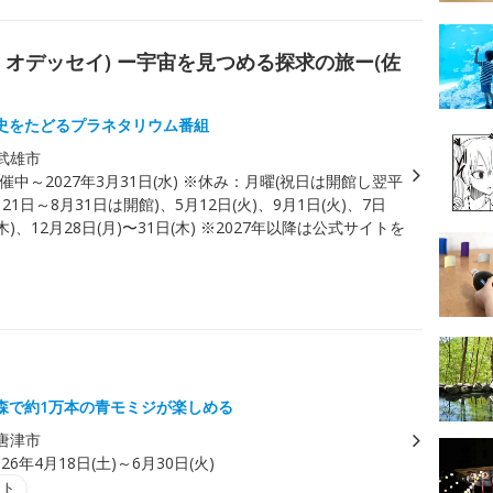
モス・オデッセイ) ー宇宙を見つめる探求の旅ー(佐
史をたどるプラネタリウム番組
武雄市
催中～2027年3月31日(水) ※休み：月曜(祝日は開館し翌平
21日～8月31日は開館)、5月12日(火)、9月1日(火)、7日
(木)、12月28日(月)〜31日(木) ※2027年以降は公式サイトを
森で約1万本の青モミジが楽しめる
唐津市
026年4月18日(土)～6月30日(火)
ント