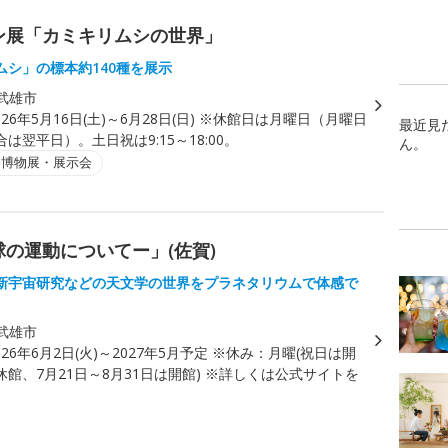
ン展「カミキリムシの世界」
ムシ」の標本約140種を展示
武雄市
026年5月16日(土)～6月28日(日) ※休館日は月曜日（月曜日
最近見
は翌平日）。土日祝は9:15～18:00。
ん。
・博物展・展示会
の運動についてー」(佐賀)
新宇宙研究などの天文学の世界をプラネタリウムで体感で
武雄市
026年6月2日(火)～2027年5月予定 ※休み：月曜(祝日は開
館、7月21日～8月31日は開館) ※詳しくは公式サイトを