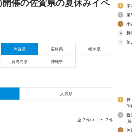
(金)開催の佐賀県の夏休みイベ
第
1
第
2
小
3
長
4
第
5
佐賀県
長崎県
熊本県
鹿児島県
沖縄県
人気順
夏
1
体
た
親
2
全 7 件中 1 〜 7 件
(
佐
3