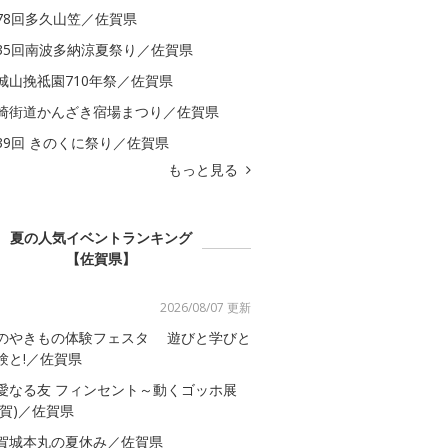
78回多久山笠／佐賀県
35回南波多納涼夏祭り／佐賀県
城山挽祗園710年祭／佐賀県
崎街道かんざき宿場まつり／佐賀県
39回 きのくに祭り／佐賀県
もっと見る
夏の人気イベントランキング
【佐賀県】
2026/08/07 更新
のやきもの体験フェスタ 遊びと学びと
験と!／佐賀県
愛なる友 フィンセント～動くゴッホ展
佐賀)／佐賀県
賀城本丸の夏休み／佐賀県