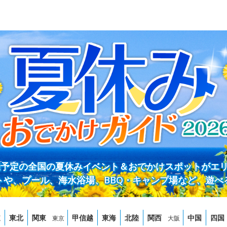
開催予定の全国の夏休みイベント＆おでかけスポットがエ
トや、プール、海水浴場、BBQ・キャンプ場など、遊べ
道
東北
関東
甲信越
東海
北陸
関西
中国
四国
東京
大阪