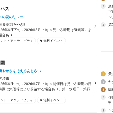
鳥
4
のハス
プ
スの花のリレー
ン
三養基郡みやき町
第
5
026年6月下旬～2026年8月上旬 ※見ごろ時期は気候等によ
場合あり
ベント・アクティビティ
無料イベント
公園
爽やかさをそえるあじさい
天
1
神埼市
ヤ
2
026年6月中旬～2026年7月上旬 ※開催日は見ごろ時期の目
時期は気候等により前後する場合あり。第二水曜日・第四
鳴
3
。
佐
4
ベント・アクティビティ
無料イベント
県
キ
5