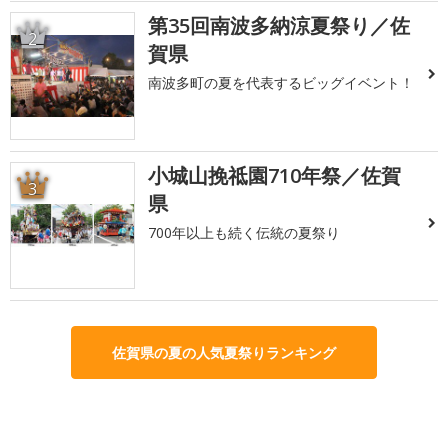
第35回南波多納涼夏祭り／佐
2
賀県
南波多町の夏を代表するビッグイベント！
小城山挽祗園710年祭／佐賀
3
県
700年以上も続く伝統の夏祭り
佐賀県の夏の人気夏祭りランキング