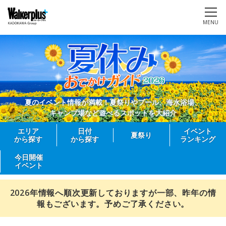
MENU
夏のイベント情報が満載！夏祭りやプール、海水浴場、
キャンプ場など遊べるスポットを大紹介
エリア
日付
イベント
夏祭り
から探す
から探す
ランキング
今日開催
イベント
2026年情報へ順次更新しておりますが一部、昨年の情
報もございます。予めご了承ください。