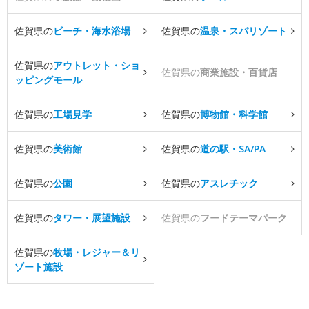
佐賀県の
ビーチ・海水浴場
佐賀県の
温泉・スパリゾート
佐賀県の
アウトレット・ショ
佐賀県の
商業施設・百貨店
ッピングモール
佐賀県の
工場見学
佐賀県の
博物館・科学館
佐賀県の
美術館
佐賀県の
道の駅・SA/PA
佐賀県の
公園
佐賀県の
アスレチック
佐賀県の
タワー・展望施設
佐賀県の
フードテーマパーク
佐賀県の
牧場・レジャー＆リ
ゾート施設