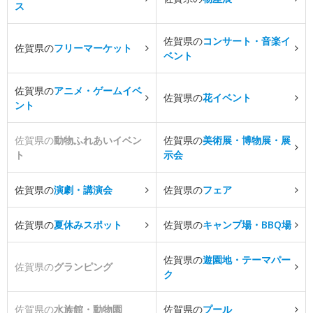
ス
佐賀県の
コンサート・音楽イ
佐賀県の
フリーマーケット
ベント
佐賀県の
アニメ・ゲームイベ
佐賀県の
花イベント
ント
佐賀県の
動物ふれあいイベン
佐賀県の
美術展・博物展・展
ト
示会
佐賀県の
演劇・講演会
佐賀県の
フェア
佐賀県の
夏休みスポット
佐賀県の
キャンプ場・BBQ場
佐賀県の
遊園地・テーマパー
佐賀県の
グランピング
ク
佐賀県の
水族館・動物園
佐賀県の
プール