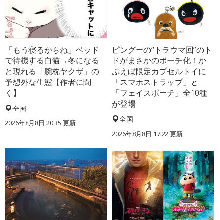
「もう寝るからね」ベッド
ピングーの“トラウマ回”のト
で待機する白猫→冬になる
ドがまさかのポーチ化！か
と現れる「腕枕ヤクザ」の
ぷえぼ限定カプセルトイに
予想外な生態【作者に聞
「スマホストラップ」と
く】
「フェイスポーチ」全10種
が登場
全国
全国
2026年8月8日 20:35
更新
2026年8月8日 17:22
更新