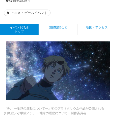
佐賀県
武雄市
アニメ・ゲームイベント
イベント詳細
開催期間など
地図・アクセス
トップ
『チ。 ー地球の運動についてー』初のプラネタリウム作品が公開される
(C)魚豊／小学館／チ。 ー地球の運動についてー製作委員会