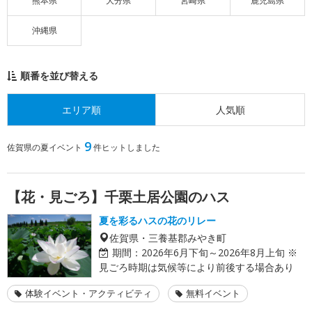
熊本県
大分県
宮崎県
鹿児島県
沖縄県
順番を並び替える
エリア順
人気順
9
佐賀県の夏イベント
件ヒットしました
【花・見ごろ】千栗土居公園のハス
夏を彩るハスの花のリレー
佐賀県・三養基郡みやき町
期間：
2026年6月下旬～2026年8月上旬 ※
見ごろ時期は気候等により前後する場合あり
体験イベント・アクティビティ
無料イベント