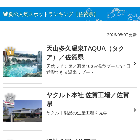
夏の人気スポットランキング【佐賀県】
2026/08/07 更新
天山多久温泉TAQUA（タク
1
ア）／佐賀県
天然ラドン泉と源泉100％温泉プールで1日
満喫できる温泉リゾート
ヤクルト本社 佐賀工場／佐賀
2
県
ヤクルト製品の生産工程を見学