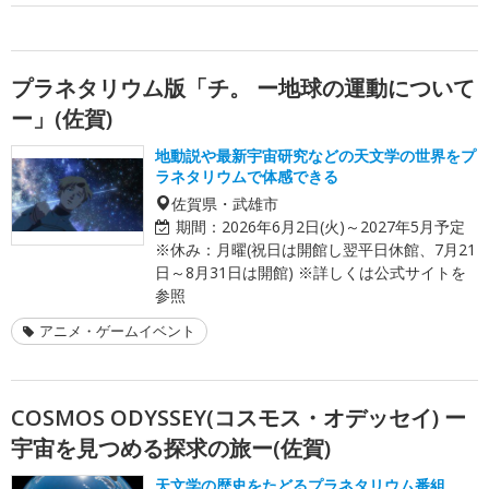
プラネタリウム版「チ。 ー地球の運動について
ー」(佐賀)
地動説や最新宇宙研究などの天文学の世界をプ
ラネタリウムで体感できる
佐賀県・武雄市
期間：
2026年6月2日(火)～2027年5月予定
※休み：月曜(祝日は開館し翌平日休館、7月21
日～8月31日は開館) ※詳しくは公式サイトを
参照
アニメ・ゲームイベント
COSMOS ODYSSEY(コスモス・オデッセイ) ー
宇宙を見つめる探求の旅ー(佐賀)
天文学の歴史をたどるプラネタリウム番組