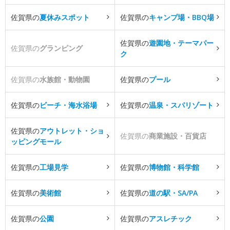
佐賀県の
夏休みスポット
佐賀県の
キャンプ場・BBQ場
佐賀県の
遊園地・テーマパー
佐賀県の
グランピング
ク
佐賀県の
水族館・動物園
佐賀県の
プール
佐賀県の
ビーチ・海水浴場
佐賀県の
温泉・スパリゾート
佐賀県の
アウトレット・ショ
佐賀県の
商業施設・百貨店
ッピングモール
佐賀県の
工場見学
佐賀県の
博物館・科学館
佐賀県の
美術館
佐賀県の
道の駅・SA/PA
佐賀県の
公園
佐賀県の
アスレチック