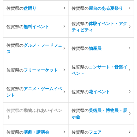
佐賀県の
盆踊り
佐賀県の
屋台のある夏祭り
佐賀県の
体験イベント・アク
佐賀県の
無料イベント
ティビティ
佐賀県の
グルメ・フードフェ
佐賀県の
物産展
ス
佐賀県の
コンサート・音楽イ
佐賀県の
フリーマーケット
ベント
佐賀県の
アニメ・ゲームイベ
佐賀県の
花イベント
ント
佐賀県の
動物ふれあいイベン
佐賀県の
美術展・博物展・展
ト
示会
佐賀県の
演劇・講演会
佐賀県の
フェア