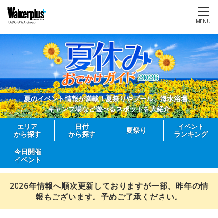
MENU
夏のイベント情報が満載！夏祭りやプール、海水浴場、
キャンプ場など遊べるスポットを大紹介
エリア
日付
イベント
夏祭り
から探す
から探す
ランキング
今日開催
イベント
2026年情報へ順次更新しておりますが一部、昨年の情
報もございます。予めご了承ください。