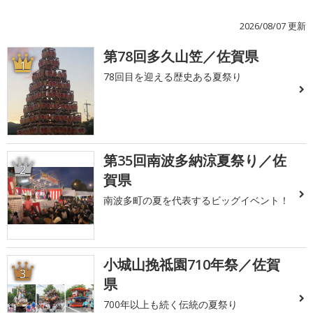
2026/08/07 更新
第78回多久山笠／佐賀県
1
78回目を迎える歴史ある夏祭り
第35回南波多納涼夏祭り／佐
2
賀県
南波多町の夏を代表するビッグイベント！
小城山挽祗園710年祭／佐賀
3
県
700年以上も続く伝統の夏祭り