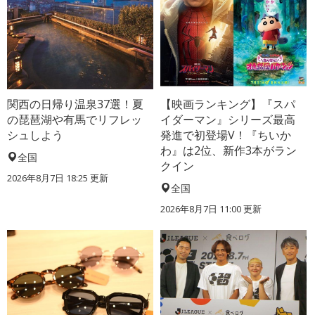
関西の日帰り温泉37選！夏
【映画ランキング】『スパ
の琵琶湖や有馬でリフレッ
イダーマン』シリーズ最高
シュしよう
発進で初登場V！『ちいか
わ』は2位、新作3本がラン
全国
クイン
2026年8月7日 18:25
更新
全国
2026年8月7日 11:00
更新