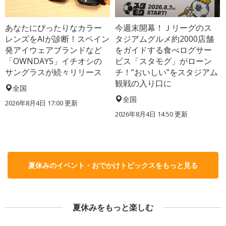
あなたにぴったりなカラー
今週末開幕！Ｊリーグのス
レンズをAIが診断！スペイン
タジアムグルメ約2000店舗
発アイウェアブランドなど
をガイドする食べログサー
「OWNDAYS」イチオシの
ビス「スタモグ」がローン
サングラスが続々リリース
チ！“おいしい”をスタジアム
観戦の入り口に
全国
全国
2026年8月4日 17:00
更新
2026年8月4日 14:50
更新
夏休みのイベント・おでかけトピックスをもっと見る
夏休みをもっと楽しむ