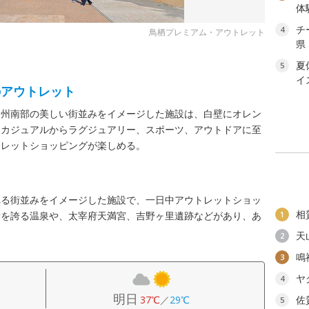
体
チ
4
鳥栖プレミアム・アウトレット
県
夏
5
イ
のアウトレット
ア州南部の美しい街並みをイメージした施設は、白壁にオレン
。カジュアルからラグジュアリー、スポーツ、アウトドアに至
トレットショッピングが楽しめる。
れる街並みをイメージした施設で、一日中アウトレットショッ
相
量を誇る温泉や、太宰府天満宮、吉野ヶ里遺跡などがあり、あ
1
天
2
鳴
3
ヤ
4
明日
37℃
／
29℃
佐
5