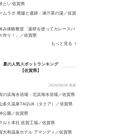
験と!／佐賀県
ームラボ 廃墟と遺跡：淋汗茶の湯／佐賀
休み体験教室「薬研を使ってカレースパ
ス作り！」／佐賀県
もっと見る
夏の人気スポットランキング
【佐賀県】
2026/08/06 更新
賀の浜海水浴場・北浜海水浴場／佐賀県
山多久温泉TAQUA（タクア）／佐賀県
神公園／佐賀県
クルト本社 佐賀工場／佐賀県
賀大和温泉ホテル アマンディ／佐賀県