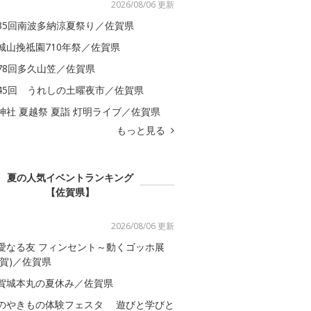
2026/08/06 更新
35回南波多納涼夏祭り／佐賀県
城山挽祗園710年祭／佐賀県
78回多久山笠／佐賀県
45回 うれしの土曜夜市／佐賀県
神社 夏越祭 夏詣 灯明ライブ／佐賀県
もっと見る
夏の人気イベントランキング
【佐賀県】
2026/08/06 更新
愛なる友 フィンセント～動くゴッホ展
佐賀)／佐賀県
賀城本丸の夏休み／佐賀県
のやきもの体験フェスタ 遊びと学びと