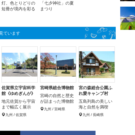
灯、色とりどりの
「七夕神社」の夏
短冊が境内を彩る
まつり
見ています
佐賀県立宇宙科学
宮崎県総合博物館
宮の森総合公園ふ
館《ゆめぎんが》
れ愛キャンプ村
宮崎の自然と歴史
地元佐賀から宇宙
が詰まった博物館
五島列島の美しい
まで幅広く展示
海と自然を満喫
九州 / 宮崎県
九州 / 佐賀県
九州 / 長崎県