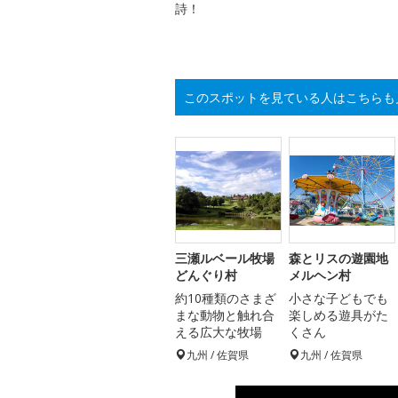
詩！
このスポットを見ている人はこちらも
三瀬ルベール牧場
森とリスの遊園地
どんぐり村
メルヘン村
約10種類のさまざ
小さな子どもでも
まな動物と触れ合
楽しめる遊具がた
える広大な牧場
くさん
九州 / 佐賀県
九州 / 佐賀県