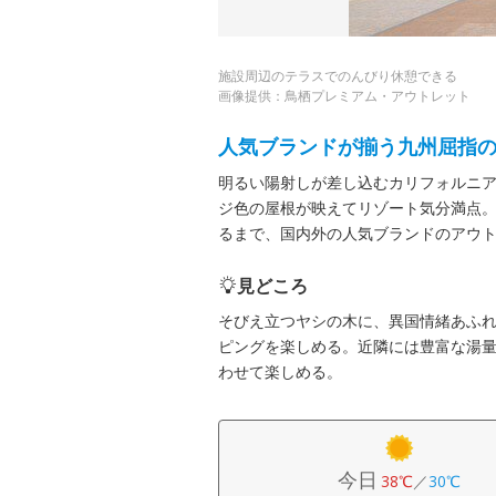
施設周辺のテラスでのんびり休憩できる
画像提供：鳥栖プレミアム・アウトレット
人気ブランドが揃う九州屈指
明るい陽射しが差し込むカリフォルニ
ジ色の屋根が映えてリゾート気分満点
るまで、国内外の人気ブランドのアウ
見どころ
そびえ立つヤシの木に、異国情緒あふ
ピングを楽しめる。近隣には豊富な湯
わせて楽しめる。
今日
38℃
／
30℃