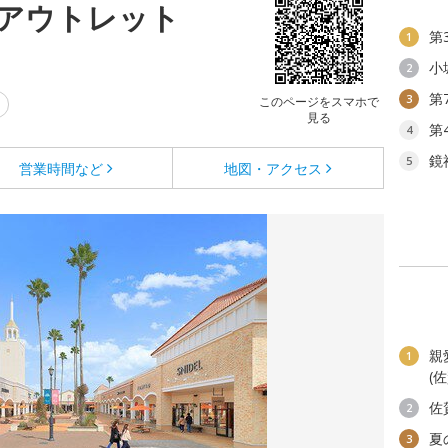
アウトレット
第
1
小
2
第
3
このページをスマホで
見る
第
4
鏡
5
営業時間など
地図・アクセス
親
1
(
佐
2
夏
3