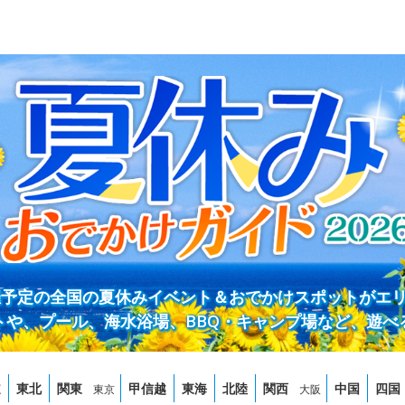
開催予定の全国の夏休みイベント＆おでかけスポットがエ
トや、プール、海水浴場、BBQ・キャンプ場など、遊べ
道
東北
関東
甲信越
東海
北陸
関西
中国
四国
東京
大阪