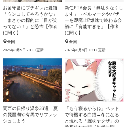
お留守番にブチギレた愛猫
新任PTA会長「無駄をなくし
「ウンコしてやろうかな」
ます」→ベルマークやバザ
→まさかの標的に「目が笑
ーを即廃止!?爆速で終わる会
ってない！」と恐怖【作者
議に「有能すぎる」【作者
に聞く】
に聞く】
全国
全国
2026年8月9日 20:30
更新
2026年8月9日 18:13
更新
関西の日帰り温泉33選！夏
「もう寝るからね」ベッド
の琵琶湖や有馬でリフレッ
で待機する白猫→冬になる
シュしよう
と現れる「腕枕ヤクザ」の