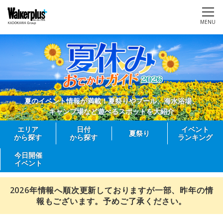
MENU
夏のイベント情報が満載！夏祭りやプール、海水浴場、
キャンプ場など遊べるスポットを大紹介
エリア
日付
イベント
夏祭り
から探す
から探す
ランキング
今日開催
イベント
2026年情報へ順次更新しておりますが一部、昨年の情
報もございます。予めご了承ください。