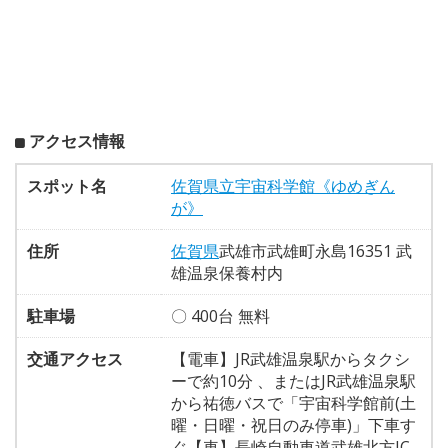
アクセス情報
スポット名
佐賀県立宇宙科学館《ゆめぎん
が》
住所
佐賀県
武雄市武雄町永島16351 武
雄温泉保養村内
駐車場
〇 400台 無料
交通アクセス
【電車】JR武雄温泉駅からタクシ
ーで約10分 、またはJR武雄温泉駅
から祐徳バスで「宇宙科学館前(土
曜・日曜・祝日のみ停車)」下車す
ぐ【車】長崎自動車道武雄北方IC