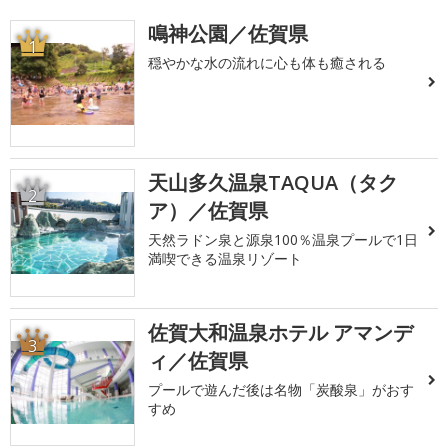
鳴神公園／佐賀県
1
穏やかな水の流れに心も体も癒される
天山多久温泉TAQUA（タク
2
ア）／佐賀県
天然ラドン泉と源泉100％温泉プールで1日
満喫できる温泉リゾート
佐賀大和温泉ホテル アマンデ
3
ィ／佐賀県
プールで遊んだ後は名物「炭酸泉」がおす
すめ