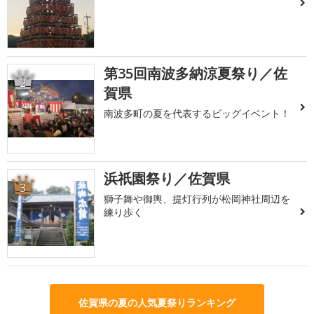
第35回南波多納涼夏祭り／佐
2
賀県
南波多町の夏を代表するビッグイベント！
浜祇園祭り／佐賀県
3
獅子舞や御輿、提灯行列が松岡神社周辺を
練り歩く
佐賀県の夏の人気夏祭りランキング