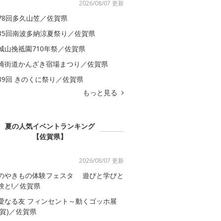
2026/08/07 更新
78回多久山笠／佐賀県
35回南波多納涼夏祭り／佐賀県
城山挽祗園710年祭／佐賀県
崎街道かんざき宿場まつり／佐賀県
39回 きのくに祭り／佐賀県
もっと見る
夏の人気イベントランキング
【佐賀県】
2026/08/07 更新
のやきもの体験フェスタ 遊びと学びと
験と!／佐賀県
愛なる友 フィンセント～動くゴッホ展
佐賀)／佐賀県