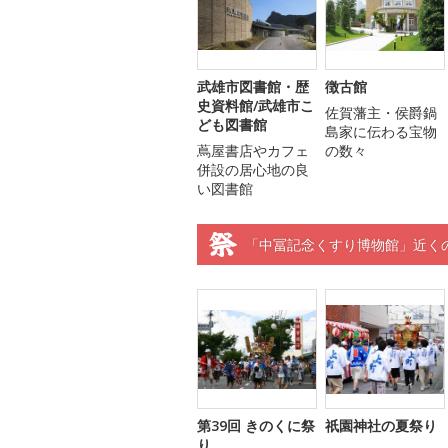
武雄市図書館・歴
徴古館
史資料館/武雄市こ
佐賀藩主・侯爵鍋
ども図書館
島家に伝わる宝物
蔦屋書店やカフェ
の数々
併設の居心地の良
い図書館
「中冨記念くすり博物館」近く
第39回 きのくに祭
祇園神社の夏祭り
り