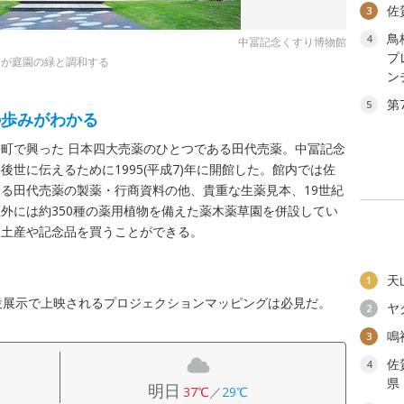
佐
3
鳥
4
中冨記念くすり博物館
プ
物が庭園の緑と調和する
ン
第
5
の歩みがわかる
町で興った 日本四大売薬のひとつである田代売薬。中冨記念
世に伝えるために1995(平成7)年に開館した。館内では佐
る田代売薬の製薬・行商資料の他、貴重な生薬見本、19世紀
外には約350種の薬用植物を備えた薬木薬草園を併設してい
り土産や記念品を買うことができる。
天
1
設展示で上映されるプロジェクションマッピングは必見だ。
ヤ
2
鳴
3
佐
4
県
明日
37℃
／
29℃