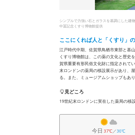
シンプルで力強い石とガラスを基調にした建
中冨記念くすり博物館提供
ここにくれば人と「くすり」
江戸時代中期、佐賀県鳥栖市東部と基山
くすり博物館は、この薬の文化と歴史を後
賀県重要有形民俗文化財に指定されてい
末ロンドンの薬局の移設展示があり、屋
る。また、ミュージアムショップもあ
見どころ
19世紀末ロンドンに実在した薬局の移
今日
37℃
／
30℃