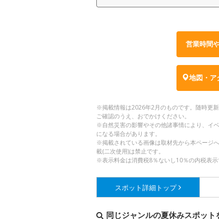
営業時間
地図・ア
※掲載情報は2026年2月のものです。随時
ご確認のうえ、おでかけください。
※自然災害の影響やその他諸事情により、イ
になる場合があります。
※掲載されている画像は取材先から本ページ
載(二次使用)は禁止です。
※表示料金は消費税8％ないし10％の内税表示
スポット詳細
トップ
同じジャンルの夏休みスポット