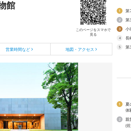
物館
第
1
第
2
小
3
このページをスマホで
見る
長
4
第
5
営業時間など
地図・アクセス
夏
1
体
親
2
(