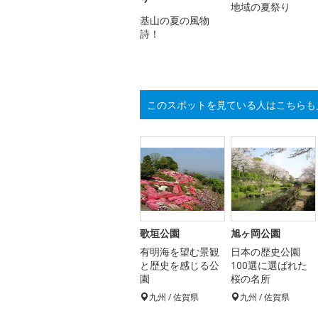
地域の夏祭り
基山の夏の風物
詩！
このスポットを見ている人はこちらも
歌垣公園
旭ヶ岡公園
有明海を望む景観
日本の歴史公園
と歴史を感じる公
100選に選ばれた
園
桜の名所
九州 / 佐賀県
九州 / 佐賀県