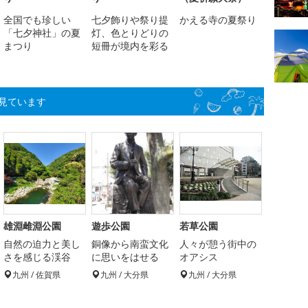
全国でも珍しい
七夕飾りや祭り提
かえる寺の夏祭り
「七夕神社」の夏
灯、色とりどりの
まつり
短冊が境内を彩る
見ています
雄淵雌淵公園
遊歩公園
若草公園
自然の迫力と美し
銅像から南蛮文化
人々が憩う街中の
さを感じる渓谷
に思いをはせる
オアシス
九州 / 佐賀県
九州 / 大分県
九州 / 大分県