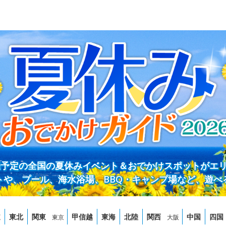
開催予定の全国の夏休みイベント＆おでかけスポットがエ
トや、プール、海水浴場、BBQ・キャンプ場など、遊べ
道
東北
関東
甲信越
東海
北陸
関西
中国
四国
東京
大阪