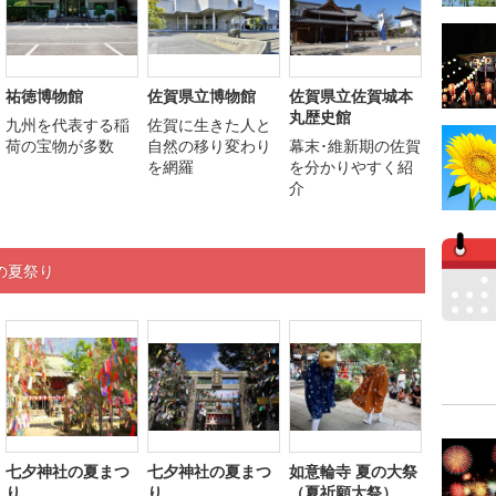
祐徳博物館
佐賀県立博物館
佐賀県立佐賀城本
丸歴史館
九州を代表する稲
佐賀に生きた人と
荷の宝物が多数
自然の移り変わり
幕末･維新期の佐賀
を網羅
を分かりやすく紹
介
の夏祭り
七夕神社の夏まつ
七夕神社の夏まつ
如意輪寺 夏の大祭
り
り
（夏祈願大祭）