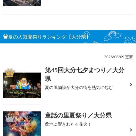
夏の人気夏祭りランキング【大分県】
2026/08/09 更新
第45回大分七夕まつり／大分
1
県
夏の風物詩が大分の街を熱気に包む
童話の里夏祭り／大分県
2
盆地に響きわたる花火！