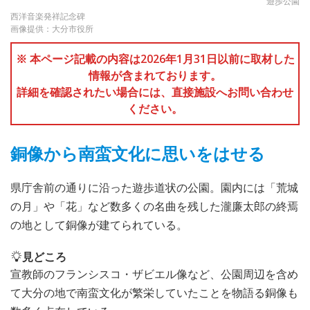
遊歩公園
西洋音楽発祥記念碑
画像提供：大分市役所
※ 本ページ記載の内容は2026年1月31日以前に取材した
情報が含まれております。
詳細を確認されたい場合には、直接施設へお問い合わせ
ください。
銅像から南蛮文化に思いをはせる
県庁舎前の通りに沿った遊歩道状の公園。園内には「荒城
の月」や「花」など数多くの名曲を残した瀧廉太郎の終焉
の地として銅像が建てられている。
見どころ
宣教師のフランシスコ・ザビエル像など、公園周辺を含め
て大分の地で南蛮文化が繁栄していたことを物語る銅像も