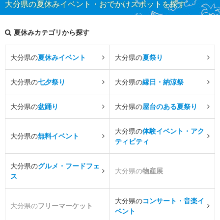
大分県の夏休みイベント・おでかけスポットを探す
夏休みカテゴリから探す
大分県の
夏休みイベント
大分県の
夏祭り
大分県の
七夕祭り
大分県の
縁日・納涼祭
大分県の
盆踊り
大分県の
屋台のある夏祭り
大分県の
体験イベント・アク
大分県の
無料イベント
ティビティ
大分県の
グルメ・フードフェ
大分県の
物産展
ス
大分県の
コンサート・音楽イ
大分県の
フリーマーケット
ベント