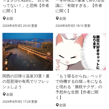
→まさかの標的に「目が笑
ーを即廃止!?爆速で終わる会
ってない！」と恐怖【作者
議に「有能すぎる」【作者
に聞く】
に聞く】
全国
全国
2026年8月9日 20:30
更新
2026年8月9日 18:13
更新
関西の日帰り温泉33選！夏
「もう寝るからね」ベッド
の琵琶湖や有馬でリフレッ
で待機する白猫→冬になる
シュしよう
と現れる「腕枕ヤクザ」の
予想外な生態【作者に聞
全国
く】
2026年8月9日 17:28
更新
全国