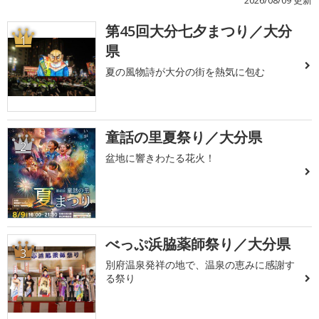
2026/08/09 更新
第45回大分七夕まつり／大分
1
県
夏の風物詩が大分の街を熱気に包む
童話の里夏祭り／大分県
2
盆地に響きわたる花火！
べっぷ浜脇薬師祭り／大分県
3
別府温泉発祥の地で、温泉の恵みに感謝す
る祭り