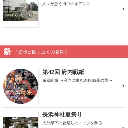
人々が憩う街中のオアシス
「遊歩公園」近くの夏祭り
第42回 府内戦紙
威風絢爛 〜府内に咲き誇れ!綺羅の華〜
長浜神社夏祭り
大分県下の夏祭りのトップを飾る