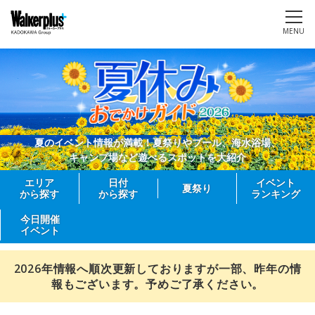
MENU
夏のイベント情報が満載！夏祭りやプール、海水浴場、
キャンプ場など遊べるスポットを大紹介
エリア
日付
イベント
夏祭り
から探す
から探す
ランキング
今日開催
イベント
2026年情報へ順次更新しておりますが一部、昨年の情
報もございます。予めご了承ください。