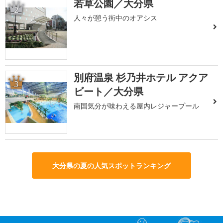
若草公園／大分県
2
人々が憩う街中のオアシス
別府温泉 杉乃井ホテル アクア
3
ビート／大分県
南国気分が味わえる屋内レジャープール
大分県の夏の人気スポットランキング