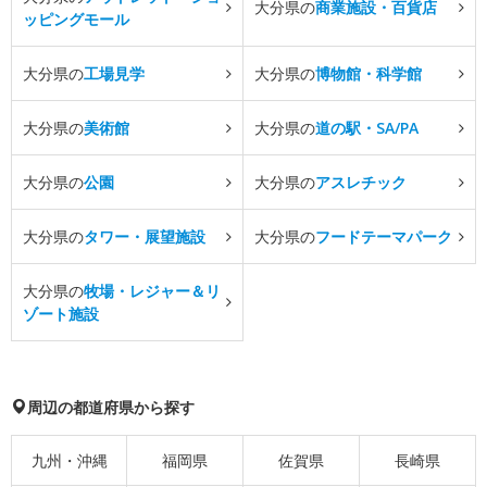
大分県の
商業施設・百貨店
ッピングモール
大分県の
工場見学
大分県の
博物館・科学館
大分県の
美術館
大分県の
道の駅・SA/PA
大分県の
公園
大分県の
アスレチック
大分県の
タワー・展望施設
大分県の
フードテーマパーク
大分県の
牧場・レジャー＆リ
ゾート施設
周辺の都道府県から探す
九州・沖縄
福岡県
佐賀県
長崎県