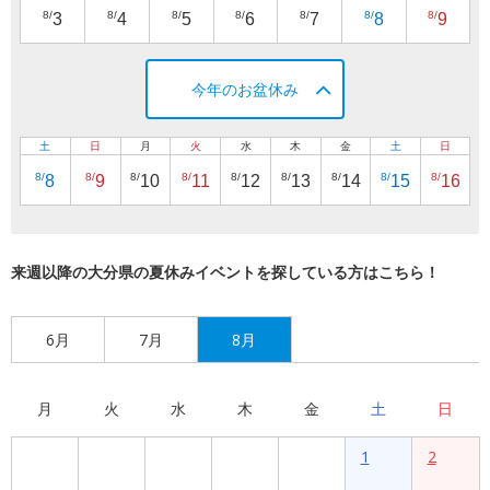
8/
8/
8/
8/
8/
8/
8/
3
4
5
6
7
8
9
今年のお盆休み
土
日
月
火
水
木
金
土
日
8/
8/
8/
8/
8/
8/
8/
8/
8/
8
9
10
11
12
13
14
15
16
来週以降の大分県の夏休みイベントを探している方はこちら！
6月
7月
8月
月
火
水
木
金
土
日
1
2