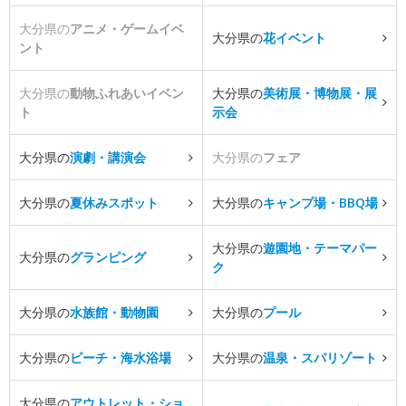
大分県の
アニメ・ゲームイベ
大分県の
花イベント
ント
大分県の
動物ふれあいイベン
大分県の
美術展・博物展・展
ト
示会
大分県の
演劇・講演会
大分県の
フェア
大分県の
夏休みスポット
大分県の
キャンプ場・BBQ場
大分県の
遊園地・テーマパー
大分県の
グランピング
ク
大分県の
水族館・動物園
大分県の
プール
大分県の
ビーチ・海水浴場
大分県の
温泉・スパリゾート
大分県の
アウトレット・ショ