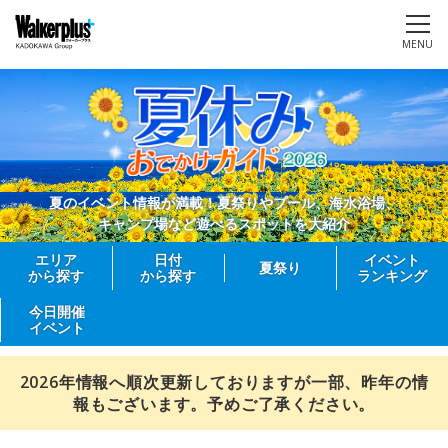
MENU
夏のイベント情報が満載！夏祭りやプール、海水浴場、
キャンプ場など遊べるスポットを大紹介
エリア
日付
イベント
夏祭り
から探す
から探す
ランキング
今日開催
イベント
2026年情報へ順次更新しておりますが一部、昨年の情
報もございます。予めご了承ください。