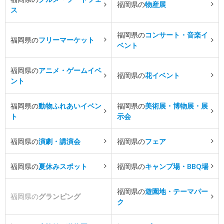
福岡県の
物産展
ス
福岡県の
コンサート・音楽イ
福岡県の
フリーマーケット
ベント
福岡県の
アニメ・ゲームイベ
福岡県の
花イベント
ント
福岡県の
動物ふれあいイベン
福岡県の
美術展・博物展・展
ト
示会
福岡県の
演劇・講演会
福岡県の
フェア
福岡県の
夏休みスポット
福岡県の
キャンプ場・BBQ場
福岡県の
遊園地・テーマパー
福岡県の
グランピング
ク