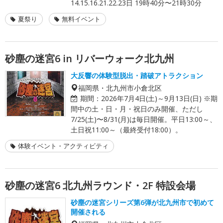
14.15.16.21.22.23日 19時40分〜21時30分
夏祭り
無料イベント
砂塵の迷宮6 in リバーウォーク北九州
大反響の体験型脱出・踏破アトラクション
福岡県・北九州市小倉北区
期間：
2026年7月4日(土)～9月13日(日) ※期
間中の土・日・月・祝日のみ開催、ただし
7/25(土)〜8/31(月)は毎日開催。平日13:00～、
土日祝11:00～（最終受付18:00）。
体験イベント・アクティビティ
砂塵の迷宮6 北九州ラウンド・2F 特設会場
砂塵の迷宮シリーズ第6弾が北九州市で初めて
開催される