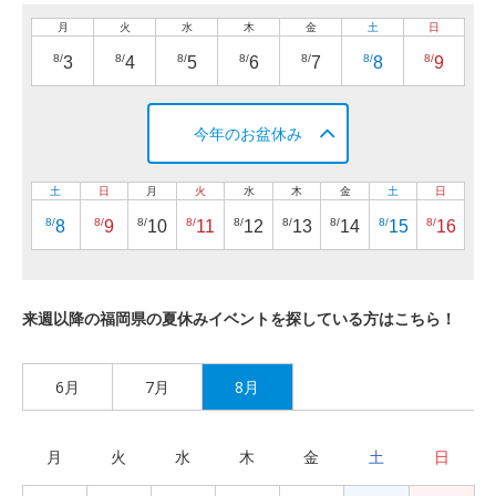
月
火
水
木
金
土
日
8/
8/
8/
8/
8/
8/
8/
3
4
5
6
7
8
9
今年のお盆休み
土
日
月
火
水
木
金
土
日
8/
8/
8/
8/
8/
8/
8/
8/
8/
8
9
10
11
12
13
14
15
16
来週以降の福岡県の夏休みイベントを探している方はこちら！
6月
7月
8月
月
火
水
木
金
土
日