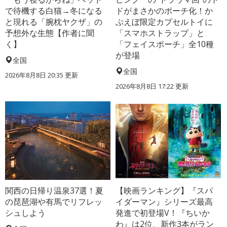
で待機する白猫→冬になる
ドがまさかのポーチ化！か
と現れる「腕枕ヤクザ」の
ぷえぼ限定カプセルトイに
予想外な生態【作者に聞
「スマホストラップ」と
く】
「フェイスポーチ」全10種
が登場
全国
全国
2026年8月8日 20:35
更新
2026年8月8日 17:22
更新
関西の日帰り温泉37選！夏
【映画ランキング】『スパ
の琵琶湖や有馬でリフレッ
イダーマン』シリーズ最高
シュしよう
発進で初登場V！『ちいか
わ』は2位、新作3本がラン