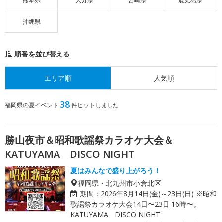
熊本県
大分県
宮崎県
鹿児島県
沖縄県
順番を並び替える
エリア順
人気順
38
福岡県の夏イベント
件ヒットしました
勝山夜市＆昭和歌謡祭カラオケ大会＆
KATUYAMA DISCO NIGHT
夏はみんなで盛り上がろう！
福岡県・北九州市小倉北区
期間：
2026年8月14日(金)～23日(日) ※昭和
歌謡祭カラオケ大会14日〜23日 16時〜。
KATUYAMA DISCO NIGHT