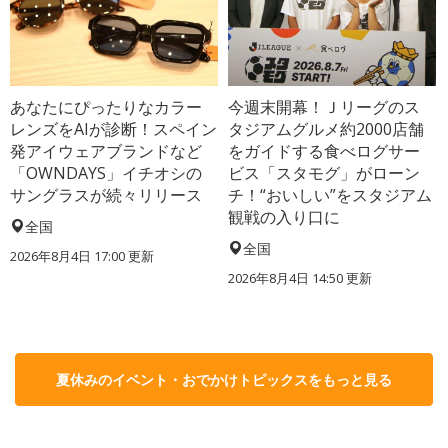
あなたにぴったりなカラー
今週末開幕！Ｊリーグのス
レンズをAIが診断！スペイン
タジアムグルメ約2000店舗
発アイウェアブランドなど
をガイドする食べログサー
「OWNDAYS」イチオシの
ビス「スタモグ」がローン
サングラスが続々リリース
チ！“おいしい”をスタジアム
観戦の入り口に
全国
全国
2026年8月4日 17:00
更新
2026年8月4日 14:50
更新
夏休みのイベント・おでかけトピックスをもっと見る