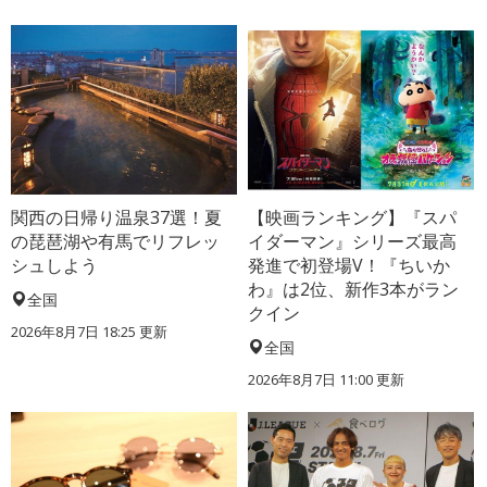
関西の日帰り温泉37選！夏
【映画ランキング】『スパ
の琵琶湖や有馬でリフレッ
イダーマン』シリーズ最高
シュしよう
発進で初登場V！『ちいか
わ』は2位、新作3本がラン
全国
クイン
2026年8月7日 18:25
更新
全国
2026年8月7日 11:00
更新