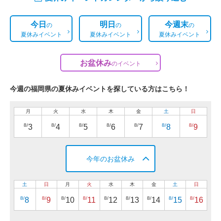
今日
明日
今週末
の
の
の
夏休みイベント
夏休みイベント
夏休みイベント
お盆休み
の
イベント
今週の福岡県の夏休みイベントを探している方はこちら！
月
火
水
木
金
土
日
8/
8/
8/
8/
8/
8/
8/
3
4
5
6
7
8
9
今年のお盆休み
土
日
月
火
水
木
金
土
日
8/
8/
8/
8/
8/
8/
8/
8/
8/
8
9
10
11
12
13
14
15
16