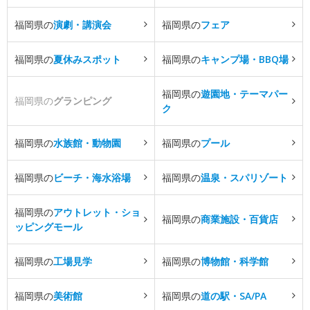
福岡県の
演劇・講演会
福岡県の
フェア
福岡県の
夏休みスポット
福岡県の
キャンプ場・BBQ場
福岡県の
遊園地・テーマパー
福岡県の
グランピング
ク
福岡県の
水族館・動物園
福岡県の
プール
福岡県の
ビーチ・海水浴場
福岡県の
温泉・スパリゾート
福岡県の
アウトレット・ショ
福岡県の
商業施設・百貨店
ッピングモール
福岡県の
工場見学
福岡県の
博物館・科学館
福岡県の
美術館
福岡県の
道の駅・SA/PA