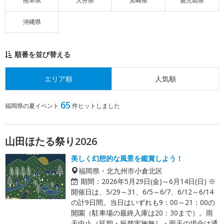
熊本県
大分県
宮崎県
鹿児島県
沖縄県
順番を並び替える
エリア順
人気順
65
福岡県の夏イベント
件ヒットしました
山田ほたる祭り2026
美しく幻想的な風景を鑑賞しよう！
福岡県・北九州市小倉北区
期間：
2026年5月29日(金)～6月14日(日) ※
開催日は、5/29～31、6/5～6/7、6/12～6/14
の計9日間。当日はいずれも9：00～21：00の
開園（駐車場の最終入庫は20：30まで）。雨
天中止（延期・振替実施無し・雨天の場合は通