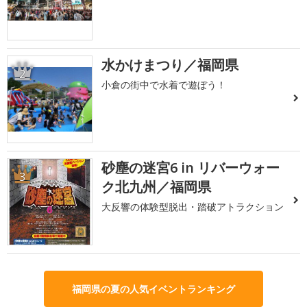
水かけまつり／福岡県
2
小倉の街中で水着で遊ぼう！
砂塵の迷宮6 in リバーウォー
3
ク北九州／福岡県
大反響の体験型脱出・踏破アトラクション
福岡県の夏の人気イベントランキング