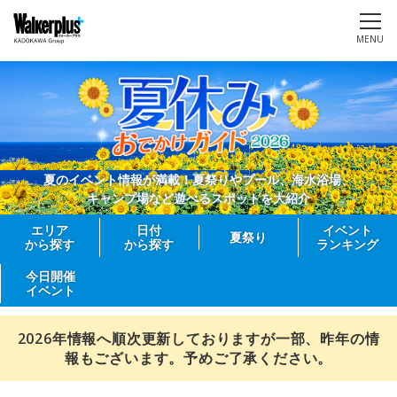
MENU
夏のイベント情報が満載！夏祭りやプール、海水浴場、
キャンプ場など遊べるスポットを大紹介
エリア
日付
イベント
夏祭り
から探す
から探す
ランキング
今日開催
イベント
2026年情報へ順次更新しておりますが一部、昨年の情
報もございます。予めご了承ください。