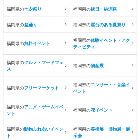
福岡県の
七夕祭り
福岡県の
縁日・納涼祭
福岡県の
盆踊り
福岡県の
屋台のある夏祭り
福岡県の
体験イベント・アク
福岡県の
無料イベント
ティビティ
福岡県の
グルメ・フードフェ
福岡県の
物産展
ス
福岡県の
コンサート・音楽イ
福岡県の
フリーマーケット
ベント
福岡県の
アニメ・ゲームイベ
福岡県の
花イベント
ント
福岡県の
動物ふれあいイベン
福岡県の
美術展・博物展・展
ト
示会