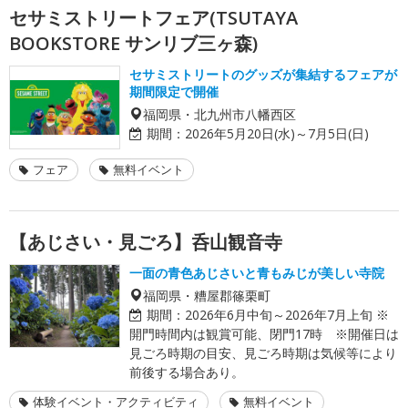
セサミストリートフェア(TSUTAYA
BOOKSTORE サンリブ三ヶ森)
セサミストリートのグッズが集結するフェアが
期間限定で開催
福岡県・北九州市八幡西区
期間：
2026年5月20日(水)～7月5日(日)
フェア
無料イベント
【あじさい・見ごろ】呑山観音寺
一面の青色あじさいと青もみじが美しい寺院
福岡県・糟屋郡篠栗町
期間：
2026年6月中旬～2026年7月上旬 ※
開門時間内は観賞可能、閉門17時 ※開催日は
見ごろ時期の目安、見ごろ時期は気候等により
前後する場合あり。
体験イベント・アクティビティ
無料イベント