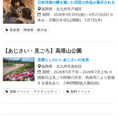
日本洋画の礎を築いた巨匠の作品が展示される
福岡県・北九州市戸畑区
期間：
2026年4月29日(祝)～6月21日(日) ※
休み：月曜(5月4日は開館)、5月7日(木)
美術展・博物展・展示会
【あじさい・見ごろ】高塔山公園
見晴らしのいいあじさいの名所
福岡県・北九州市若松区
期間：
2026年5月下旬～2026年7月上旬 ※
開催日は見ごろ時期の目安、気候等により前後
する場合あり。24時間開放(入園自由)
体験イベント・アクティビティ
無料イベント