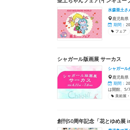
亜土ちゃんフェア(インキューブ イ
水森亜土さ
鹿児島県
期間：
2
フェア
シャガール版画展 サーカス
シャガール
鹿児島県
期間：
2
は開館、5/
美術展
創刊50周年記念「花とゆめ展 i