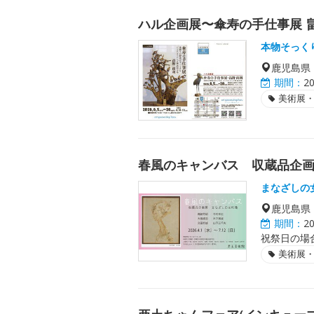
ハル企画展〜傘寿の手仕事展 
本物そっく
鹿児島県
期間：
2
美術展
春風のキャンバス 収蔵品企
まなざしの
鹿児島県
期間：
2
祝祭日の場
美術展