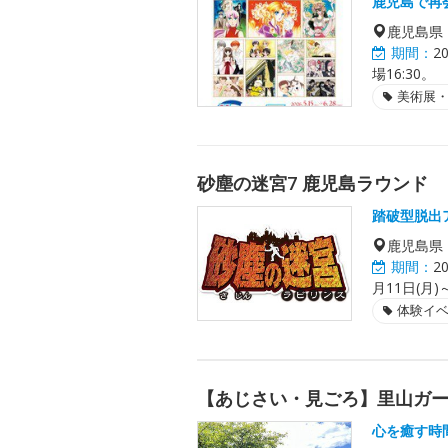
鹿児島で再
鹿児島県
期間：
2
場16:30。
美術展
砂塵の迷宮7 鹿児島ラウンド
踏破型脱出
鹿児島県
期間：
2
月11日(月
体験イ
【あじさい・見ごろ】里山ガ
心を癒す時