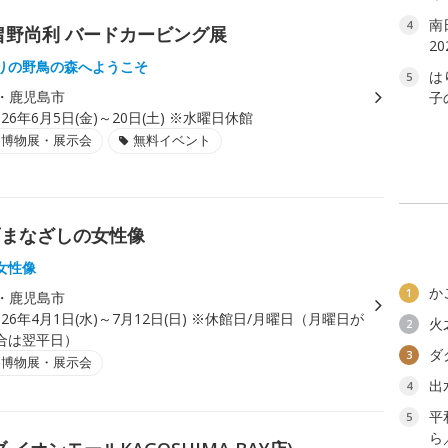
南
4
畠野尚利 バードカービング展
2
りの野鳥の森へようこそ
は
5
・鹿児島市
子
026年6月5日(金)～20日(土) ※水曜日休館
・博物展・展示会
無料イベント
画まなざしの女性像
女性像
か
1
・鹿児島市
026年4月1日(水)～7月12日(日) ※休館日/月曜日（月曜日が
火
2
合は翌平日）
ダ
3
・博物展・展示会
出
4
平
5
ら