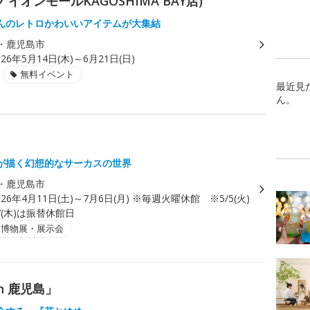
オンモールKAGOSHIMA BAY店)
んのレトロかわいいアイテムが大集結
・鹿児島市
026年5月14日(木)～6月21日(日)
無料イベント
最近見
ん。
が描く幻想的なサーカスの世界
・鹿児島市
026年4月11日(土)～7月6日(月) ※毎週火曜休館 ※5/5(火)
7(木)は振替休館日
・博物展・展示会
n 鹿児島」