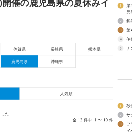
(土)開催の鹿児島県の夏休みイ
第
1
児
錦
2
第
3
伊
4
ナ
5
佐賀県
長崎県
熊本県
鹿児島県
沖縄県
人気順
砂
1
ました
サ
2
全 13 件中 1 〜 10 件
フ
3
ィ