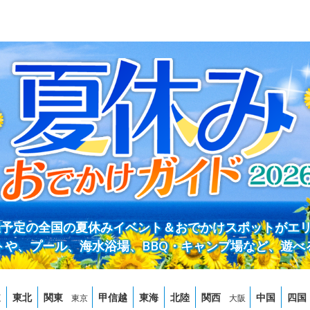
開催予定の全国の夏休みイベント＆おでかけスポットがエ
トや、プール、海水浴場、BBQ・キャンプ場など、遊べ
道
東北
関東
甲信越
東海
北陸
関西
中国
四国
東京
大阪