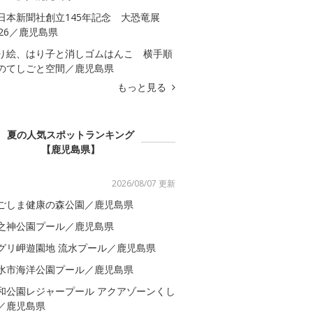
日本新聞社創立145年記念 大恐竜展
026／鹿児島県
り絵、はり子と消しゴムはんこ 横手順
のてしごと空間／鹿児島県
もっと見る
夏の人気スポットランキング
【鹿児島県】
2026/08/07 更新
ごしま健康の森公園／鹿児島県
之神公園プール／鹿児島県
グリ岬遊園地 流水プール／鹿児島県
水市海洋公園プール／鹿児島県
和公園レジャープール アクアゾーンくし
／鹿児島県