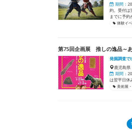
期間：
2
約。受付は
までに予約
体験イ
第75回企画展 推しの逸品～
発掘調査で
鹿児島県
期間：
2
は翌平日休み
美術展