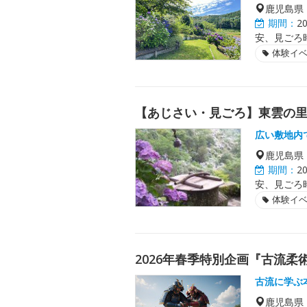
鹿児島県
期間：
2
安、見ごろ
体験イ
【あじさい・見ごろ】東雲の
広い敷地内
鹿児島県
期間：
2
安、見ごろ
体験イ
2026年春季特別企画『古流
古流に学ぶ
鹿児島県