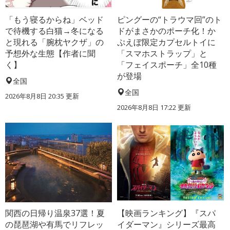
「もう寝るからね」ベッド
ピングーの“トラウマ回”のト
で待機する白猫→冬になる
ドがまさかのポーチ化！か
と現れる「腕枕ヤクザ」の
ぷえぼ限定カプセルトイに
予想外な生態【作者に聞
「スマホストラップ」と
く】
「フェイスポーチ」全10種
が登場
全国
全国
2026年8月8日 20:35
更新
2026年8月8日 17:22
更新
関西の日帰り温泉37選！夏
【映画ランキング】『スパ
の琵琶湖や有馬でリフレッ
イダーマン』シリーズ最高