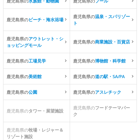
鹿児島県の
水族館・動物園
鹿児島県の
プール
鹿児島県の
温泉・スパリゾー
鹿児島県の
ビーチ・海水浴場
ト
鹿児島県の
アウトレット・シ
鹿児島県の
商業施設・百貨店
ョッピングモール
鹿児島県の
工場見学
鹿児島県の
博物館・科学館
鹿児島県の
美術館
鹿児島県の
道の駅・SA/PA
鹿児島県の
公園
鹿児島県の
アスレチック
鹿児島県の
フードテーマパー
鹿児島県の
タワー・展望施設
ク
鹿児島県の
牧場・レジャー＆
リゾート施設