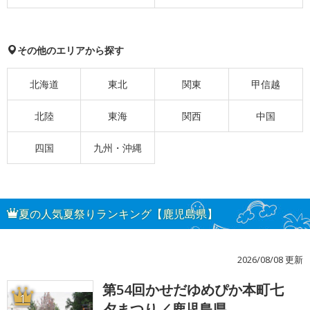
その他のエリアから探す
北海道
東北
関東
甲信越
北陸
東海
関西
中国
四国
九州・沖縄
夏の人気夏祭りランキング【鹿児島県】
2026/08/08 更新
第54回かせだゆめぴか本町七
1
夕まつり／鹿児島県