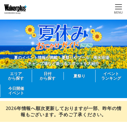
MENU
夏のイベント情報が満載！夏祭りやプール、海水浴場、
キャンプ場など遊べるスポットを大紹介
エリア
日付
イベント
夏祭り
から探す
から探す
ランキング
今日開催
イベント
2026年情報へ順次更新しておりますが一部、昨年の情
報もございます。予めご了承ください。