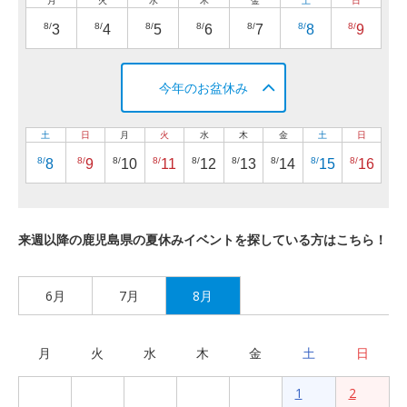
月
火
水
木
金
土
日
8/
8/
8/
8/
8/
8/
8/
3
4
5
6
7
8
9
今年のお盆休み
土
日
月
火
水
木
金
土
日
8/
8/
8/
8/
8/
8/
8/
8/
8/
8
9
10
11
12
13
14
15
16
来週以降の鹿児島県の夏休みイベントを探している方はこちら！
6月
7月
8月
月
火
水
木
金
土
日
1
2