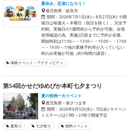
夏休み、忍者になろう！
鹿児島県・姶良市
期間：
2026年7月1日(水)～8月27日(木) ※開
催日は毎週火～木曜日（祝日を除く）。完全予
約制。実施日の1週間前から予約が可能。会場
使用確認の為、実施2日前までに予約が必要。
開始時刻は11:00～・13:00～・15:00～・17:00
～・19:00～で他の業務予約等が入っていない
時のみ実施が可能（約1時間の講習）。
体験イベント・アクティビティ
第54回かせだゆめぴか本町七夕まつり
夏の恒例一大イベント
鹿児島県・南さつま市
期間：
2026年8月5日(水)～7日(金) ※イベン
トステージは17時～21時で開催予定
夏祭り
七夕祭り
無料イベント