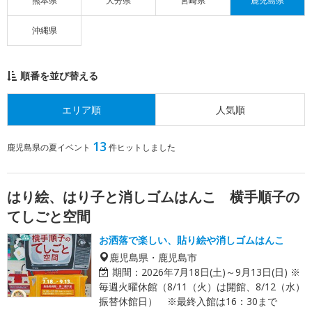
熊本県
大分県
宮崎県
鹿児島県
沖縄県
順番を並び替える
エリア順
人気順
13
鹿児島県の夏イベント
件ヒットしました
はり絵、はり子と消しゴムはんこ 横手順子の
てしごと空間
お洒落で楽しい、貼り絵や消しゴムはんこ
鹿児島県・鹿児島市
期間：
2026年7月18日(土)～9月13日(日) ※
毎週火曜休館（8/11（火）は開館、8/12（水）
振替休館日） ※最終入館は16：30まで