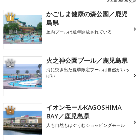
2026/08/08 更新
かごしま健康の森公園／鹿児
1
島県
屋内プールは通年開放されている
火之神公園プール／鹿児島県
2
海に突き出た夏季限定プールは自然がいっ
ぱい
イオンモールKAGOSHIMA
3
BAY／鹿児島県
人も自然もはぐくむショッピングモール