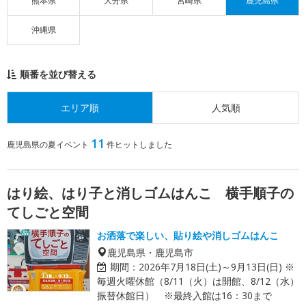
熊本県
大分県
宮崎県
鹿児島県
沖縄県
順番を並び替える
エリア順
人気順
11
鹿児島県の夏イベント
件ヒットしました
はり絵、はり子と消しゴムはんこ 横手順子の
てしごと空間
お洒落で楽しい、貼り絵や消しゴムはんこ
鹿児島県・鹿児島市
期間：
2026年7月18日(土)～9月13日(日) ※
毎週火曜休館（8/11（火）は開館、8/12（水）
振替休館日） ※最終入館は16：30まで