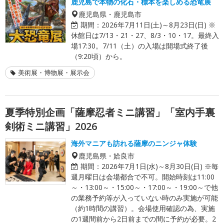
鹿児島で本物の化石・標本を楽しめる恐竜展
鹿児島県・鹿児島市
期間：
2026年7月11日(土)～8月23日(日) ※
休館日は7/13・21・27、8/3・10・17。最終入
場17:30。7/11（土）の入場は開場式終了後
（9:20頃）から。
美術展・博物展・展示会
夏季特別企画「薩摩忍者ミニ講習」「室内手裏
剣術ミニ講習」2026
海外マニアも訪れる薩摩のニンジャ体験
鹿児島県・姶良市
期間：
2026年7月1日(水)～8月30日(日) ※毎
週月曜日は会場都合で不可。開始時刻は11:00
～・13:00～・15:00～・17:00～・19:00～で他
の業務予約等が入っていない時のみ実施が可能
（約1時間の講習）。会場使用確認の為、実施
の1週間前から2日前までの間に予約が必要。2