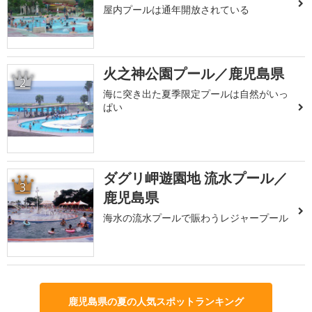
屋内プールは通年開放されている
火之神公園プール／鹿児島県
2
海に突き出た夏季限定プールは自然がいっ
ぱい
ダグリ岬遊園地 流水プール／
3
鹿児島県
海水の流水プールで賑わうレジャープール
鹿児島県の夏の人気スポットランキング