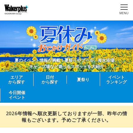
MENU
夏のイベント情報が満載！夏祭りやプール、海水浴場、
キャンプ場など遊べるスポットを大紹介
エリア
日付
イベント
夏祭り
から探す
から探す
ランキング
今日開催
イベント
2026年情報へ順次更新しておりますが一部、昨年の情
報もございます。予めご了承ください。