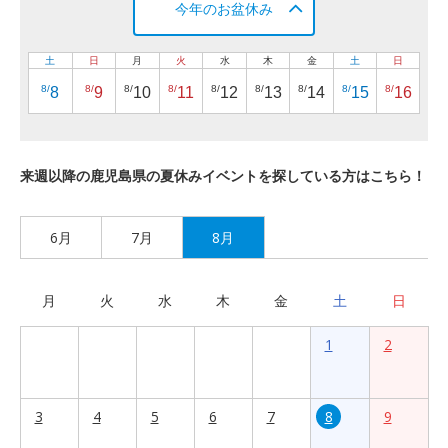
今年のお盆休み
土
日
月
火
水
木
金
土
日
8/
8/
8/
8/
8/
8/
8/
8/
8/
8
9
10
11
12
13
14
15
16
来週以降の鹿児島県の夏休みイベントを探している方はこちら！
6月
7月
8月
月
火
水
木
金
土
日
1
2
3
4
5
6
7
8
9