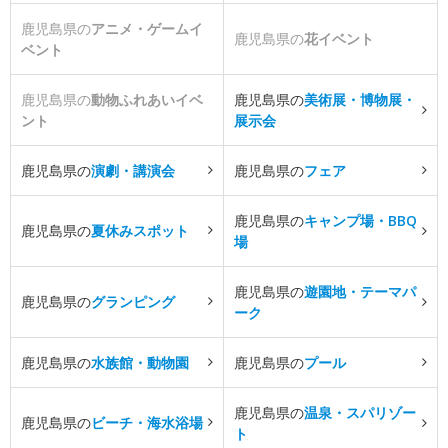
鹿児島県の
アニメ・ゲームイ
鹿児島県の
花イベント
ベント
鹿児島県の
動物ふれあいイベ
鹿児島県の
美術展・博物展・
ント
展示会
鹿児島県の
演劇・講演会
鹿児島県の
フェア
鹿児島県の
キャンプ場・BBQ
鹿児島県の
夏休みスポット
場
鹿児島県の
遊園地・テーマパ
鹿児島県の
グランピング
ーク
鹿児島県の
水族館・動物園
鹿児島県の
プール
鹿児島県の
温泉・スパリゾー
鹿児島県の
ビーチ・海水浴場
ト