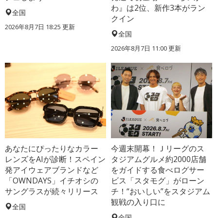
わ』は2位、新作3本がラン
全国
クイン
2026年8月7日 18:25
更新
全国
2026年8月7日 11:00
更新
あなたにぴったりなカラー
今週末開幕！Ｊリーグのス
レンズをAIが診断！スペイン
タジアムグルメ約2000店舗
発アイウェアブランドなど
をガイドする食べログサー
「OWNDAYS」イチオシの
ビス「スタモグ」がローン
サングラスが続々リリース
チ！“おいしい”をスタジアム
観戦の入り口に
全国
全国