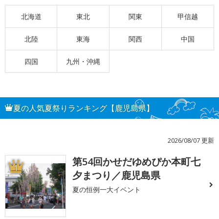
北海道
東北
関東
甲信越
北陸
東海
関西
中国
四国
九州・沖縄
夏の人気夏祭りランキング【鹿児島県】
2026/08/07 更新
第54回かせだゆめぴか本町七
1
夕まつり／鹿児島県
夏の恒例一大イベント