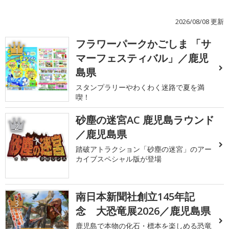
2026/08/08 更新
フラワーパークかごしま 「サ
1
マーフェスティバル」／鹿児
島県
スタンプラリーやわくわく迷路で夏を満
喫！
砂塵の迷宮AC 鹿児島ラウンド
2
／鹿児島県
踏破アトラクション「砂塵の迷宮」のアー
カイブスペシャル版が登場
南日本新聞社創立145年記
3
念 大恐竜展2026／鹿児島県
鹿児島で本物の化石・標本を楽しめる恐竜