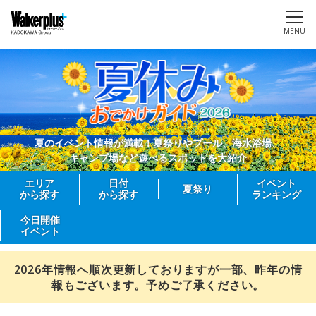
MENU
夏のイベント情報が満載！夏祭りやプール、海水浴場、
キャンプ場など遊べるスポットを大紹介
エリア
日付
イベント
夏祭り
から探す
から探す
ランキング
今日開催
イベント
2026年情報へ順次更新しておりますが一部、昨年の情
報もございます。予めご了承ください。