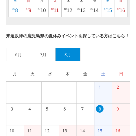
土
日
月
火
水
木
金
土
日
8/
8/
8/
8/
8/
8/
8/
8/
8/
8
9
10
11
12
13
14
15
16
来週以降の鹿児島県の夏休みイベントを探している方はこちら！
6月
7月
8月
月
火
水
木
金
土
日
1
2
3
4
5
6
7
8
9
10
11
12
13
14
15
16