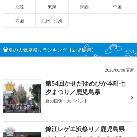
北陸
東海
関西
中国
四国
九州・沖縄
夏の人気夏祭りランキング【鹿児島県】
2026/08/08 更新
第54回かせだゆめぴか本町七
1
夕まつり／鹿児島県
夏の恒例一大イベント
錦江レゲエ浜祭り／鹿児島県
2