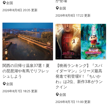
が登場
全国
全国
2026年8月8日 20:35
更新
2026年8月8日 17:22
更新
関西の日帰り温泉37選！夏
【映画ランキング】『スパ
の琵琶湖や有馬でリフレッ
イダーマン』シリーズ最高
シュしよう
発進で初登場V！『ちいか
わ』は2位、新作3本がラン
全国
クイン
2026年8月7日 18:25
更新
全国
2026年8月7日 11:00
更新