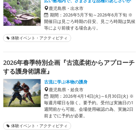
広い敷地内で、さまざまな品種のあじさいが
鹿児島県・出水市
期間：
2026年5月下旬～2026年6月下旬 ※
開催日は見ごろ時期の目安、見ごろ時期は気候
等により前後する場合あり。
体験イベント・アクティビティ
2026年春季特別企画『古流柔術からアプローチ
する護身術講座』
古流に学ぶ本物の護身
鹿児島県・姶良市
期間：
2026年4月14日(火)～6月30日(火) ※
毎週月曜日を除く。要予約。受付は実施日の1
週間前から可能。会場使用確認の為、実施2日
前までに予約が必要。
体験イベント・アクティビティ