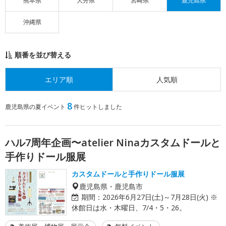
熊本県
大分県
宮崎県
鹿児島県
沖縄県
順番を並び替える
エリア順
人気順
8
鹿児島県の夏イベント
件ヒットしました
ハル7周年企画〜atelier Ninaカスタムドールと
手作りドール服展
カスタムドールと手作りドール服展
鹿児島県・鹿児島市
期間：
2026年6月27日(土)～7月28日(火) ※
休館日は水・木曜日、7/4・5・26。