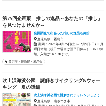
第75回企画展 推しの逸品～あなたの「推し」
を見つけませんか～
発掘調査で出会った推しの逸品を紹介
鹿児島県・霧島市
期間：
2026年4月25日(土)～7月5日(日) ※月
曜日休館（祝日の場合は翌平日休み）・6/23休
館。入館は16：30まで。
美術展・博物展・展示会
吹上浜海浜公園 謎解きサイクリング&ウォー
キング 夏の謎編
吹上浜海浜公園で謎解きにチャレンジしよう
鹿児島県・南さつま市
期間：
2026年6月1日(月)～8月31日(月) ※公