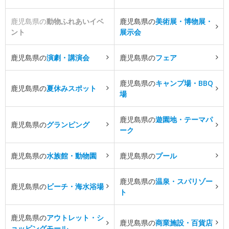
鹿児島県の
動物ふれあいイベ
鹿児島県の
美術展・博物展・
ント
展示会
鹿児島県の
演劇・講演会
鹿児島県の
フェア
鹿児島県の
キャンプ場・BBQ
鹿児島県の
夏休みスポット
場
鹿児島県の
遊園地・テーマパ
鹿児島県の
グランピング
ーク
鹿児島県の
水族館・動物園
鹿児島県の
プール
鹿児島県の
温泉・スパリゾー
鹿児島県の
ビーチ・海水浴場
ト
鹿児島県の
アウトレット・シ
鹿児島県の
商業施設・百貨店
ョッピングモール