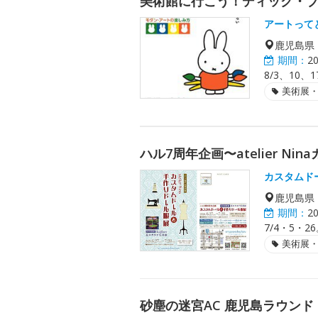
美術館に行こう！ディック・ブ
アートって
鹿児島県
期間：
2
8/3、10、
美術展
ハル7周年企画〜atelier N
カスタムド
鹿児島県
期間：
2
7/4・5・2
美術展
砂塵の迷宮AC 鹿児島ラウンド