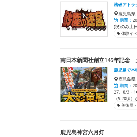
踏破アトラ
鹿児島県
期間：
2
(祝)のみ土
体験イ
南日本新聞社創立145年記念 大
鹿児島で本
鹿児島県
期間：
2
27、8/3
（9:20頃
美術展
鹿児島神宮六月灯