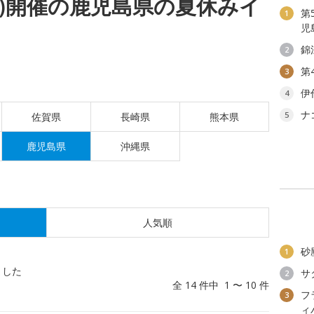
(火)開催の鹿児島県の夏休みイ
第
1
児
錦
2
第
3
伊
4
ナ
5
佐賀県
長崎県
熊本県
鹿児島県
沖縄県
人気順
砂
1
ました
サ
2
全 14 件中 1 〜 10 件
フ
3
ィ