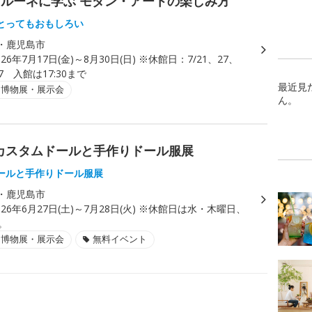
ルーネに学ぶ モダン・アートの楽しみ方
とってもおもしろい
・鹿児島市
026年7月17日(金)～8月30日(日) ※休館日：7/21、27、
17 入館は17:30まで
最近見
・博物展・展示会
ん。
inaカスタムドールと手作りドール服展
ールと手作りドール服展
・鹿児島市
026年6月27日(土)～7月28日(火) ※休館日は水・木曜日、
6。
・博物展・展示会
無料イベント