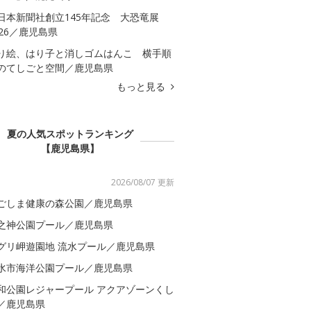
日本新聞社創立145年記念 大恐竜展
026／鹿児島県
り絵、はり子と消しゴムはんこ 横手順
のてしごと空間／鹿児島県
もっと見る
夏の人気スポットランキング
【鹿児島県】
2026/08/07 更新
ごしま健康の森公園／鹿児島県
之神公園プール／鹿児島県
グリ岬遊園地 流水プール／鹿児島県
水市海洋公園プール／鹿児島県
和公園レジャープール アクアゾーンくし
／鹿児島県