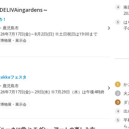
南
4
LIVAingardens～
2
め！
は
5
・鹿児島市
子
026年7月17日(金)～8月2日(日) ※土日祝日は19:00まで
・博物展・展示会
akkaフェスタ
か
1
・鹿児島市
026年7月17日(金)～29日(水) ※7月29日（水）は午後4時終
火
2
ダ
3
・博物展・展示会
出
4
平
5
ら