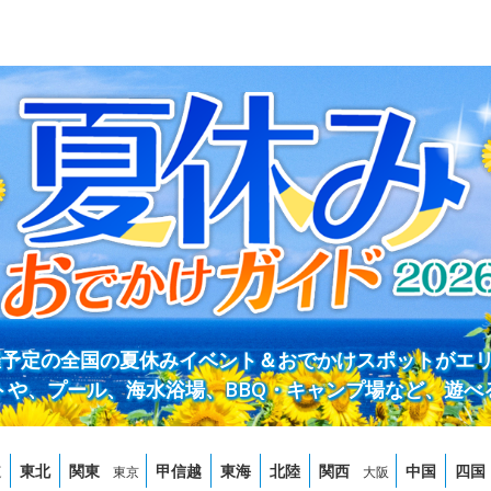
開催予定の全国の夏休みイベント＆おでかけスポットがエ
トや、プール、海水浴場、BBQ・キャンプ場など、遊べ
道
東北
関東
甲信越
東海
北陸
関西
中国
四国
東京
大阪