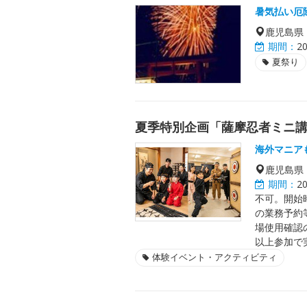
暑気払い厄
鹿児島県
期間：
2
夏祭り
夏季特別企画「薩摩忍者ミニ講
海外マニア
鹿児島県
期間：
2
不可。開始時刻
の業務予約
場使用確認
以上参加で
体験イベント・アクティビティ