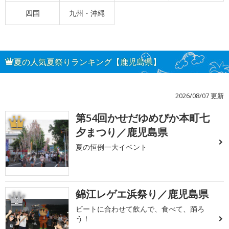
四国
九州・沖縄
夏の人気夏祭りランキング【鹿児島県】
2026/08/07 更新
第54回かせだゆめぴか本町七
1
夕まつり／鹿児島県
夏の恒例一大イベント
錦江レゲエ浜祭り／鹿児島県
2
ビートに合わせて飲んで、食べて、踊ろ
う！