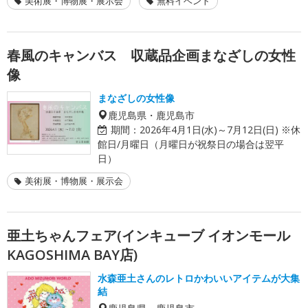
美術展・博物展・展示会
無料イベント
春風のキャンバス 収蔵品企画まなざしの女性
像
まなざしの女性像
鹿児島県・鹿児島市
期間：
2026年4月1日(水)～7月12日(日) ※休
館日/月曜日（月曜日が祝祭日の場合は翌平
日）
美術展・博物展・展示会
亜土ちゃんフェア(インキューブ イオンモール
KAGOSHIMA BAY店)
水森亜土さんのレトロかわいいアイテムが大集
結
鹿児島県・鹿児島市