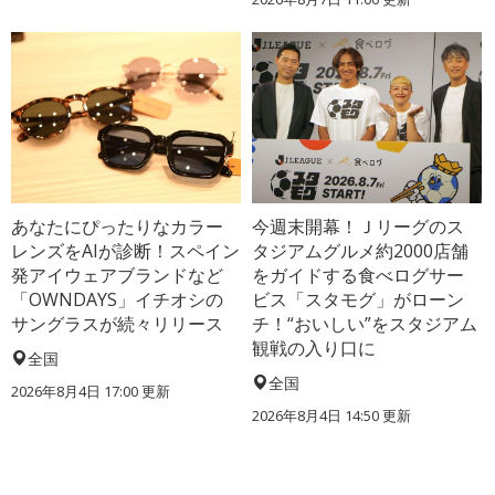
あなたにぴったりなカラー
今週末開幕！Ｊリーグのス
レンズをAIが診断！スペイン
タジアムグルメ約2000店舗
発アイウェアブランドなど
をガイドする食べログサー
「OWNDAYS」イチオシの
ビス「スタモグ」がローン
サングラスが続々リリース
チ！“おいしい”をスタジアム
観戦の入り口に
全国
全国
2026年8月4日 17:00
更新
2026年8月4日 14:50
更新