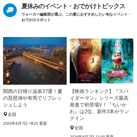
夏休みのイベント・おでかけトピックス
ウォーカー編集部が選ぶ、この夏におすすめしたい旬なイベント・
おでかけスポット
関西の日帰り温泉37選！夏
【映画ランキング】『スパ
の琵琶湖や有馬でリフレッ
イダーマン』シリーズ最高
シュしよう
発進で初登場V！『ちいか
わ』は2位、新作3本がラン
全国
クイン
2026年8月7日 18:25
更新
全国
2026年8月7日 11:00
更新