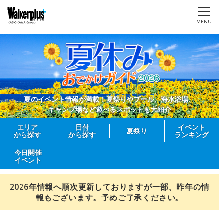
MENU
夏のイベント情報が満載！夏祭りやプール、海水浴場、
キャンプ場など遊べるスポットを大紹介
エリア
日付
イベント
夏祭り
から探す
から探す
ランキング
今日開催
イベント
2026年情報へ順次更新しておりますが一部、昨年の情
報もございます。予めご了承ください。