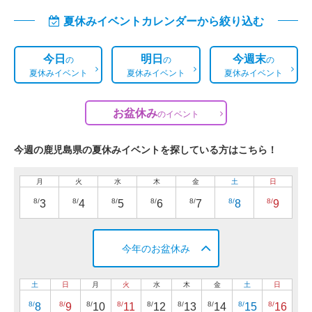
夏休みイベントカレンダーから絞り込む
今日
明日
今週末
の
の
の
夏休みイベント
夏休みイベント
夏休みイベント
お盆休み
の
イベント
今週の鹿児島県の夏休みイベントを探している方はこちら！
月
火
水
木
金
土
日
8/
8/
8/
8/
8/
8/
8/
3
4
5
6
7
8
9
今年のお盆休み
土
日
月
火
水
木
金
土
日
8/
8/
8/
8/
8/
8/
8/
8/
8/
8
9
10
11
12
13
14
15
16