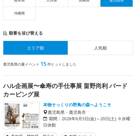
熊本県
大分県
宮崎県
鹿児島県
沖縄県
順番を並び替える
エリア順
人気順
15
鹿児島県の夏イベント
件ヒットしました
ハル企画展〜傘寿の手仕事展 畠野尚利 バード
カービング展
本物そっくりの野鳥の森へようこそ
鹿児島県・鹿児島市
期間：
2026年6月5日(金)～20日(土) ※水曜
日休館