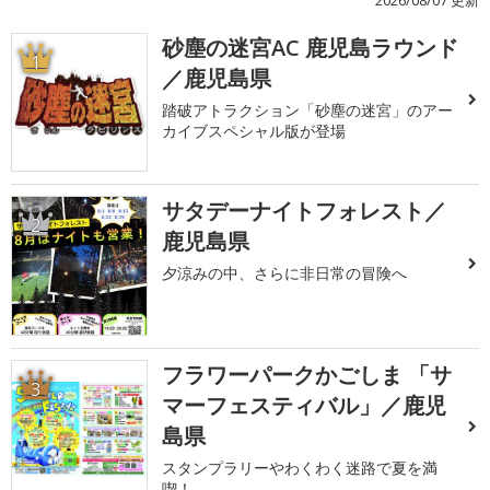
砂塵の迷宮AC 鹿児島ラウンド
1
／鹿児島県
踏破アトラクション「砂塵の迷宮」のアー
カイブスペシャル版が登場
サタデーナイトフォレスト／
2
鹿児島県
夕涼みの中、さらに非日常の冒険へ
フラワーパークかごしま 「サ
3
マーフェスティバル」／鹿児
島県
スタンプラリーやわくわく迷路で夏を満
喫！