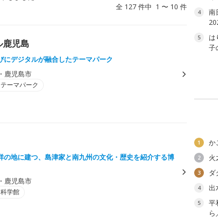
全 127 件中 1 〜 10 件
南
4
2
は
5
ル鹿児島
子
びにデジタルが融合したテーマパーク
・鹿児島市
・テーマパーク
か
1
祥の地に建つ、島津家と南九州の文化・歴史を紹介する博
火
2
ダ
3
・鹿児島市
出
4
・科学館
平
5
ら