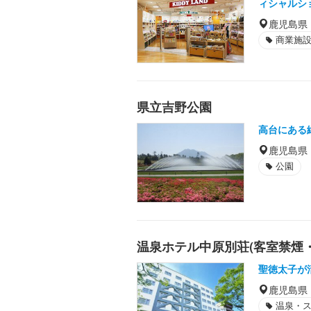
ィシャルシ
鹿児島県
商業施
県立吉野公園
高台にある
鹿児島県
公園
温泉ホテル中原別荘(客室禁煙
聖徳太子が
鹿児島県
温泉・