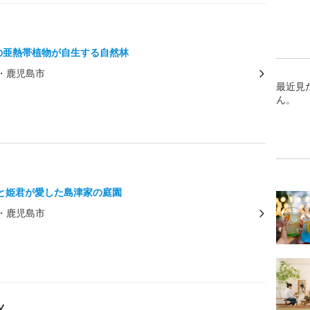
上の亜熱帯植物が自生する自然林
・鹿児島市
最近見
ん。
と姫君が愛した島津家の庭園
・鹿児島市
Y