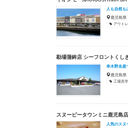
人も自然も
鹿児島県
アウト
勘場蒲鉾店 シーフロントくし
串木野名産
鹿児島県
工場見
スヌーピータウンミニ鹿児島
人気のスヌ