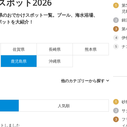
ポット2026
第
1
児
島県のおでかけスポット一覧。プール、海水浴場、
錦
2
ポットを大紹介！
第
3
伊
4
ナ
5
佐賀県
長崎県
熊本県
鹿児島県
沖縄県
他のカテゴリーから探す
砂
1
人気順
サ
2
フ
3
ットしました
ィ