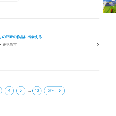
りの巨匠の作品に出会える
・鹿児島市
4
5
13
次へ
…