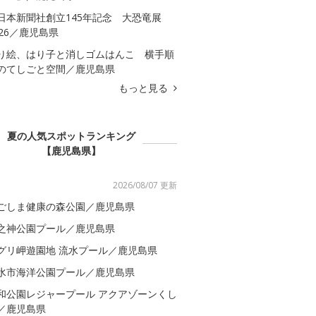
日本新聞社創立145年記念 大恐竜展
026／鹿児島県
り絵、はり子と消しゴムはんこ 横手順
のてしごと空間／鹿児島県
もっと見る
夏の人気スポットランキング
【鹿児島県】
2026/08/07 更新
ごしま健康の森公園／鹿児島県
之神公園プール／鹿児島県
グリ岬遊園地 流水プール／鹿児島県
水市海洋公園プール／鹿児島県
和公園レジャープール アクアゾーンくし
／鹿児島県