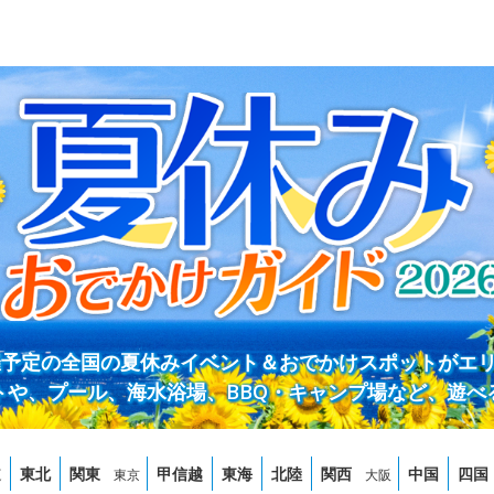
開催予定の全国の夏休みイベント＆おでかけスポットがエ
トや、プール、海水浴場、BBQ・キャンプ場など、遊べ
道
東北
関東
甲信越
東海
北陸
関西
中国
四国
東京
大阪