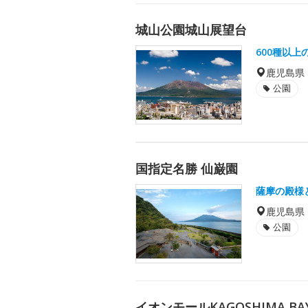
城山公園城山展望台
600種以
鹿児島県
公園
国指定名勝 仙巌園
薩摩の殿様
鹿児島県
公園
イオンモールKAGOSHIMA BA