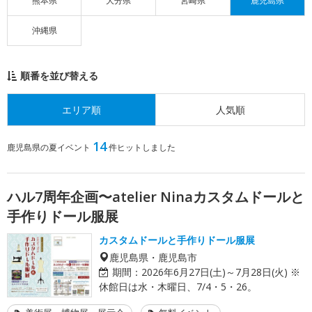
熊本県
大分県
宮崎県
鹿児島県
沖縄県
順番を並び替える
エリア順
人気順
14
鹿児島県の夏イベント
件ヒットしました
ハル7周年企画〜atelier Ninaカスタムドールと
手作りドール服展
カスタムドールと手作りドール服展
鹿児島県・鹿児島市
期間：
2026年6月27日(土)～7月28日(火) ※
休館日は水・木曜日、7/4・5・26。