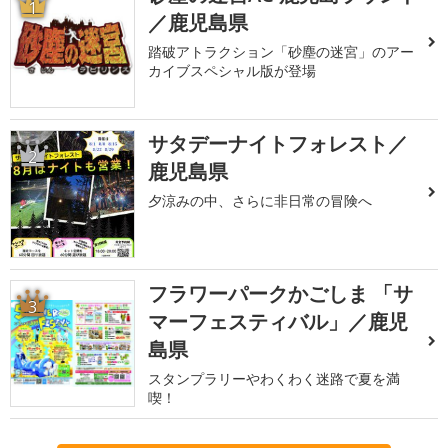
1
／鹿児島県
踏破アトラクション「砂塵の迷宮」のアー
カイブスペシャル版が登場
サタデーナイトフォレスト／
2
鹿児島県
夕涼みの中、さらに非日常の冒険へ
フラワーパークかごしま 「サ
3
マーフェスティバル」／鹿児
島県
スタンプラリーやわくわく迷路で夏を満
喫！