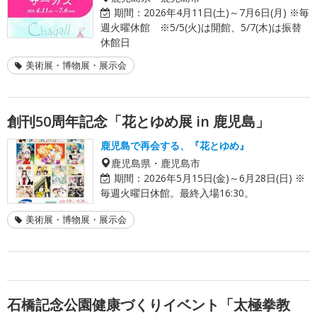
期間：
2026年4月11日(土)～7月6日(月) ※毎
週火曜休館 ※5/5(火)は開館、5/7(木)は振替
休館日
美術展・博物展・展示会
創刊50周年記念「花とゆめ展 in 鹿児島」
鹿児島で再会する、『花とゆめ』
鹿児島県・鹿児島市
期間：
2026年5月15日(金)～6月28日(日) ※
毎週火曜日休館。最終入場16:30。
美術展・博物展・展示会
石橋記念公園健康づくりイベント「太極拳教