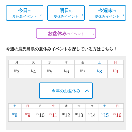
今日
明日
今週末
の
の
の
夏休みイベント
夏休みイベント
夏休みイベント
お盆休み
の
イベント
今週の鹿児島県の夏休みイベントを探している方はこちら！
月
火
水
木
金
土
日
8/
8/
8/
8/
8/
8/
8/
3
4
5
6
7
8
9
今年のお盆休み
土
日
月
火
水
木
金
土
日
8/
8/
8/
8/
8/
8/
8/
8/
8/
8
9
10
11
12
13
14
15
16