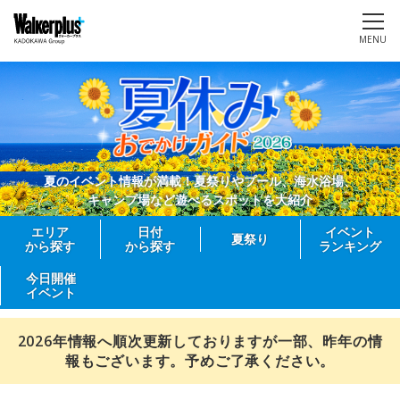
MENU
夏のイベント情報が満載！夏祭りやプール、海水浴場、
キャンプ場など遊べるスポットを大紹介
エリア
日付
イベント
夏祭り
から探す
から探す
ランキング
今日開催
イベント
2026年情報へ順次更新しておりますが一部、昨年の情
報もございます。予めご了承ください。