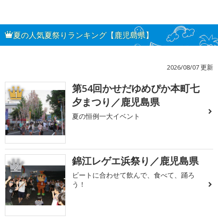
夏の人気夏祭りランキング【鹿児島県】
2026/08/07 更新
第54回かせだゆめぴか本町七
1
夕まつり／鹿児島県
夏の恒例一大イベント
錦江レゲエ浜祭り／鹿児島県
2
ビートに合わせて飲んで、食べて、踊ろ
う！