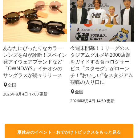
あなたにぴったりなカラー
今週末開幕！Ｊリーグのス
レンズをAIが診断！スペイン
タジアムグルメ約2000店舗
発アイウェアブランドなど
をガイドする食べログサー
「OWNDAYS」イチオシの
ビス「スタモグ」がローン
サングラスが続々リリース
チ！“おいしい”をスタジアム
観戦の入り口に
全国
全国
2026年8月4日 17:00
更新
2026年8月4日 14:50
更新
夏休みのイベント・おでかけトピックスをもっと見る