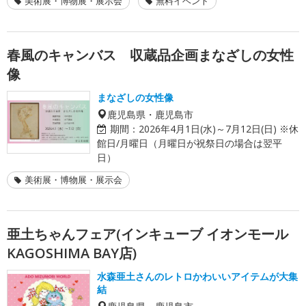
美術展・博物展・展示会
無料イベント
春風のキャンバス 収蔵品企画まなざしの女性
像
まなざしの女性像
鹿児島県・鹿児島市
期間：
2026年4月1日(水)～7月12日(日) ※休
館日/月曜日（月曜日が祝祭日の場合は翌平
日）
美術展・博物展・展示会
亜土ちゃんフェア(インキューブ イオンモール
KAGOSHIMA BAY店)
水森亜土さんのレトロかわいいアイテムが大集
結
鹿児島県・鹿児島市