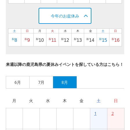
今年のお盆休み
土
日
月
火
水
木
金
土
日
8/
8/
8/
8/
8/
8/
8/
8/
8/
8
9
10
11
12
13
14
15
16
来週以降の鹿児島県の夏休みイベントを探している方はこちら！
6月
7月
8月
月
火
水
木
金
土
日
1
2