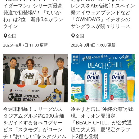
イダーマン』シリーズ最高
レンズをAIが診断！スペイン
発進で初登場V！『ちいか
発アイウェアブランドなど
わ』は2位、新作3本がラン
「OWNDAYS」イチオシの
クイン
サングラスが続々リリース
全国
全国
2026年8月7日 11:00
更新
2026年8月4日 17:00
更新
今週末開幕！Ｊリーグのス
冷やすと缶に“沖縄の海”が出
タジアムグルメ約2000店舗
現、オリオン夏限定
をガイドする食べログサー
「BEACH CHILL」が公式通
ビス「スタモグ」がローン
販で大人気！夏限定クラフ
チ！“おいしい”をスタジアム
ト2種も登場