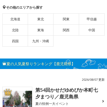
その他のエリアから探す
北海道
東北
関東
甲信越
北陸
東海
関西
中国
四国
九州・沖縄
夏の人気夏祭りランキング【鹿児島県】
2026/08/07 更新
第54回かせだゆめぴか本町七
1
夕まつり／鹿児島県
夏の恒例一大イベント