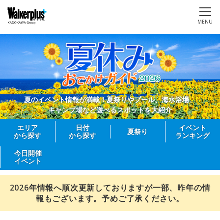
MENU
夏のイベント情報が満載！夏祭りやプール、海水浴場、
キャンプ場など遊べるスポットを大紹介
エリア
日付
イベント
夏祭り
から探す
から探す
ランキング
今日開催
イベント
2026年情報へ順次更新しておりますが一部、昨年の情
報もございます。予めご了承ください。