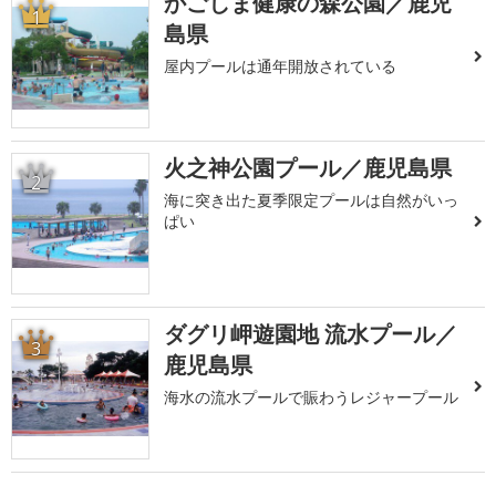
かごしま健康の森公園／鹿児
1
島県
屋内プールは通年開放されている
火之神公園プール／鹿児島県
2
海に突き出た夏季限定プールは自然がいっ
ぱい
ダグリ岬遊園地 流水プール／
3
鹿児島県
海水の流水プールで賑わうレジャープール