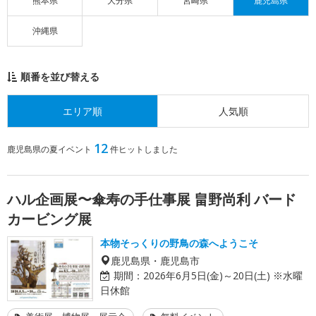
熊本県
大分県
宮崎県
鹿児島県
沖縄県
順番を並び替える
エリア順
人気順
12
鹿児島県の夏イベント
件ヒットしました
ハル企画展〜傘寿の手仕事展 畠野尚利 バード
カービング展
本物そっくりの野鳥の森へようこそ
鹿児島県・鹿児島市
期間：
2026年6月5日(金)～20日(土) ※水曜
日休館