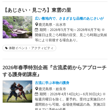
【あじさい・見ごろ】東雲の里
広い敷地内で、さまざまな品種のあじさいが
鹿児島県・出水市
期間：
2026年5月下旬～2026年6月下旬 ※
開催日は見ごろ時期の目安、見ごろ時期は気候
等により前後する場合あり。
体験イベント・アクティビティ
2026年春季特別企画『古流柔術からアプローチ
する護身術講座』
古流に学ぶ本物の護身
鹿児島県・姶良市
期間：
2026年4月14日(火)～6月30日(火) ※
毎週月曜日を除く。要予約。受付は実施日の1
週間前から可能。会場使用確認の為、実施2日
前までに予約が必要。