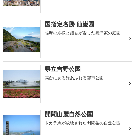
国指定名勝 仙巌園
薩摩の殿様と姫君が愛した島津家の庭園
県立吉野公園
高台にある緑あふれる都市公園
開聞山麓自然公園
トカラ馬が放牧された開聞岳の自然公園