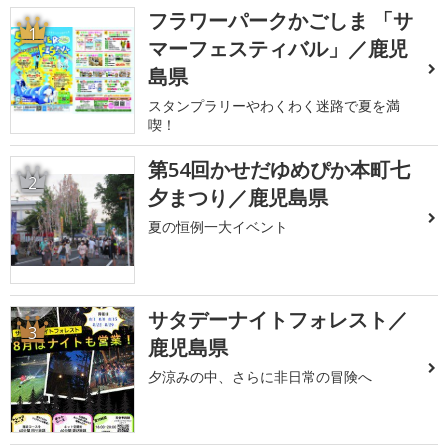
フラワーパークかごしま 「サ
1
マーフェスティバル」／鹿児
島県
スタンプラリーやわくわく迷路で夏を満
喫！
第54回かせだゆめぴか本町七
2
夕まつり／鹿児島県
夏の恒例一大イベント
サタデーナイトフォレスト／
3
鹿児島県
夕涼みの中、さらに非日常の冒険へ