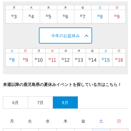
月
火
水
木
金
土
日
8/
8/
8/
8/
8/
8/
8/
3
4
5
6
7
8
9
今年のお盆休み
土
日
月
火
水
木
金
土
日
8/
8/
8/
8/
8/
8/
8/
8/
8/
8
9
10
11
12
13
14
15
16
来週以降の鹿児島県の夏休みイベントを探している方はこちら！
6月
7月
8月
月
火
水
木
金
土
日