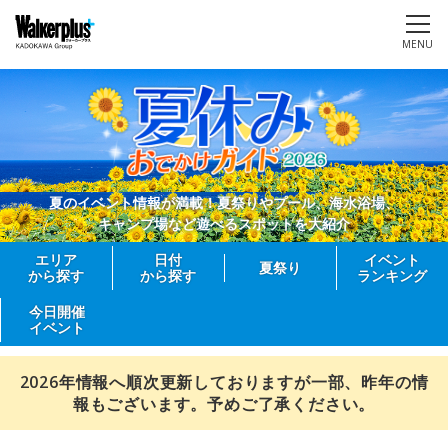
MENU
夏のイベント情報が満載！夏祭りやプール、海水浴場、
キャンプ場など遊べるスポットを大紹介
エリア
日付
イベント
夏祭り
から探す
から探す
ランキング
今日開催
イベント
2026年情報へ順次更新しておりますが一部、昨年の情
報もございます。予めご了承ください。