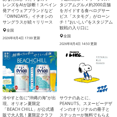
レンズをAIが診断！スペイン
タジアムグルメ約2000店舗
発アイウェアブランドなど
をガイドする食べログサー
「OWNDAYS」イチオシの
ビス「スタモグ」がローン
サングラスが続々リリース
チ！“おいしい”をスタジアム
観戦の入り口に
全国
全国
2026年8月4日 17:00
更新
2026年8月4日 14:50
更新
冷やすと缶に“沖縄の海”が出
サウナのあとに、
現、オリオン夏限定
PEANUTS。スヌーピーデザ
「BEACH CHILL」が公式通
インのオリジナルの冊子と
販で大人気！夏限定クラフ
ステッカーが無料でもらえ