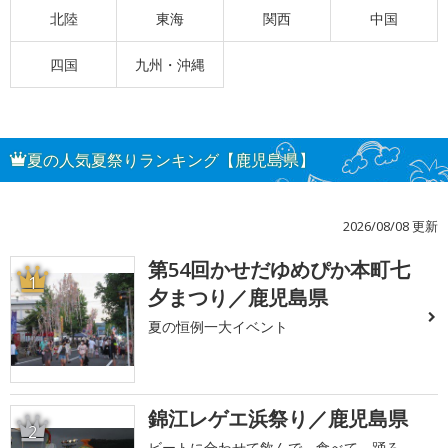
北陸
東海
関西
中国
四国
九州・沖縄
夏の人気夏祭りランキング【鹿児島県】
2026/08/08 更新
第54回かせだゆめぴか本町七
1
夕まつり／鹿児島県
夏の恒例一大イベント
錦江レゲエ浜祭り／鹿児島県
2
ビートに合わせて飲んで、食べて、踊ろ