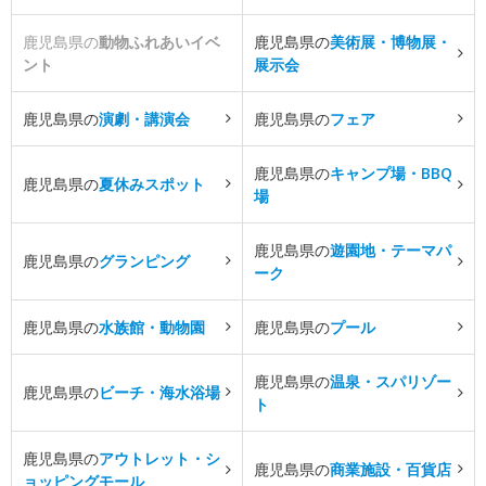
鹿児島県の
動物ふれあいイベ
鹿児島県の
美術展・博物展・
ント
展示会
鹿児島県の
演劇・講演会
鹿児島県の
フェア
鹿児島県の
キャンプ場・BBQ
鹿児島県の
夏休みスポット
場
鹿児島県の
遊園地・テーマパ
鹿児島県の
グランピング
ーク
鹿児島県の
水族館・動物園
鹿児島県の
プール
鹿児島県の
温泉・スパリゾー
鹿児島県の
ビーチ・海水浴場
ト
鹿児島県の
アウトレット・シ
鹿児島県の
商業施設・百貨店
ョッピングモール