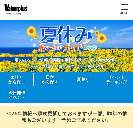
MENU
夏のイベント情報が満載！夏祭りやプール、海水浴場、
キャンプ場など遊べるスポットを大紹介
エリア
日付
イベント
夏祭り
から探す
から探す
ランキング
今日開催
イベント
2026年情報へ順次更新しておりますが一部、昨年の情
報もございます。予めご了承ください。