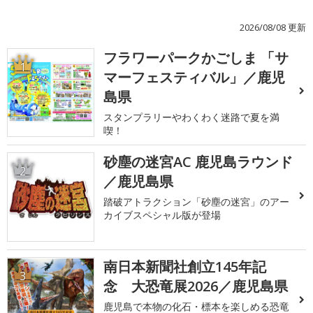
2026/08/08 更新
フラワーパークかごしま 「サ
1
マーフェスティバル」／鹿児
島県
スタンプラリーやわくわく迷路で夏を満
喫！
砂塵の迷宮AC 鹿児島ラウンド
2
／鹿児島県
踏破アトラクション「砂塵の迷宮」のアー
カイブスペシャル版が登場
南日本新聞社創立145年記
3
念 大恐竜展2026／鹿児島県
鹿児島で本物の化石・標本を楽しめる恐竜