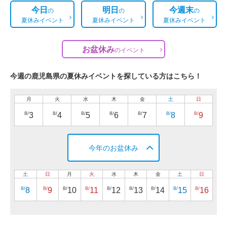
今日
明日
今週末
の
の
の
夏休みイベント
夏休みイベント
夏休みイベント
お盆休み
の
イベント
今週の鹿児島県の夏休みイベントを探している方はこちら！
月
火
水
木
金
土
日
8/
8/
8/
8/
8/
8/
8/
3
4
5
6
7
8
9
今年のお盆休み
土
日
月
火
水
木
金
土
日
8/
8/
8/
8/
8/
8/
8/
8/
8/
8
9
10
11
12
13
14
15
16