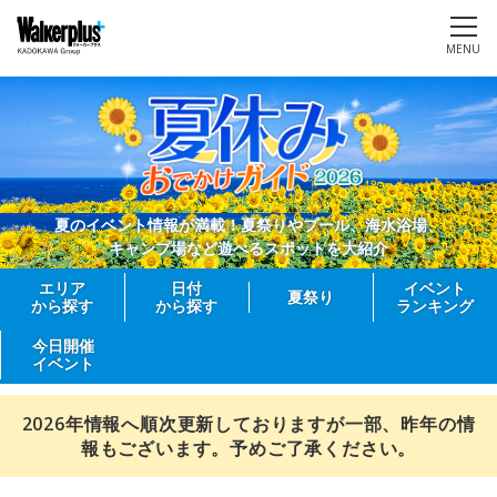
MENU
夏のイベント情報が満載！夏祭りやプール、海水浴場、
キャンプ場など遊べるスポットを大紹介
エリア
日付
イベント
夏祭り
から探す
から探す
ランキング
今日開催
イベント
2026年情報へ順次更新しておりますが一部、昨年の情
報もございます。予めご了承ください。