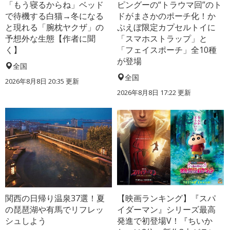
「もう寝るからね」ベッド
ピングーの“トラウマ回”のト
で待機する白猫→冬になる
ドがまさかのポーチ化！か
と現れる「腕枕ヤクザ」の
ぷえぼ限定カプセルトイに
予想外な生態【作者に聞
「スマホストラップ」と
く】
「フェイスポーチ」全10種
が登場
全国
全国
2026年8月8日 20:35
更新
2026年8月8日 17:22
更新
関西の日帰り温泉37選！夏
【映画ランキング】『スパ
の琵琶湖や有馬でリフレッ
イダーマン』シリーズ最高
シュしよう
発進で初登場V！『ちいか