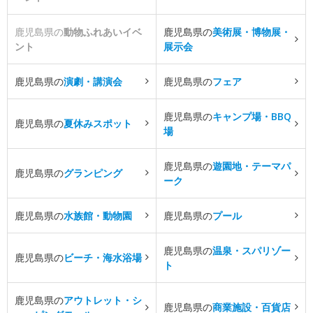
鹿児島県の
動物ふれあいイベ
鹿児島県の
美術展・博物展・
ント
展示会
鹿児島県の
演劇・講演会
鹿児島県の
フェア
鹿児島県の
キャンプ場・BBQ
鹿児島県の
夏休みスポット
場
鹿児島県の
遊園地・テーマパ
鹿児島県の
グランピング
ーク
鹿児島県の
水族館・動物園
鹿児島県の
プール
鹿児島県の
温泉・スパリゾー
鹿児島県の
ビーチ・海水浴場
ト
鹿児島県の
アウトレット・シ
鹿児島県の
商業施設・百貨店