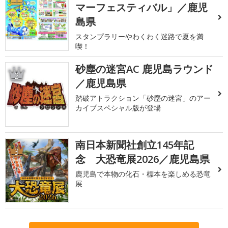
マーフェスティバル」／鹿児
島県
スタンプラリーやわくわく迷路で夏を満
喫！
砂塵の迷宮AC 鹿児島ラウンド
2
／鹿児島県
踏破アトラクション「砂塵の迷宮」のアー
カイブスペシャル版が登場
南日本新聞社創立145年記
3
念 大恐竜展2026／鹿児島県
鹿児島で本物の化石・標本を楽しめる恐竜
展