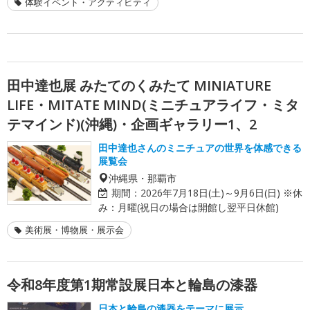
体験イベント・アクティビティ
田中達也展 みたてのくみたて MINIATURE
LIFE・MITATE MIND(ミニチュアライフ・ミタ
テマインド)(沖縄)・企画ギャラリー1、2
田中達也さんのミニチュアの世界を体感できる
展覧会
沖縄県・那覇市
期間：
2026年7月18日(土)～9月6日(日) ※休
み：月曜(祝日の場合は開館し翌平日休館)
美術展・博物展・展示会
令和8年度第1期常設展日本と輪島の漆器
日本と輪島の漆器をテーマに展示。