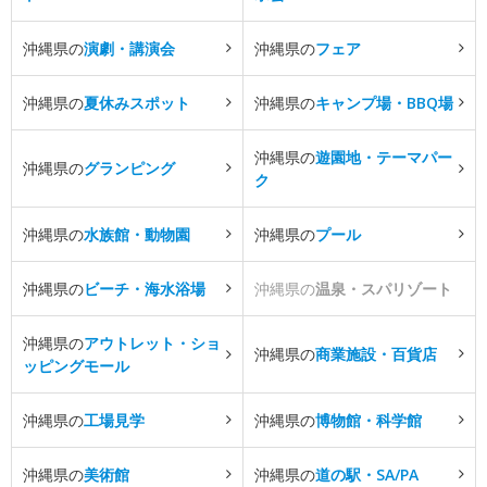
沖縄県の
演劇・講演会
沖縄県の
フェア
沖縄県の
夏休みスポット
沖縄県の
キャンプ場・BBQ場
沖縄県の
遊園地・テーマパー
沖縄県の
グランピング
ク
沖縄県の
水族館・動物園
沖縄県の
プール
沖縄県の
ビーチ・海水浴場
沖縄県の
温泉・スパリゾート
沖縄県の
アウトレット・ショ
沖縄県の
商業施設・百貨店
ッピングモール
沖縄県の
工場見学
沖縄県の
博物館・科学館
沖縄県の
美術館
沖縄県の
道の駅・SA/PA