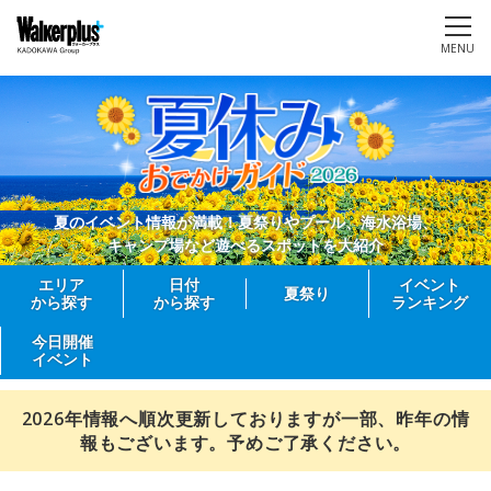
MENU
夏のイベント情報が満載！夏祭りやプール、海水浴場、
キャンプ場など遊べるスポットを大紹介
エリア
日付
イベント
夏祭り
から探す
から探す
ランキング
今日開催
イベント
2026年情報へ順次更新しておりますが一部、昨年の情
報もございます。予めご了承ください。