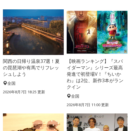
関西の日帰り温泉37選！夏
【映画ランキング】『スパ
の琵琶湖や有馬でリフレッ
イダーマン』シリーズ最高
シュしよう
発進で初登場V！『ちいか
わ』は2位、新作3本がラン
全国
クイン
2026年8月7日 18:25
更新
全国
2026年8月7日 11:00
更新