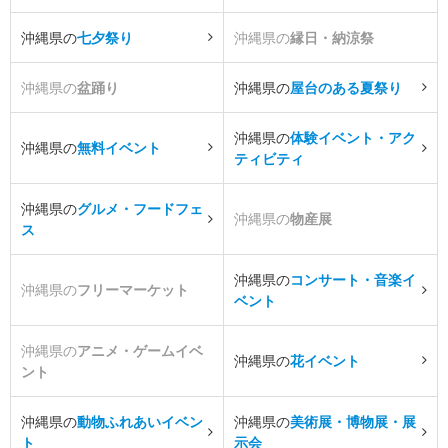
沖縄県の
七夕祭り
沖縄県の
縁日・納涼祭
沖縄県の
盆踊り
沖縄県の
屋台のある夏祭り
沖縄県の
体験イベント・アク
沖縄県の
無料イベント
ティビティ
沖縄県の
グルメ・フードフェ
沖縄県の
物産展
ス
沖縄県の
コンサート・音楽イ
沖縄県の
フリーマーケット
ベント
沖縄県の
アニメ・ゲームイベ
沖縄県の
花イベント
ント
沖縄県の
動物ふれあいイベン
沖縄県の
美術展・博物展・展
ト
示会