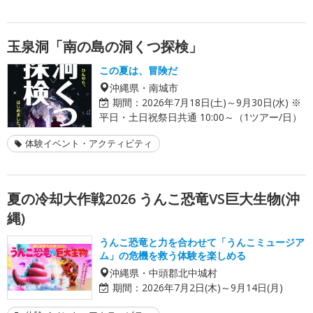
玉泉洞「南の島の洞くつ探検」
この夏は、冒険だ
沖縄県・南城市
期間：
2026年7月18日(土)～9月30日(水) ※
平日・土日祝祭日共通 10:00～（1ツアー/日）
体験イベント・アクティビティ
夏の冷却大作戦2026 うんこ恐竜VS巨大生物(沖
縄)
うんこ恐竜と力を合わせて「うんこミュージア
ム」の危機を救う体験を楽しめる
沖縄県・中頭郡北中城村
期間：
2026年7月2日(木)～9月14日(月)