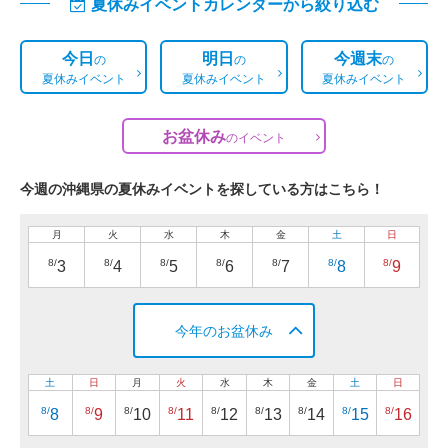
夏休みイベントカレンダーから絞り込む
今日
明日
今週末
の
の
の
夏休みイベント
夏休みイベント
夏休みイベント
お盆休み
の
イベント
今週の沖縄県の夏休みイベントを探している方はこちら！
月
火
水
木
金
土
日
8/
8/
8/
8/
8/
8/
8/
3
4
5
6
7
8
9
今年のお盆休み
土
日
月
火
水
木
金
土
日
8/
8/
8/
8/
8/
8/
8/
8/
8/
8
9
10
11
12
13
14
15
16