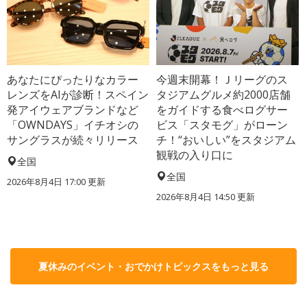
あなたにぴったりなカラー
今週末開幕！Ｊリーグのス
レンズをAIが診断！スペイン
タジアムグルメ約2000店舗
発アイウェアブランドなど
をガイドする食べログサー
「OWNDAYS」イチオシの
ビス「スタモグ」がローン
サングラスが続々リリース
チ！“おいしい”をスタジアム
観戦の入り口に
全国
全国
2026年8月4日 17:00
更新
2026年8月4日 14:50
更新
夏休みのイベント・おでかけトピックスをもっと見る