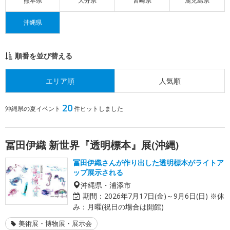
熊本県
大分県
宮崎県
鹿児島県
沖縄県
順番を並び替える
エリア順
人気順
20
沖縄県の夏イベント
件ヒットしました
冨田伊織 新世界『透明標本』展(沖縄)
冨田伊織さんが作り出した透明標本がライトア
ップ展示される
沖縄県・浦添市
期間：
2026年7月17日(金)～9月6日(日) ※休
み：月曜(祝日の場合は開館)
美術展・博物展・展示会