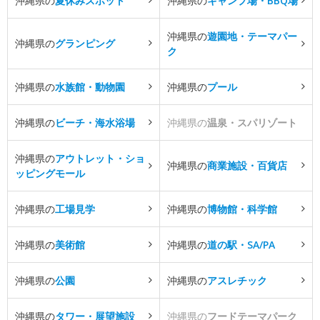
沖縄県の
夏休みスポット
沖縄県の
キャンプ場・BBQ場
沖縄県の
遊園地・テーマパー
沖縄県の
グランピング
ク
沖縄県の
水族館・動物園
沖縄県の
プール
沖縄県の
ビーチ・海水浴場
沖縄県の
温泉・スパリゾート
沖縄県の
アウトレット・ショ
沖縄県の
商業施設・百貨店
ッピングモール
沖縄県の
工場見学
沖縄県の
博物館・科学館
沖縄県の
美術館
沖縄県の
道の駅・SA/PA
沖縄県の
公園
沖縄県の
アスレチック
沖縄県の
タワー・展望施設
沖縄県の
フードテーマパーク