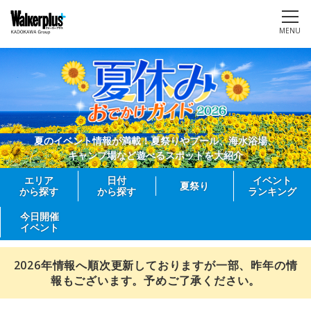
MENU
夏のイベント情報が満載！夏祭りやプール、海水浴場、
キャンプ場など遊べるスポットを大紹介
エリア
日付
イベント
夏祭り
から探す
から探す
ランキング
今日開催
イベント
2026年情報へ順次更新しておりますが一部、昨年の情
報もございます。予めご了承ください。