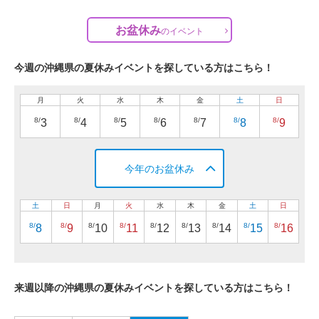
お盆休み
の
イベント
今週の沖縄県の夏休みイベントを探している方はこちら！
月
火
水
木
金
土
日
8/
8/
8/
8/
8/
8/
8/
3
4
5
6
7
8
9
今年のお盆休み
土
日
月
火
水
木
金
土
日
8/
8/
8/
8/
8/
8/
8/
8/
8/
8
9
10
11
12
13
14
15
16
来週以降の沖縄県の夏休みイベントを探している方はこちら！