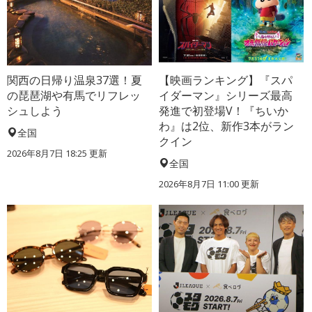
関西の日帰り温泉37選！夏
【映画ランキング】『スパ
の琵琶湖や有馬でリフレッ
イダーマン』シリーズ最高
シュしよう
発進で初登場V！『ちいか
わ』は2位、新作3本がラン
全国
クイン
2026年8月7日 18:25
更新
全国
2026年8月7日 11:00
更新