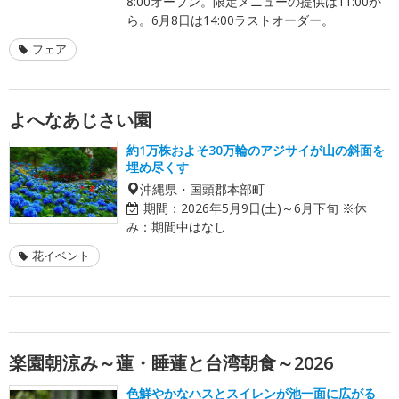
8:00オープン。限定メニューの提供は11:00か
ら。6月8日は14:00ラストオーダー。
フェア
よへなあじさい園
約1万株およそ30万輪のアジサイが山の斜面を
埋め尽くす
沖縄県・国頭郡本部町
期間：
2026年5月9日(土)～6月下旬 ※休
み：期間中はなし
花イベント
楽園朝涼み～蓮・睡蓮と台湾朝食～2026
色鮮やかなハスとスイレンが池一面に広がる