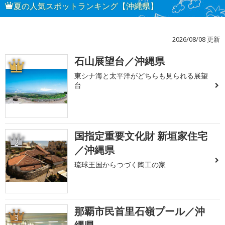
夏の人気スポットランキング【沖縄県】
2026/08/08 更新
石山展望台／沖縄県
1
東シナ海と太平洋がどちらも見られる展望
台
国指定重要文化財 新垣家住宅
2
／沖縄県
琉球王国からつづく陶工の家
那覇市民首里石嶺プール／沖
3