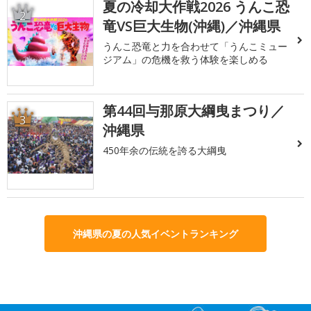
夏の冷却大作戦2026 うんこ恐
2
竜VS巨大生物(沖縄)／沖縄県
うんこ恐竜と力を合わせて「うんこミュー
ジアム」の危機を救う体験を楽しめる
第44回与那原大綱曳まつり／
3
沖縄県
450年余の伝統を誇る大綱曳
沖縄県の夏の人気イベントランキング