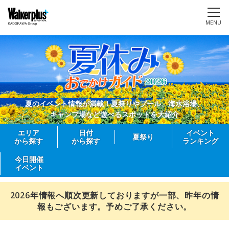
MENU
夏のイベント情報が満載！夏祭りやプール、海水浴場、
キャンプ場など遊べるスポットを大紹介
エリア
日付
イベント
夏祭り
から探す
から探す
ランキング
今日開催
イベント
2026年情報へ順次更新しておりますが一部、昨年の情
報もございます。予めご了承ください。