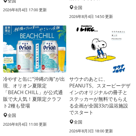
全国
全国
2026年8月4日 17:00
更新
2026年8月4日 14:50
更新
冷やすと缶に“沖縄の海”が出
サウナのあとに、
現、オリオン夏限定
PEANUTS。スヌーピーデザ
「BEACH CHILL」が公式通
インのオリジナルの冊子と
販で大人気！夏限定クラフ
ステッカーが無料でもらえ
ト2種も登場
る企画が全国33の温浴施設
でスタート
全国
全国
2026年8月4日 11:00
更新
2026年8月3日 18:00
更新