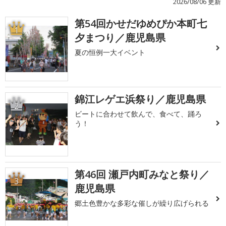
2026/08/06 更新
第54回かせだゆめぴか本町七
1
夕まつり／鹿児島県
夏の恒例一大イベント
錦江レゲエ浜祭り／鹿児島県
2
ビートに合わせて飲んで、食べて、踊ろ
う！
第46回 瀬戸内町みなと祭り／
3
鹿児島県
郷土色豊かな多彩な催しが繰り広げられる