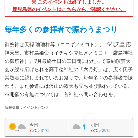
※ このイベントは終了しました。
鹿児島県のイベントはこちらからご確認ください。
毎年多くの参拝者で賑わうまつり
御祭神は天孫 瓊瓊杵尊（ニニギノミコト）、15代天皇 応
神天皇、市杵島姫命（イチキシマヒメノミコト 厳島神社
の御祭神）。7月最終土日の二日間にわたって奉納演芸大
会が繰り広げられる高千穂神社の「六月灯」は、広く氏子
崇敬者に親しまれているお祭りで、毎年多くの参拝者で賑
わう。また参道には沢山の露天も立ち並び賑わっている。
※開催の有無については、各神社へ問い合わせを。
情報提供：イベントバンク
今日
明日
35℃
／
31℃
33℃
／
29℃