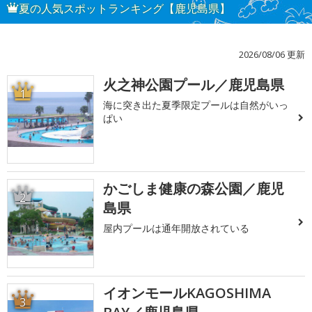
夏の人気スポットランキング【鹿児島県】
2026/08/06 更新
火之神公園プール／鹿児島県
1
海に突き出た夏季限定プールは自然がいっ
ぱい
かごしま健康の森公園／鹿児
2
島県
屋内プールは通年開放されている
イオンモールKAGOSHIMA
3