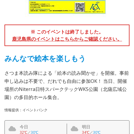
※ このイベントは終了しました。
鹿児島県のイベントはこちらからご確認ください。
みんなで絵本を楽しもう
さつま本読み隊による「絵本の読み聞かせ」を開催。事前
申し込みは不要で、だれでも自由に参加OK！ 当日、開催
場所のNiterra日特スパークテックWKS公園（北薩広域公
園）の多目的ホール集合。
情報提供：イベントバンク
今日
明日
32℃
／
30℃
34℃
／
30℃