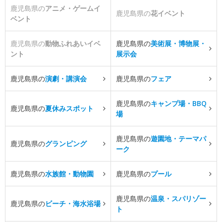
鹿児島県の
アニメ・ゲームイ
鹿児島県の
花イベント
ベント
鹿児島県の
動物ふれあいイベ
鹿児島県の
美術展・博物展・
ント
展示会
鹿児島県の
演劇・講演会
鹿児島県の
フェア
鹿児島県の
キャンプ場・BBQ
鹿児島県の
夏休みスポット
場
鹿児島県の
遊園地・テーマパ
鹿児島県の
グランピング
ーク
鹿児島県の
水族館・動物園
鹿児島県の
プール
鹿児島県の
温泉・スパリゾー
鹿児島県の
ビーチ・海水浴場
ト