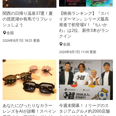
関西の日帰り温泉37選！夏
【映画ランキング】『スパ
の琵琶湖や有馬でリフレッ
イダーマン』シリーズ最高
シュしよう
発進で初登場V！『ちいか
わ』は2位、新作3本がラン
全国
クイン
2026年8月7日 18:25
更新
全国
2026年8月7日 11:00
更新
あなたにぴったりなカラー
今週末開幕！Ｊリーグのス
レンズをAIが診断！スペイン
タジアムグルメ約2000店舗