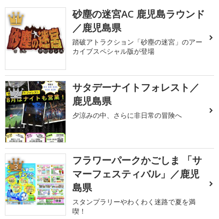
砂塵の迷宮AC 鹿児島ラウンド
1
／鹿児島県
踏破アトラクション「砂塵の迷宮」のアー
カイブスペシャル版が登場
サタデーナイトフォレスト／
2
鹿児島県
夕涼みの中、さらに非日常の冒険へ
フラワーパークかごしま 「サ
3
マーフェスティバル」／鹿児
島県
スタンプラリーやわくわく迷路で夏を満
喫！