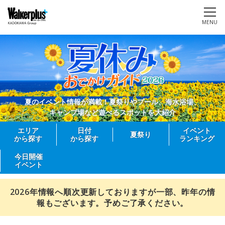
MENU
夏のイベント情報が満載！夏祭りやプール、海水浴場、
キャンプ場など遊べるスポットを大紹介
エリア
日付
イベント
夏祭り
から探す
から探す
ランキング
今日開催
イベント
2026年情報へ順次更新しておりますが一部、昨年の情
報もございます。予めご了承ください。