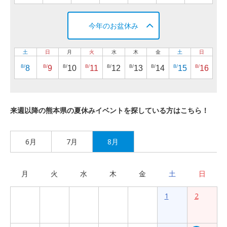
今年のお盆休み
土
日
月
火
水
木
金
土
日
8/
8/
8/
8/
8/
8/
8/
8/
8/
8
9
10
11
12
13
14
15
16
来週以降の熊本県の夏休みイベントを探している方はこちら！
6月
7月
8月
月
火
水
木
金
土
日
1
2