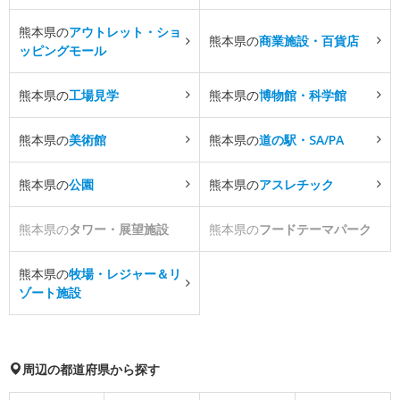
熊本県の
アウトレット・ショ
熊本県の
商業施設・百貨店
ッピングモール
熊本県の
工場見学
熊本県の
博物館・科学館
熊本県の
美術館
熊本県の
道の駅・SA/PA
熊本県の
公園
熊本県の
アスレチック
熊本県の
タワー・展望施設
熊本県の
フードテーマパーク
熊本県の
牧場・レジャー＆リ
ゾート施設
周辺の都道府県から探す