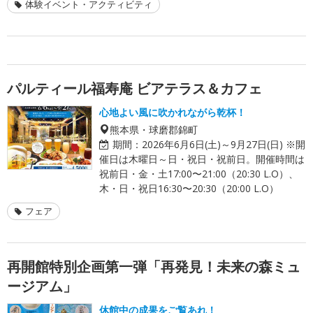
体験イベント・アクティビティ
パルティール福寿庵 ビアテラス＆カフェ
心地よい風に吹かれながら乾杯！
熊本県・球磨郡錦町
期間：
2026年6月6日(土)～9月27日(日) ※開
催日は木曜日～日・祝日・祝前日。開催時間は
祝前日・金・土17:00〜21:00（20:30 L.O）、
木・日・祝日16:30〜20:30（20:00 L.O）
フェア
再開館特別企画第一弾「再発見！未来の森ミュ
ージアム」
休館中の成果をご覧あれ！