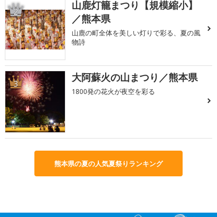
山鹿灯籠まつり【規模縮小】
2
／熊本県
山鹿の町全体を美しい灯りで彩る、夏の風
物詩
大阿蘇火の山まつり／熊本県
3
1800発の花火が夜空を彩る
熊本県の夏の人気夏祭りランキング