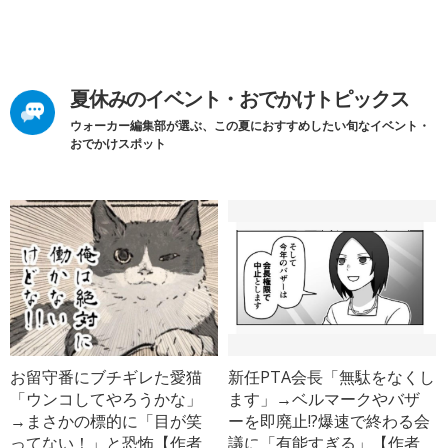
夏休みのイベント・おでかけトピックス
ウォーカー編集部が選ぶ、この夏におすすめしたい旬なイベント・
おでかけスポット
お留守番にブチギレた愛猫
新任PTA会長「無駄をなくし
「ウンコしてやろうかな」
ます」→ベルマークやバザ
→まさかの標的に「目が笑
ーを即廃止!?爆速で終わる会
ってない！」と恐怖【作者
議に「有能すぎる」【作者