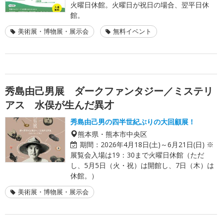
火曜日休館。火曜日が祝日の場合、翌平日休
館。
美術展・博物展・展示会
無料イベント
秀島由己男展 ダークファンタジー／ミステリ
アス 水俣が生んだ異才
秀島由己男の四半世紀ぶりの大回顧展！
熊本県・熊本市中央区
期間：
2026年4月18日(土)～6月21日(日) ※
展覧会入場は19：30まで火曜日休館（ただ
し、5月5日（火・祝）は開館し、7日（木）は
休館。）
美術展・博物展・展示会