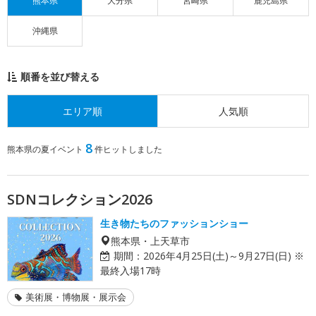
熊本県
大分県
宮崎県
鹿児島県
沖縄県
順番を並び替える
エリア順
人気順
8
熊本県の夏イベント
件ヒットしました
SDNコレクション2026
生き物たちのファッションショー
熊本県・上天草市
期間：
2026年4月25日(土)～9月27日(日) ※
最終入場17時
美術展・博物展・展示会