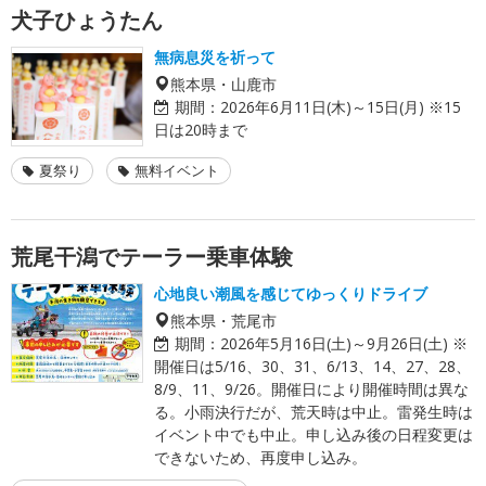
犬子ひょうたん
無病息災を祈って
熊本県・山鹿市
期間：
2026年6月11日(木)～15日(月) ※15
日は20時まで
夏祭り
無料イベント
荒尾干潟でテーラー乗車体験
心地良い潮風を感じてゆっくりドライブ
熊本県・荒尾市
期間：
2026年5月16日(土)～9月26日(土) ※
開催日は5/16、30、31、6/13、14、27、28、
8/9、11、9/26。開催日により開催時間は異な
る。小雨決行だが、荒天時は中止。雷発生時は
イベント中でも中止。申し込み後の日程変更は
できないため、再度申し込み。