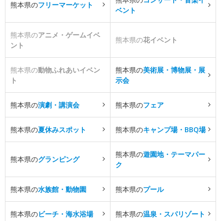
熊本県の
フリーマーケット
ベント
熊本県の
アニメ・ゲームイベ
熊本県の
花イベント
ント
熊本県の
動物ふれあいイベン
熊本県の
美術展・博物展・展
ト
示会
熊本県の
演劇・講演会
熊本県の
フェア
熊本県の
夏休みスポット
熊本県の
キャンプ場・BBQ場
熊本県の
遊園地・テーマパー
熊本県の
グランピング
ク
熊本県の
水族館・動物園
熊本県の
プール
熊本県の
ビーチ・海水浴場
熊本県の
温泉・スパリゾート