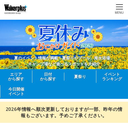
MENU
夏のイベント情報が満載！夏祭りやプール、海水浴場、
キャンプ場など遊べるスポットを大紹介
エリア
日付
イベント
夏祭り
から探す
から探す
ランキング
今日開催
イベント
2026年情報へ順次更新しておりますが一部、昨年の情
報もございます。予めご了承ください。