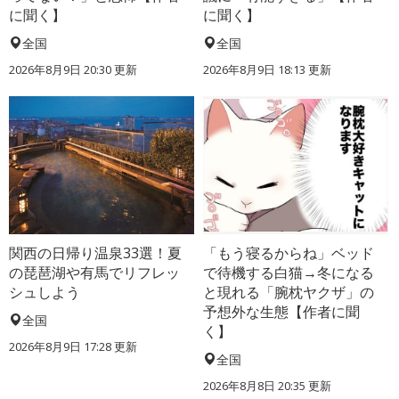
に聞く】
に聞く】
全国
全国
2026年8月9日 20:30
更新
2026年8月9日 18:13
更新
関西の日帰り温泉33選！夏
「もう寝るからね」ベッド
の琵琶湖や有馬でリフレッ
で待機する白猫→冬になる
シュしよう
と現れる「腕枕ヤクザ」の
予想外な生態【作者に聞
全国
く】
2026年8月9日 17:28
更新
全国
2026年8月8日 20:35
更新