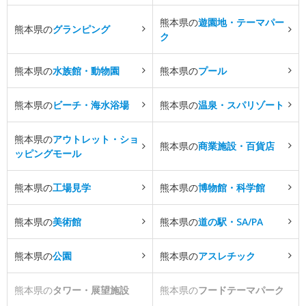
熊本県の
遊園地・テーマパー
熊本県の
グランピング
ク
熊本県の
水族館・動物園
熊本県の
プール
熊本県の
ビーチ・海水浴場
熊本県の
温泉・スパリゾート
熊本県の
アウトレット・ショ
熊本県の
商業施設・百貨店
ッピングモール
熊本県の
工場見学
熊本県の
博物館・科学館
熊本県の
美術館
熊本県の
道の駅・SA/PA
熊本県の
公園
熊本県の
アスレチック
熊本県の
タワー・展望施設
熊本県の
フードテーマパーク