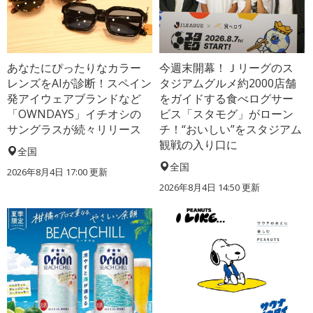
あなたにぴったりなカラー
今週末開幕！Ｊリーグのス
レンズをAIが診断！スペイン
タジアムグルメ約2000店舗
発アイウェアブランドなど
をガイドする食べログサー
「OWNDAYS」イチオシの
ビス「スタモグ」がローン
サングラスが続々リリース
チ！“おいしい”をスタジアム
観戦の入り口に
全国
全国
2026年8月4日 17:00
更新
2026年8月4日 14:50
更新