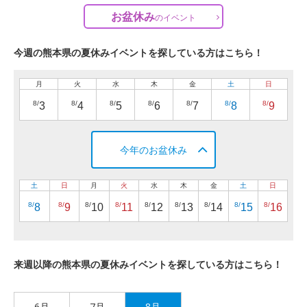
お盆休み
の
イベント
今週の熊本県の夏休みイベントを探している方はこちら！
月
火
水
木
金
土
日
8/
8/
8/
8/
8/
8/
8/
3
4
5
6
7
8
9
今年のお盆休み
土
日
月
火
水
木
金
土
日
8/
8/
8/
8/
8/
8/
8/
8/
8/
8
9
10
11
12
13
14
15
16
来週以降の熊本県の夏休みイベントを探している方はこちら！
6月
7月
8月