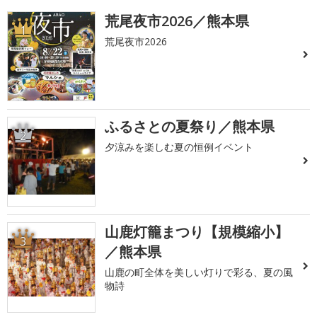
荒尾夜市2026／熊本県
1
荒尾夜市2026
ふるさとの夏祭り／熊本県
2
夕涼みを楽しむ夏の恒例イベント
山鹿灯籠まつり【規模縮小】
3
／熊本県
山鹿の町全体を美しい灯りで彩る、夏の風
物詩