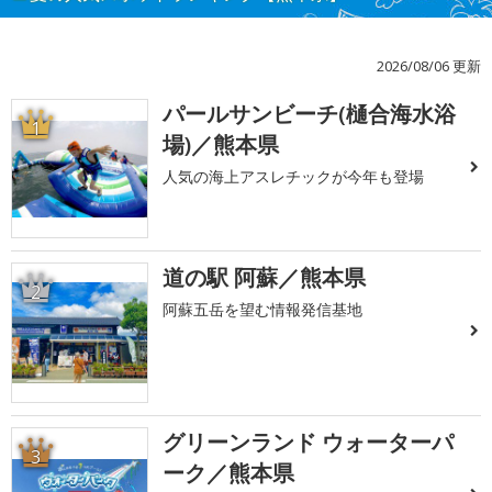
2026/08/06 更新
パールサンビーチ(樋合海水浴
1
場)／熊本県
人気の海上アスレチックが今年も登場
道の駅 阿蘇／熊本県
2
阿蘇五岳を望む情報発信基地
グリーンランド ウォーターパ
3
ーク／熊本県