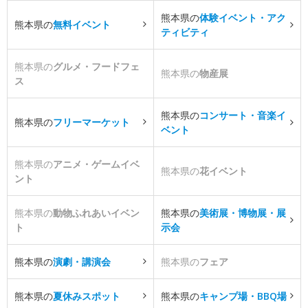
熊本県の
体験イベント・アク
熊本県の
無料イベント
ティビティ
熊本県の
グルメ・フードフェ
熊本県の
物産展
ス
熊本県の
コンサート・音楽イ
熊本県の
フリーマーケット
ベント
熊本県の
アニメ・ゲームイベ
熊本県の
花イベント
ント
熊本県の
動物ふれあいイベン
熊本県の
美術展・博物展・展
ト
示会
熊本県の
演劇・講演会
熊本県の
フェア
熊本県の
夏休みスポット
熊本県の
キャンプ場・BBQ場