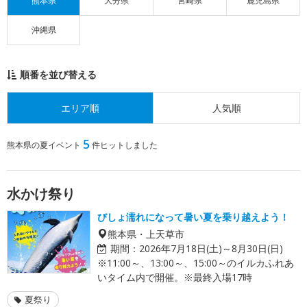
熊本県
大分県
宮崎県
鹿児島県
沖縄県
順番を並び替える
エリア順
人気順
5
熊本県の夏イベント
件ヒットしました
水かけ祭り
びしょ濡れになって暑い夏を乗り越えよう！
熊本県・上天草市
期間：
2026年7月18日(土)～8月30日(日)
※11:00～、13:00～、15:00～のイルカふれあ
いタイム内で開催。※最終入場17時
夏祭り