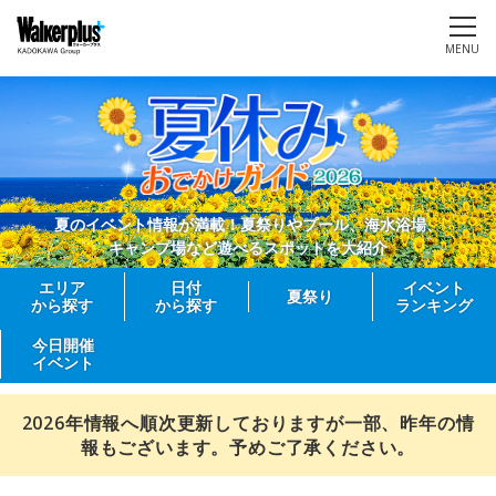
MENU
夏のイベント情報が満載！夏祭りやプール、海水浴場、
キャンプ場など遊べるスポットを大紹介
エリア
日付
イベント
夏祭り
から探す
から探す
ランキング
今日開催
イベント
2026年情報へ順次更新しておりますが一部、昨年の情
報もございます。予めご了承ください。