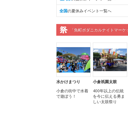
全国
の夏休みイベント一覧へ
「魚町ボダニカルナイトマーケ
水かけまつり
小倉祇園太鼓
小倉の街中で水着
400年以上の伝統
で遊ぼう！
を今に伝える勇ま
しい太鼓祭り