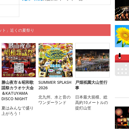
ット」近くの夏祭り
勝山夜市＆昭和歌
SUMMER SPLASH
戸畑祇園大山笠行
謡祭カラオケ大会
2026
事
＆KATUYAMA
北九州、水と音の
日本最大規模、総
DISCO NIGHT
ワンダーランド
高約10メートルの
夏はみんなで盛り
提灯山笠
上がろう！