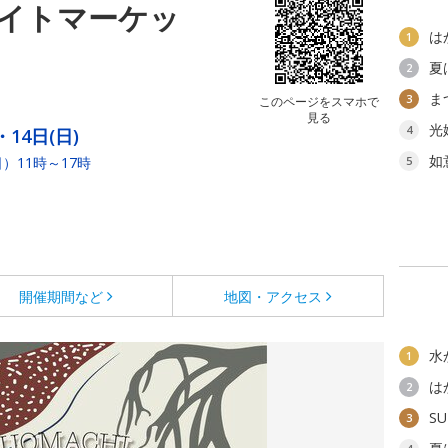
イトマーケッ
は
1
夏
2
ま
3
このページをスマホで
見る
光
4
・14日(日)
如
）11時～17時
5
開催期間など
地図・アクセス
水
1
は
2
SU
3