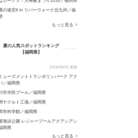
はホークス！天神夏まつり2026／福岡県
塵の迷宮6 in リバーウォーク北九州／福
県
もっと見る
夏の人気スポットランキング
【福岡県】
2026/08/05 更新
ミューズメントトランポリンパーク アク
パ／福岡県
川市市民プール／福岡県
岡ヤクルト工場／福岡県
岡市科学館／福岡県
屋海浜公園 レジャープールアクアシアン
福岡県
もっと見る