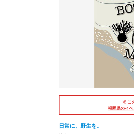
※ こ
福岡県のイベ
日常に、野生を。