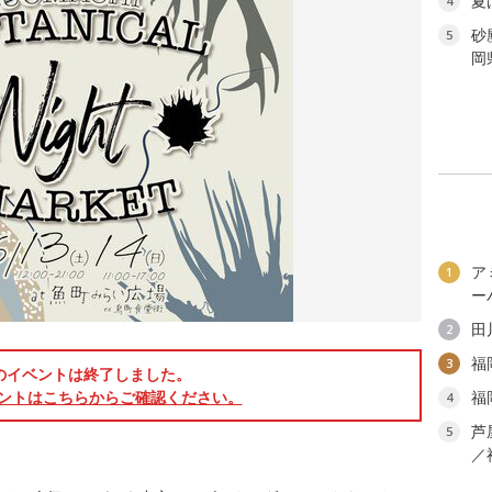
夏
4
砂
5
岡
ア
1
ー
田
2
福
3
のイベントは終了しました。
ントはこちらからご確認ください。
福
4
芦
5
／