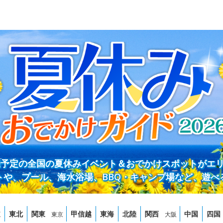
開催予定の全国の夏休みイベント＆おでかけスポットがエ
トや、プール、海水浴場、BBQ・キャンプ場など、遊べ
道
東北
関東
甲信越
東海
北陸
関西
中国
四国
東京
大阪