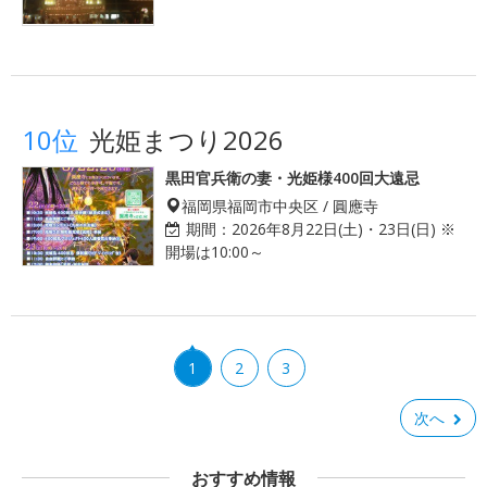
10位
光姫まつり2026
黒田官兵衛の妻・光姫様400回大遠忌
福岡県福岡市中央区 / 圓應寺
期間：
2026年8月22日(土)・23日(日) ※
開場は10:00～
1
2
3
次へ
おすすめ情報