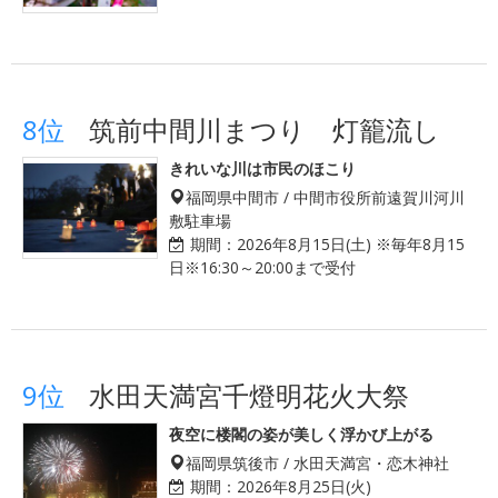
8位
筑前中間川まつり 灯籠流し
きれいな川は市民のほこり
福岡県中間市 / 中間市役所前遠賀川河川
敷駐車場
期間：
2026年8月15日(土) ※毎年8月15
日※16:30～20:00まで受付
9位
水田天満宮千燈明花火大祭
夜空に楼閣の姿が美しく浮かび上がる
福岡県筑後市 / 水田天満宮・恋木神社
期間：
2026年8月25日(火)