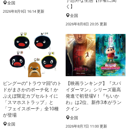
全国
く】
2026年8月9日 16:14
更新
全国
2026年8月8日 20:35
更新
ピングーの“トラウマ回”のト
【映画ランキング】『スパ
ドがまさかのポーチ化！か
イダーマン』シリーズ最高
ぷえぼ限定カプセルトイに
発進で初登場V！『ちいか
「スマホストラップ」と
わ』は2位、新作3本がラン
「フェイスポーチ」全10種
クイン
が登場
全国
全国
2026年8月7日 11:00
更新