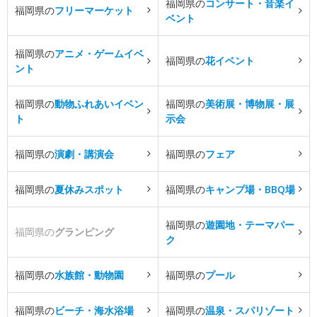
福岡県の
コンサート・音楽イ
福岡県の
フリーマーケット
ベント
福岡県の
アニメ・ゲームイベ
福岡県の
花イベント
ント
福岡県の
動物ふれあいイベン
福岡県の
美術展・博物展・展
ト
示会
福岡県の
演劇・講演会
福岡県の
フェア
福岡県の
夏休みスポット
福岡県の
キャンプ場・BBQ場
福岡県の
遊園地・テーマパー
福岡県の
グランピング
ク
福岡県の
水族館・動物園
福岡県の
プール
福岡県の
ビーチ・海水浴場
福岡県の
温泉・スパリゾート