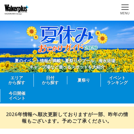
MENU
夏のイベント情報が満載！夏祭りやプール、海水浴場、
キャンプ場など遊べるスポットを大紹介
エリア
日付
イベント
夏祭り
から探す
から探す
ランキング
今日開催
イベント
2026年情報へ順次更新しておりますが一部、昨年の情
報もございます。予めご了承ください。