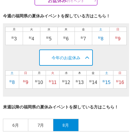
お盆休み
の
イベント
今週の福岡県の夏休みイベントを探している方はこちら！
月
火
水
木
金
土
日
8/
8/
8/
8/
8/
8/
8/
3
4
5
6
7
8
9
今年のお盆休み
土
日
月
火
水
木
金
土
日
8/
8/
8/
8/
8/
8/
8/
8/
8/
8
9
10
11
12
13
14
15
16
来週以降の福岡県の夏休みイベントを探している方はこちら！
6月
7月
8月