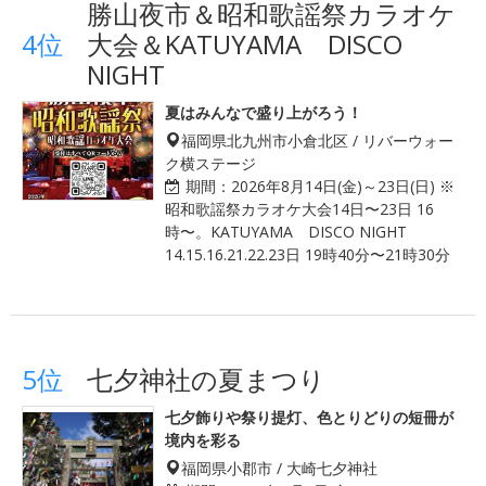
勝山夜市＆昭和歌謡祭カラオケ
4位
大会＆KATUYAMA DISCO
NIGHT
夏はみんなで盛り上がろう！
福岡県北九州市小倉北区 / リバーウォー
ク横ステージ
期間：
2026年8月14日(金)～23日(日) ※
昭和歌謡祭カラオケ大会14日〜23日 16
時〜。KATUYAMA DISCO NIGHT
14.15.16.21.22.23日 19時40分〜21時30分
5位
七夕神社の夏まつり
七夕飾りや祭り提灯、色とりどりの短冊が
境内を彩る
福岡県小郡市 / 大崎七夕神社