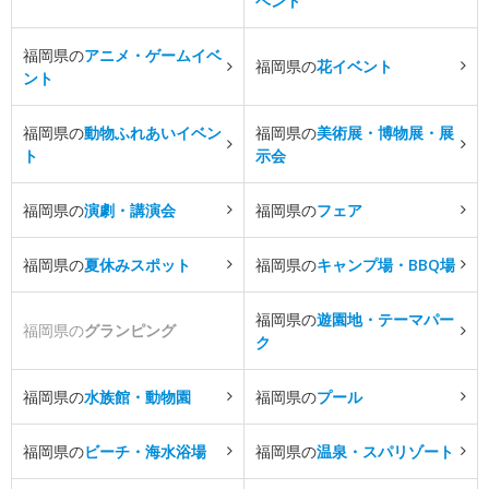
ベント
福岡県の
アニメ・ゲームイベ
福岡県の
花イベント
ント
福岡県の
動物ふれあいイベン
福岡県の
美術展・博物展・展
ト
示会
福岡県の
演劇・講演会
福岡県の
フェア
福岡県の
夏休みスポット
福岡県の
キャンプ場・BBQ場
福岡県の
遊園地・テーマパー
福岡県の
グランピング
ク
福岡県の
水族館・動物園
福岡県の
プール
福岡県の
ビーチ・海水浴場
福岡県の
温泉・スパリゾート