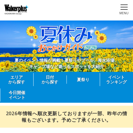
MENU
夏のイベント情報が満載！夏祭りやプール、海水浴場、
キャンプ場など遊べるスポットを大紹介
エリア
日付
イベント
夏祭り
から探す
から探す
ランキング
今日開催
イベント
2026年情報へ順次更新しておりますが一部、昨年の情
報もございます。予めご了承ください。