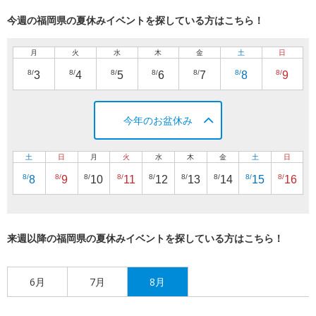
今週の福岡県の夏休みイベントを探している方はこちら！
月
火
水
木
金
土
日
8/
8/
8/
8/
8/
8/
8/
3
4
5
6
7
8
9
今年のお盆休み
土
日
月
火
水
木
金
土
日
8/
8/
8/
8/
8/
8/
8/
8/
8/
8
9
10
11
12
13
14
15
16
来週以降の福岡県の夏休みイベントを探している方はこちら！
6月
7月
8月