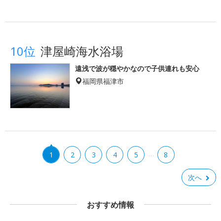
10位
津屋崎海水浴場
遠浅で波が穏やかなので子供連れも安心
福岡県福津市
…
1
2
3
4
5
8
次へ
おすすめ情報