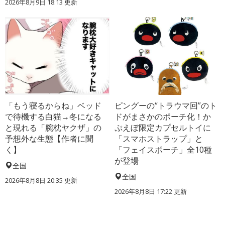
2026年8月9日 18:13
更新
「もう寝るからね」ベッド
ピングーの“トラウマ回”のト
で待機する白猫→冬になる
ドがまさかのポーチ化！か
と現れる「腕枕ヤクザ」の
ぷえぼ限定カプセルトイに
予想外な生態【作者に聞
「スマホストラップ」と
く】
「フェイスポーチ」全10種
が登場
全国
全国
2026年8月8日 20:35
更新
2026年8月8日 17:22
更新