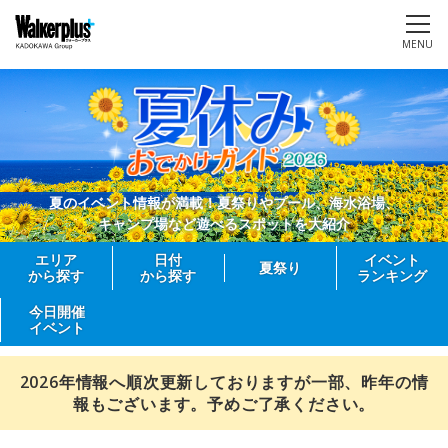
MENU
夏のイベント情報が満載！夏祭りやプール、海水浴場、
キャンプ場など遊べるスポットを大紹介
エリア
日付
イベント
夏祭り
から探す
から探す
ランキング
今日開催
イベント
2026年情報へ順次更新しておりますが一部、昨年の情
報もございます。予めご了承ください。