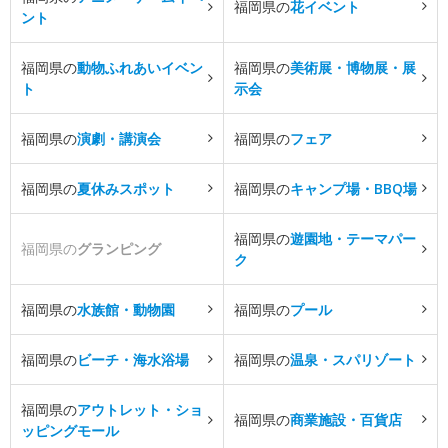
福岡県の
花イベント
ント
福岡県の
動物ふれあいイベン
福岡県の
美術展・博物展・展
ト
示会
福岡県の
演劇・講演会
福岡県の
フェア
福岡県の
夏休みスポット
福岡県の
キャンプ場・BBQ場
福岡県の
遊園地・テーマパー
福岡県の
グランピング
ク
福岡県の
水族館・動物園
福岡県の
プール
福岡県の
ビーチ・海水浴場
福岡県の
温泉・スパリゾート
福岡県の
アウトレット・ショ
福岡県の
商業施設・百貨店
ッピングモール