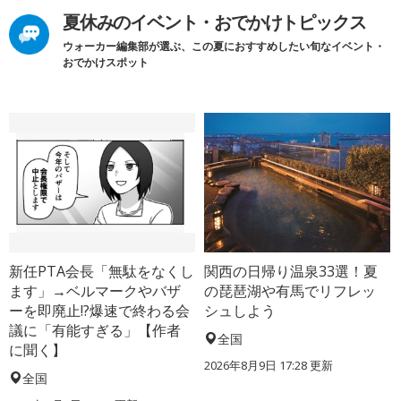
夏休みのイベント・おでかけトピックス
ウォーカー編集部が選ぶ、この夏におすすめしたい旬なイベント・
おでかけスポット
新任PTA会長「無駄をなくし
関西の日帰り温泉33選！夏
ます」→ベルマークやバザ
の琵琶湖や有馬でリフレッ
ーを即廃止!?爆速で終わる会
シュしよう
議に「有能すぎる」【作者
全国
に聞く】
2026年8月9日 17:28
更新
全国