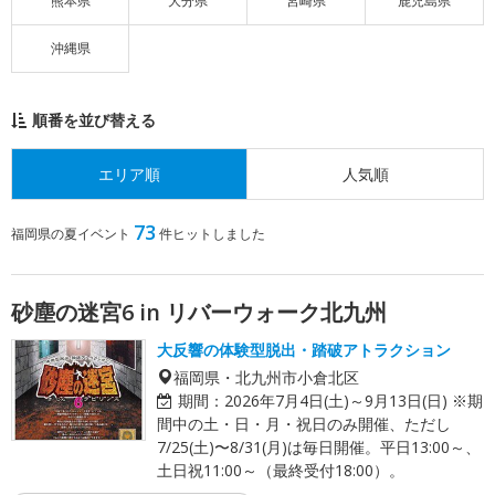
熊本県
大分県
宮崎県
鹿児島県
沖縄県
順番を並び替える
エリア順
人気順
73
福岡県の夏イベント
件ヒットしました
砂塵の迷宮6 in リバーウォーク北九州
大反響の体験型脱出・踏破アトラクション
福岡県・北九州市小倉北区
期間：
2026年7月4日(土)～9月13日(日) ※期
間中の土・日・月・祝日のみ開催、ただし
7/25(土)〜8/31(月)は毎日開催。平日13:00～、
土日祝11:00～（最終受付18:00）。