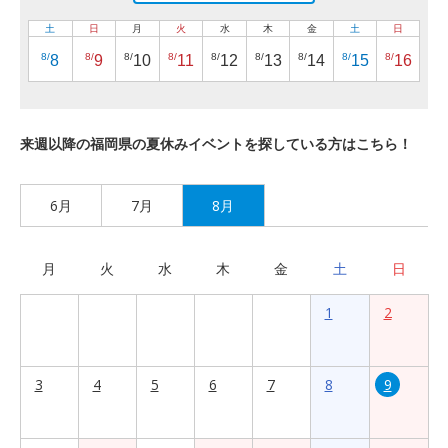
土
日
月
火
水
木
金
土
日
8/
8/
8/
8/
8/
8/
8/
8/
8/
8
9
10
11
12
13
14
15
16
来週以降の福岡県の夏休みイベントを探している方はこちら！
6月
7月
8月
月
火
水
木
金
土
日
1
2
3
4
5
6
7
8
9