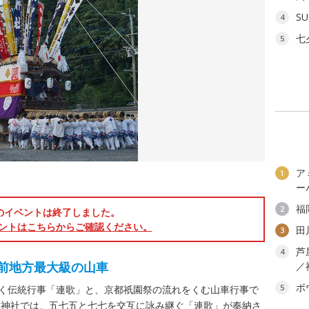
SU
4
七
5
ア
1
ー
福
2
のイベントは終了しました。
ントはこちらからご確認ください。
田
3
芦
4
豊前地方最大級の山車
／
ボ
5
続く伝統行事「連歌」と、京都祇園祭の流れをくむ山車行事で
佐神社では、五七五と七七を交互に詠み継ぐ「連歌」が奉納さ