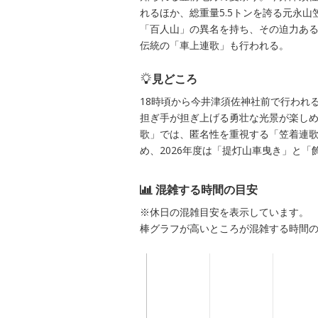
れるほか、総重量5.5トンを誇る元永山
「百人山」の異名を持ち、その迫力あ
伝統の「車上連歌」も行われる。
見どころ
18時頃から今井津須佐神社前で行われ
担ぎ手が担ぎ上げる勇壮な光景が楽しめ
歌」では、匿名性を重視する「笠着連
め、2026年度は「提灯山車曳き」と
混雑する時間の目安
※休日の混雑目安を表示しています。
棒グラフが高いところが混雑する時間