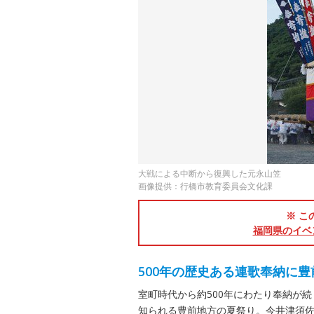
大戦による中断から復興した元永山笠
画像提供：行橋市教育委員会文化課
※ こ
福岡県のイベ
500年の歴史ある連歌奉納に
室町時代から約500年にわたり奉納が
知られる豊前地方の夏祭り。今井津須