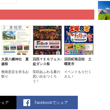
大原八幡神社 夏
苅田ＹＥＧフェス♪
苅田町商店街 土
越祭
盆ダンス祭
曜夜市
無病息災を祈るお
笑顔あふれる夏の
イベントもりだく
祭り
思い出をつくろ
さん！
う！
でシェア
Facebookでシェア