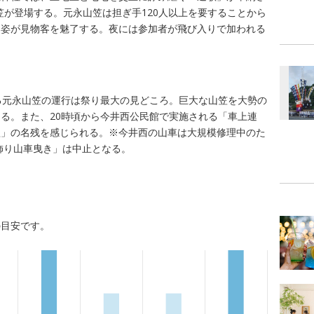
笠が登場する。元永山笠は担ぎ手120人以上を要することから
る姿が見物客を魅了する。夜には参加者が飛び入りで加われる
る元永山笠の運行は祭り最大の見どころ。巨大な山笠を大勢の
る。また、20時頃から今井西公民館で実施される「車上連
歌」の名残を感じられる。※今井西の山車は大規模修理中のた
「飾り山車曳き」は中止となる。
の目安です。