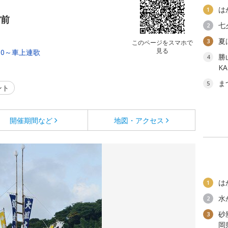
は
1
館前
七
2
夏
3
このページをスマホで
見る
0:00～車上連歌
勝
4
K
ま
5
ント
開催期間など
地図・アクセス
は
1
水
2
砂
3
岡