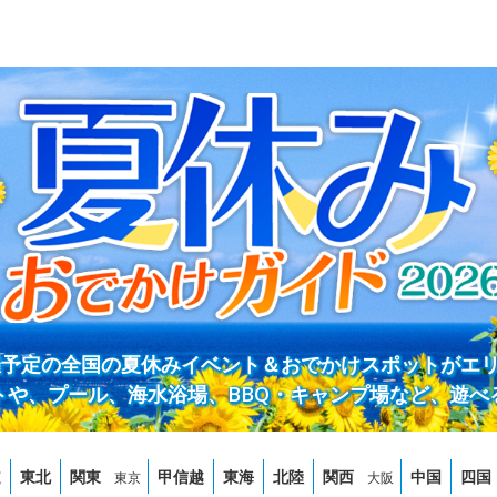
開催予定の全国の夏休みイベント＆おでかけスポットがエ
トや、プール、海水浴場、BBQ・キャンプ場など、遊べ
道
東北
関東
甲信越
東海
北陸
関西
中国
四国
東京
大阪