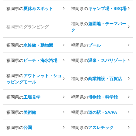
福岡県の
夏休みスポット
福岡県の
キャンプ場・BBQ場
福岡県の
遊園地・テーマパー
福岡県の
グランピング
ク
福岡県の
水族館・動物園
福岡県の
プール
福岡県の
ビーチ・海水浴場
福岡県の
温泉・スパリゾート
福岡県の
アウトレット・ショ
福岡県の
商業施設・百貨店
ッピングモール
福岡県の
工場見学
福岡県の
博物館・科学館
福岡県の
美術館
福岡県の
道の駅・SA/PA
福岡県の
公園
福岡県の
アスレチック