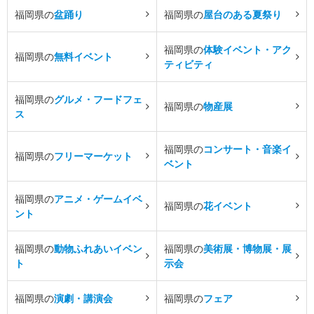
福岡県の
盆踊り
福岡県の
屋台のある夏祭り
福岡県の
体験イベント・アク
福岡県の
無料イベント
ティビティ
福岡県の
グルメ・フードフェ
福岡県の
物産展
ス
福岡県の
コンサート・音楽イ
福岡県の
フリーマーケット
ベント
福岡県の
アニメ・ゲームイベ
福岡県の
花イベント
ント
福岡県の
動物ふれあいイベン
福岡県の
美術展・博物展・展
ト
示会
福岡県の
演劇・講演会
福岡県の
フェア