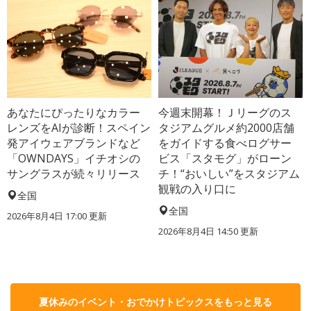
あなたにぴったりなカラー
今週末開幕！Ｊリーグのス
レンズをAIが診断！スペイン
タジアムグルメ約2000店舗
発アイウェアブランドなど
をガイドする食べログサー
「OWNDAYS」イチオシの
ビス「スタモグ」がローン
サングラスが続々リリース
チ！“おいしい”をスタジアム
観戦の入り口に
全国
全国
2026年8月4日 17:00
更新
2026年8月4日 14:50
更新
夏休みのイベント・おでかけトピックスをもっと見る