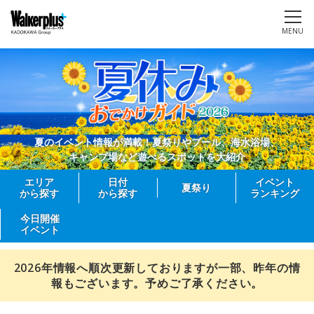
MENU
夏のイベント情報が満載！夏祭りやプール、海水浴場、
キャンプ場など遊べるスポットを大紹介
エリア
日付
イベント
夏祭り
から探す
から探す
ランキング
今日開催
イベント
2026年情報へ順次更新しておりますが一部、昨年の情
報もございます。予めご了承ください。