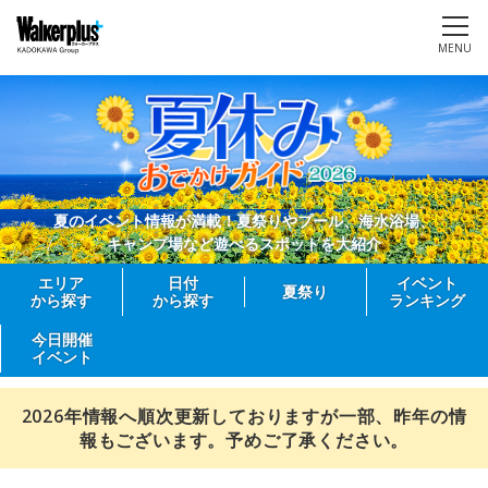
MENU
夏のイベント情報が満載！夏祭りやプール、海水浴場、
キャンプ場など遊べるスポットを大紹介
エリア
日付
イベント
夏祭り
から探す
から探す
ランキング
今日開催
イベント
2026年情報へ順次更新しておりますが一部、昨年の情
報もございます。予めご了承ください。