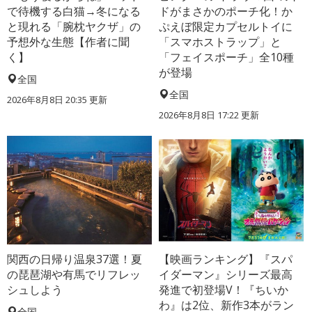
で待機する白猫→冬になる
ドがまさかのポーチ化！か
と現れる「腕枕ヤクザ」の
ぷえぼ限定カプセルトイに
予想外な生態【作者に聞
「スマホストラップ」と
く】
「フェイスポーチ」全10種
が登場
全国
全国
2026年8月8日 20:35
更新
2026年8月8日 17:22
更新
関西の日帰り温泉37選！夏
【映画ランキング】『スパ
の琵琶湖や有馬でリフレッ
イダーマン』シリーズ最高
シュしよう
発進で初登場V！『ちいか
わ』は2位、新作3本がラン
全国