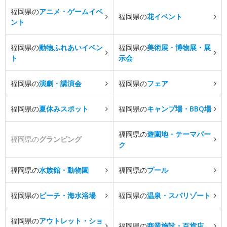
福岡県の
アニメ・ゲームイベ
福岡県の
花イベント
ント
福岡県の
動物ふれあいイベン
福岡県の
美術展・博物展・展
ト
示会
福岡県の
演劇・講演会
福岡県の
フェア
福岡県の
夏休みスポット
福岡県の
キャンプ場・BBQ場
福岡県の
遊園地・テーマパー
福岡県の
グランピング
ク
福岡県の
水族館・動物園
福岡県の
プール
福岡県の
ビーチ・海水浴場
福岡県の
温泉・スパリゾート
福岡県の
アウトレット・ショ
福岡県の
商業施設・百貨店