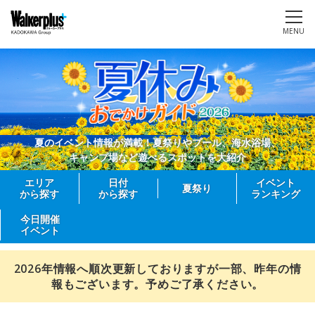
MENU
夏のイベント情報が満載！夏祭りやプール、海水浴場、
キャンプ場など遊べるスポットを大紹介
エリア
日付
イベント
夏祭り
から探す
から探す
ランキング
今日開催
イベント
2026年情報へ順次更新しておりますが一部、昨年の情
報もございます。予めご了承ください。