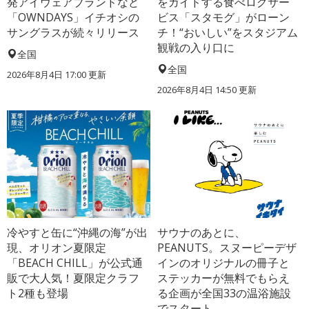
発アイウェアブランドなど
をガイドする食べログサー
「OWNDAYS」イチオシの
ビス「スタモグ」がローン
サングラスが続々リリース
チ！“おいしい”をスタジアム
観戦の入り口に
全国
全国
2026年8月4日 17:00
更新
2026年8月4日 14:50
更新
冷やすと缶に“沖縄の海”が出
サウナのあとに、
現、オリオン夏限定
PEANUTS。スヌーピーデザ
「BEACH CHILL」が公式通
インのオリジナルの冊子と
販で大人気！夏限定クラフ
ステッカーが無料でもらえ
ト2種も登場
る企画が全国33の温浴施設
でスタート