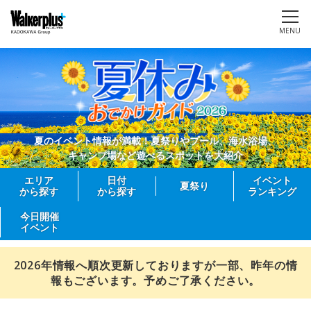
MENU
夏のイベント情報が満載！夏祭りやプール、海水浴場、
キャンプ場など遊べるスポットを大紹介
エリア
日付
イベント
夏祭り
から探す
から探す
ランキング
今日開催
イベント
2026年情報へ順次更新しておりますが一部、昨年の情
報もございます。予めご了承ください。