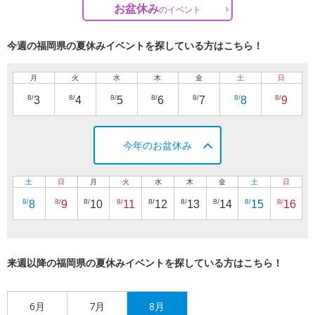
お盆休み
の
イベント
今週の福岡県の夏休みイベントを探している方はこちら！
月
火
水
木
金
土
日
8/
8/
8/
8/
8/
8/
8/
3
4
5
6
7
8
9
今年のお盆休み
土
日
月
火
水
木
金
土
日
8/
8/
8/
8/
8/
8/
8/
8/
8/
8
9
10
11
12
13
14
15
16
来週以降の福岡県の夏休みイベントを探している方はこちら！
6月
7月
8月