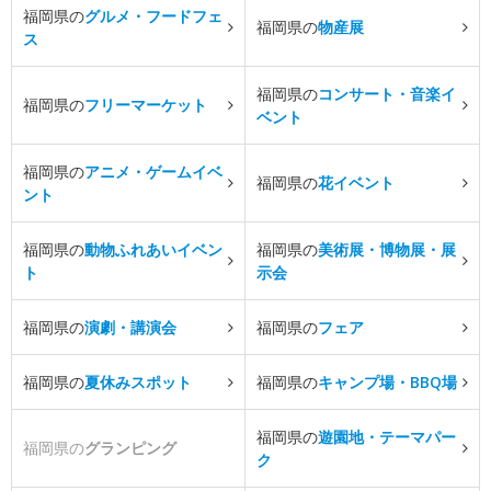
福岡県の
グルメ・フードフェ
福岡県の
物産展
ス
福岡県の
コンサート・音楽イ
福岡県の
フリーマーケット
ベント
福岡県の
アニメ・ゲームイベ
福岡県の
花イベント
ント
福岡県の
動物ふれあいイベン
福岡県の
美術展・博物展・展
ト
示会
福岡県の
演劇・講演会
福岡県の
フェア
福岡県の
夏休みスポット
福岡県の
キャンプ場・BBQ場
福岡県の
遊園地・テーマパー
福岡県の
グランピング
ク