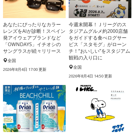
あなたにぴったりなカラー
今週末開幕！Ｊリーグのス
レンズをAIが診断！スペイン
タジアムグルメ約2000店舗
発アイウェアブランドなど
をガイドする食べログサー
「OWNDAYS」イチオシの
ビス「スタモグ」がローン
サングラスが続々リリース
チ！“おいしい”をスタジアム
観戦の入り口に
全国
全国
2026年8月4日 17:00
更新
2026年8月4日 14:50
更新